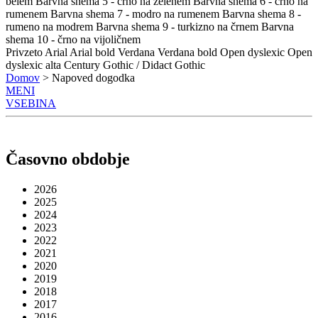
belem
Barvna shema 5 - črno na zelenem
Barvna shema 6 - črno na
rumenem
Barvna shema 7 - modro na rumenem
Barvna shema 8 -
rumeno na modrem
Barvna shema 9 - turkizno na črnem
Barvna
shema 10 - črno na vijoličnem
Privzeto
Arial
Arial bold
Verdana
Verdana bold
Open dyslexic
Open
dyslexic alta
Century Gothic / Didact Gothic
Domov
> Napoved dogodka
MENI
VSEBINA
Časovno obdobje
2026
2025
2024
2023
2022
2021
2020
2019
2018
2017
2016