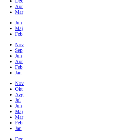
Dec
Apr
Mar
Jun
Maj
Feb
Nov
Sep
Jun
Apr
Feb
Jan
Nov
Okt
Avg
Jul
Jun
Maj
Mar
Feb
Jan
Dec