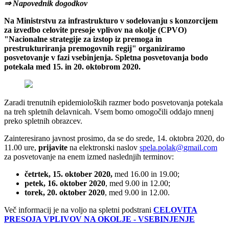
⇒ Napovednik dogodkov
Na Ministrstvu za infrastrukturo v sodelovanju s konzorcijem
za izvedbo celovite presoje vplivov na okolje (CPVO)
"Nacionalne strategije za izstop iz premoga in
prestrukturiranja premogovnih regij" organiziramo
posvetovanje v fazi vsebinjenja. Spletna posvetovanja bodo
potekala med 15. in 20. oktobrom 2020.
Zaradi trenutnih epidemioloških razmer bodo posvetovanja potekala
na treh spletnih delavnicah. Vsem bomo omogočili oddajo mnenj
preko spletnih obrazcev.
Zainteresirano javnost prosimo, da se do srede, 14. oktobra 2020, do
11.00 ure,
prijavite
na elektronski naslov
spela.polak
@
gmail
.
com
za posvetovanje na enem izmed naslednjih terminov:
četrtek, 15. oktober 2020,
med 16.00 in 19.00;
petek, 16. oktober 2020
, med 9.00 in 12.00;
torek, 20. oktober 2020
, med 9.00 in 12.00.
Več informacij je na voljo na spletni podstrani
CELOVITA
PRESOJA VPLIVOV NA OKOLJE - VSEBINJENJE