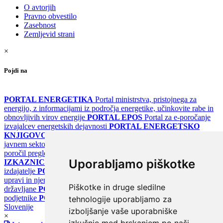
O avtorjih
Pravno obvestilo
Zasebnost
Zemljevid strani
×
Pojdi na
PORTAL ENERGETIKA
Portal ministrstva, pristojnega za
energijo, z informacijami iz področja energetike, učinkovite rabe in
obnovljivih virov energije
PORTAL EPOS
Portal za e-poročanje
izvajalcev energetskih dejavnosti
PORTAL ENERGETSKO
KNJIGOVODSTVO
Portal za poročanje o upravljanju z energijo v
javnem sektorju
PORTAL KLIMATSKI SISTEMI
Register
poročil pregledov klimatskih sistemov
PORTAL ENERGETSKE
Uporabljamo piškotke
IZKAZNICE
Register energetskih izkaznic - za izdelovalce in
izdajatelje
PORTAL GOV.SI
Osrednje spletno mesto o državni
upravi in njenih storitvah
PORTAL eUPRAVA
Državni portal za
Piškotke in druge sledilne
državljane
PORTAL SPOT
Državni portal za podjetja in
podjetnike
PORTAL OPSI
Državni portal odprtih podatkov
tehnologije uporabljamo za
Slovenije
izboljšanje vaše uporabniške
×