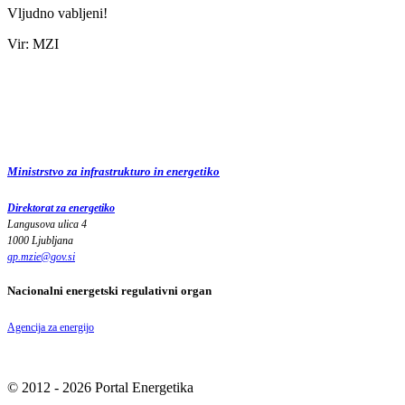
Vljudno vabljeni!
Vir: MZI
Ministrstvo za infrastrukturo in energetiko
Direktorat za energetiko
Langusova ulica 4
1000 Ljubljana
gp.mzie
@
gov
.
si
Nacionalni energetski regulativni organ
Agencija za energijo
© 2012 - 2026 Portal Energetika