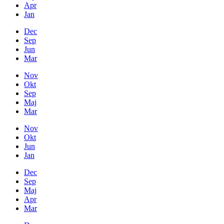
Apr
Jan
Dec
Sep
Jun
Mar
Nov
Okt
Sep
Maj
Mar
Nov
Okt
Jun
Jan
Dec
Sep
Maj
Apr
Mar