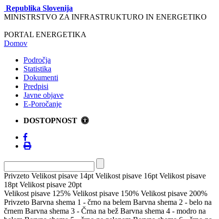
Republika Slovenija
MINISTRSTVO ZA INFRASTRUKTURO IN ENERGETIKO
PORTAL ENERGETIKA
Domov
Področja
Statistika
Dokumenti
Predpisi
Javne objave
E-Poročanje
DOSTOPNOST
Privzeto
Velikost pisave 14pt
Velikost pisave 16pt
Velikost pisave
18pt
Velikost pisave 20pt
Velikost pisave 125%
Velikost pisave 150%
Velikost pisave 200%
Privzeto
Barvna shema 1 - črno na belem
Barvna shema 2 - belo na
črnem
Barvna shema 3 - Črna na bež
Barvna shema 4 - modro na