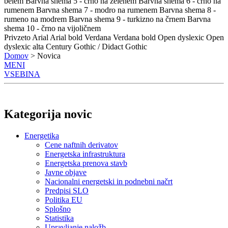
belem
Barvna shema 5 - črno na zelenem
Barvna shema 6 - črno na
rumenem
Barvna shema 7 - modro na rumenem
Barvna shema 8 -
rumeno na modrem
Barvna shema 9 - turkizno na črnem
Barvna
shema 10 - črno na vijoličnem
Privzeto
Arial
Arial bold
Verdana
Verdana bold
Open dyslexic
Open
dyslexic alta
Century Gothic / Didact Gothic
Domov
> Novica
MENI
VSEBINA
Kategorija novic
Energetika
Cene naftnih derivatov
Energetska infrastruktura
Energetska prenova stavb
Javne objave
Nacionalni energetski in podnebni načrt
Predpisi SLO
Politika EU
Splošno
Statistika
Upravljanje naložb