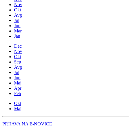
Nov
Okt
Avg
Jul
Jun
Mar
Jan
Dec
Nov
Okt
Sep
Avg
Jul
Jun
Maj
Apr
Feb
Okt
Maj
PRIJAVA NA E-NOVICE