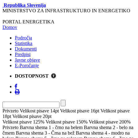
Republika Slovenija
MINISTRSTVO ZA INFRASTRUKTURO IN ENERGETIKO
PORTAL ENERGETIKA
Domov
Področja
Statistika
Dokumenti
Predpisi
Javne objave
E-Poročanje
DOSTOPNOST
Privzeto
Velikost pisave 14pt
Velikost pisave 16pt
Velikost pisave
18pt
Velikost pisave 20pt
Velikost pisave 125%
Velikost pisave 150%
Velikost pisave 200%
Privzeto
Barvna shema 1 - črno na belem
Barvna shema 2 - belo na
črnem
Barvna shema 3 - Črna na bež
Barvna shema 4 - modro na