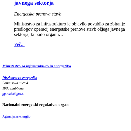
javnega sektorja
Energetska prenova stavb
Ministrstvo za infrastrukturo je objavilo povabilo za zbiranje
predlogov operacij energetske prenove stavb ožjega javnega
sektorja, ki bodo organu…
Več...
Ministrstvo za infrastrukturo in energetiko
Direktorat za energetiko
Langusova ulica 4
1000 Ljubljana
gp.mzie
@
gov
.
si
Nacionalni energetski regulativni organ
Agencija za energijo