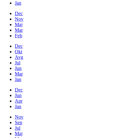
Jan
Dec
Nov
Maj
Mar
Feb
Dec
Okt
Avg
Jul
Jun
Mar
Jan
Dec
Jun
Apr
Jan
Nov
Sep
Jul
Maj