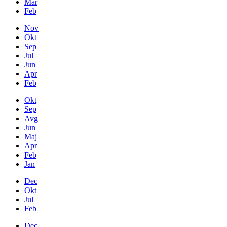
Mar
Feb
Nov
Okt
Sep
Jul
Jun
Apr
Feb
Okt
Sep
Avg
Jun
Maj
Apr
Feb
Jan
Dec
Okt
Jul
Feb
Dec