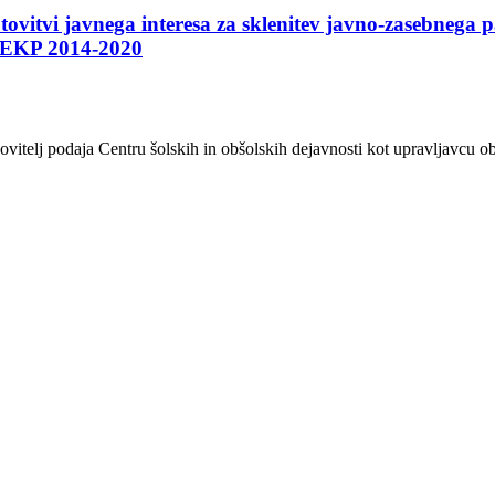
tovitvi javnega interesa za sklenitev javno-zasebnega 
P-EKP 2014-2020
anovitelj podaja Centru šolskih in obšolskih dejavnosti kot upravljavc