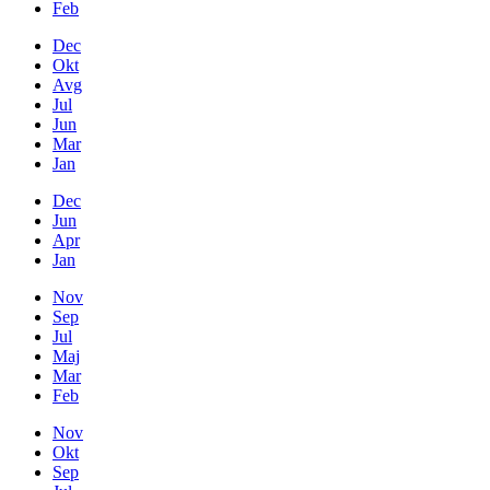
Feb
Dec
Okt
Avg
Jul
Jun
Mar
Jan
Dec
Jun
Apr
Jan
Nov
Sep
Jul
Maj
Mar
Feb
Nov
Okt
Sep