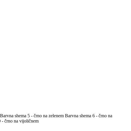
Barvna shema 5 - črno na zelenem
Barvna shema 6 - črno na
- črno na vijoličnem