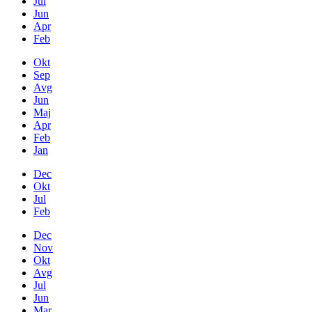
Jul
Jun
Apr
Feb
Okt
Sep
Avg
Jun
Maj
Apr
Feb
Jan
Dec
Okt
Jul
Feb
Dec
Nov
Okt
Avg
Jul
Jun
Mar