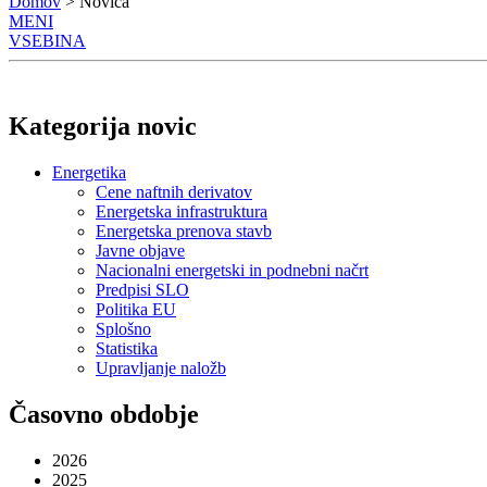
Domov
> Novica
MENI
VSEBINA
Kategorija novic
Energetika
Cene naftnih derivatov
Energetska infrastruktura
Energetska prenova stavb
Javne objave
Nacionalni energetski in podnebni načrt
Predpisi SLO
Politika EU
Splošno
Statistika
Upravljanje naložb
Časovno obdobje
2026
2025