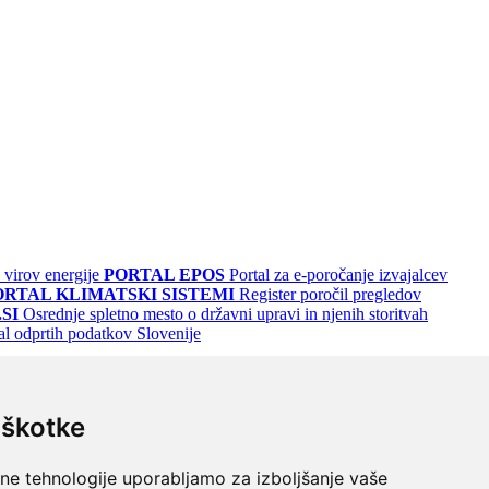
 virov energije
PORTAL EPOS
Portal za e-poročanje izvajalcev
ORTAL KLIMATSKI SISTEMI
Register poročil pregledov
SI
Osrednje spletno mesto o državni upravi in njenih storitvah
al odprtih podatkov Slovenije
iškotke
lne tehnologije uporabljamo za izboljšanje vaše