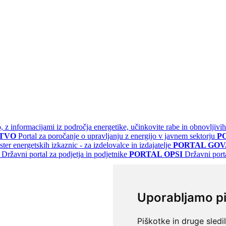
jo, z informacijami iz področja energetike, učinkovite rabe in obnovljivih
STVO
Portal za poročanje o upravljanju z energijo v javnem sektorju
P
ster energetskih izkaznic - za izdelovalce in izdajatelje
PORTAL GOV.
Državni portal za podjetja in podjetnike
PORTAL OPSI
Državni port
Uporabljamo p
Piškotke in druge sledi