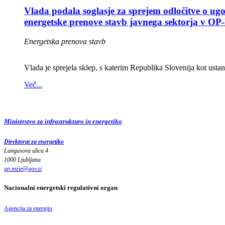
Vlada podala soglasje za sprejem odločitve o ugo
energetske prenove stavb javnega sektorja v O
Energetska prenova stavb
Vlada je sprejela sklep, s katerim Republika Slovenija kot ust
Več...
Ministrstvo za infrastrukturo in energetiko
Direktorat za energetiko
Langusova ulica 4
1000 Ljubljana
gp.mzie
@
gov
.
si
Nacionalni energetski regulativni organ
Agencija za energijo