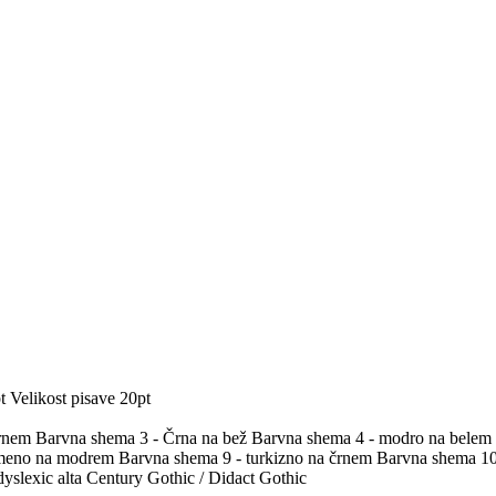
t
Velikost pisave 20pt
črnem
Barvna shema 3 - Črna na bež
Barvna shema 4 - modro na belem
umeno na modrem
Barvna shema 9 - turkizno na črnem
Barvna shema 10 
yslexic alta
Century Gothic / Didact Gothic