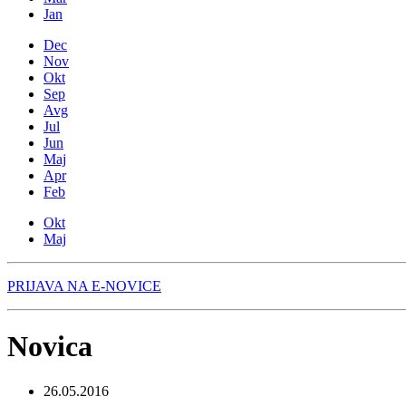
Jan
Dec
Nov
Okt
Sep
Avg
Jul
Jun
Maj
Apr
Feb
Okt
Maj
PRIJAVA NA E-NOVICE
Novica
26.05.2016