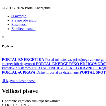
© 2012 - 2026 Portal Energetika
O avtorjih
Pravno obvestilo
Zasebnost
Zemljevid strani
×
Pojdi na
PORTAL ENERGETIKA
Portal ministrstva, pristojnega za energi
energetskih dejavnosti
PORTAL ENERGETSKO KNJIGOVOD
klimatskih sistemov
PORTAL ENERGETSKE IZKAZNICE
Regi
PORTAL eUPRAVA
Državni portal za državljane
PORTAL SPOT
×
Izjava o dostopnosti
Velikost pisave
Uporabite vgrajeno funkcijo brskalnika
CTRL + / CTRL -