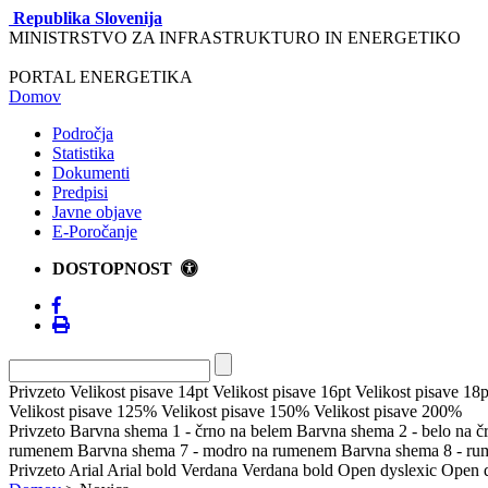
Republika Slovenija
MINISTRSTVO ZA INFRASTRUKTURO IN ENERGETIKO
PORTAL ENERGETIKA
Domov
Področja
Statistika
Dokumenti
Predpisi
Javne objave
E-Poročanje
DOSTOPNOST
Privzeto
Velikost pisave 14pt
Velikost pisave 16pt
Velikost pisave 18p
Velikost pisave 125%
Velikost pisave 150%
Velikost pisave 200%
Privzeto
Barvna shema 1 - črno na belem
Barvna shema 2 - belo na 
rumenem
Barvna shema 7 - modro na rumenem
Barvna shema 8 - r
Privzeto
Arial
Arial bold
Verdana
Verdana bold
Open dyslexic
Open d