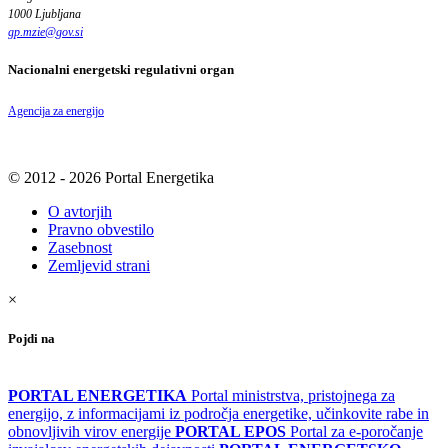
1000 Ljubljana
gp.mzie
@
gov
.
si
Nacionalni energetski regulativni organ
Agencija za energijo
© 2012 - 2026 Portal Energetika
O avtorjih
Pravno obvestilo
Zasebnost
Zemljevid strani
×
Pojdi na
PORTAL ENERGETIKA
Portal ministrstva, pristojnega za
energijo, z informacijami iz področja energetike, učinkovite rabe in
obnovljivih virov energije
PORTAL EPOS
Portal za e-poročanje