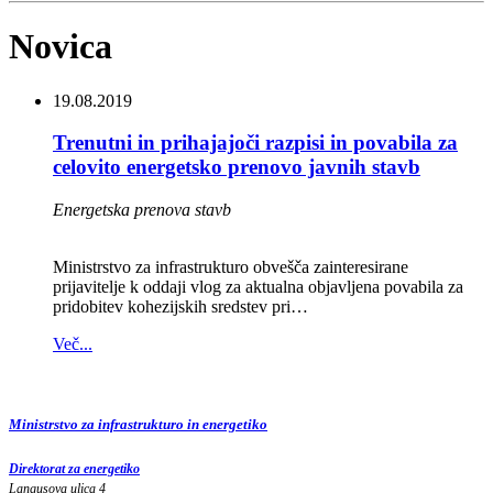
Novica
19.08.2019
Trenutni in prihajajoči razpisi in povabila za
celovito energetsko prenovo javnih stavb
Energetska prenova stavb
Ministrstvo za infrastrukturo obvešča zainteresirane
prijavitelje k oddaji vlog za aktualna objavljena povabila za
pridobitev kohezijskih sredstev pri…
Več...
Ministrstvo za infrastrukturo in energetiko
Direktorat za energetiko
Langusova ulica 4