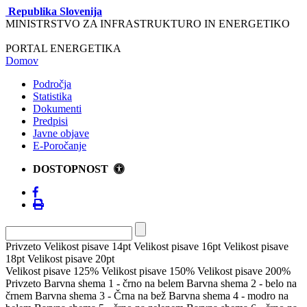
Republika Slovenija
MINISTRSTVO ZA INFRASTRUKTURO IN ENERGETIKO
PORTAL ENERGETIKA
Domov
Področja
Statistika
Dokumenti
Predpisi
Javne objave
E-Poročanje
DOSTOPNOST
Privzeto
Velikost pisave 14pt
Velikost pisave 16pt
Velikost pisave
18pt
Velikost pisave 20pt
Velikost pisave 125%
Velikost pisave 150%
Velikost pisave 200%
Privzeto
Barvna shema 1 - črno na belem
Barvna shema 2 - belo na
črnem
Barvna shema 3 - Črna na bež
Barvna shema 4 - modro na