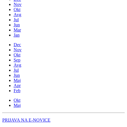
Nov
Okt
Avg
Jul
Jun
Mar
Jan
Dec
Nov
Okt
Sep
Avg
Jul
Jun
Maj
Apr
Feb
Okt
Maj
PRIJAVA NA E-NOVICE