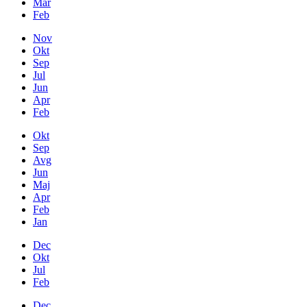
Mar
Feb
Nov
Okt
Sep
Jul
Jun
Apr
Feb
Okt
Sep
Avg
Jun
Maj
Apr
Feb
Jan
Dec
Okt
Jul
Feb
Dec