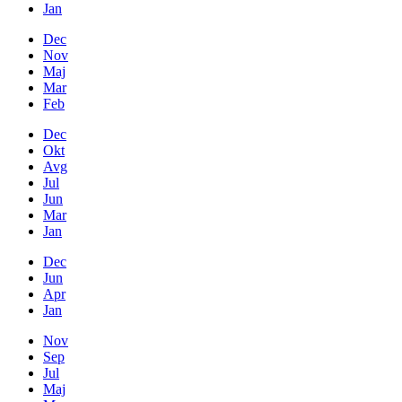
Jan
Dec
Nov
Maj
Mar
Feb
Dec
Okt
Avg
Jul
Jun
Mar
Jan
Dec
Jun
Apr
Jan
Nov
Sep
Jul
Maj