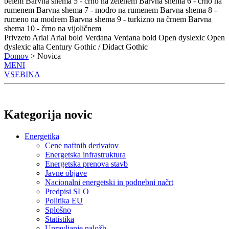
belem
Barvna shema 5 - črno na zelenem
Barvna shema 6 - črno na
rumenem
Barvna shema 7 - modro na rumenem
Barvna shema 8 -
rumeno na modrem
Barvna shema 9 - turkizno na črnem
Barvna
shema 10 - črno na vijoličnem
Privzeto
Arial
Arial bold
Verdana
Verdana bold
Open dyslexic
Open
dyslexic alta
Century Gothic / Didact Gothic
Domov
> Novica
MENI
VSEBINA
Kategorija novic
Energetika
Cene naftnih derivatov
Energetska infrastruktura
Energetska prenova stavb
Javne objave
Nacionalni energetski in podnebni načrt
Predpisi SLO
Politika EU
Splošno
Statistika
Upravljanje naložb