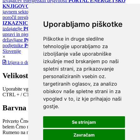
izvajalcev energetskih dejavnosti
PORTAL ENERGETSKO
KNJIGOVODSTVO
Portal za poročanje o upravljanju z energijo v
javnem sektorju
PORTAL KLIMATSKI SISTEMI
Register
poročil pregledov klimatskih sistemov
PORTAL ENERGETSKE
Uporabljamo piškotke
IZKAZNICE
Register energetskih izkaznic - za izdelovalce in
izdajatelje
PORTAL GOV.SI
Osrednje spletno mesto o državni
upravi in njenih storitvah
PORTAL eUPRAVA
Državni portal za
Piškotke in druge sledilne
državljane
PORTAL SPOT
Državni portal za podjetja in
podjetnike
PORTAL OPSI
Državni portal odprtih podatkov
tehnologije uporabljamo za
Slovenije
izboljšanje vaše uporabniške
×
izkušnje med brskanjem po naši
Izjava o dostopnosti
spletni strani, za prikazovanje
Velikost pisave
personaliziranih vsebin oz.
targetiranih oglasov, za analizo
Uporabite vgrajeno funkcijo brskalnika
obiskov naše spletne strani in za
CTRL + / CTRL -
vpogled v to, iz kje prihajajo naši
gostje.
Barvna shema
Privzeto
Črno na belem
Belo na črnem
Črno na bež
Modro na
Se strinjam
belem
Črno na zelenem
Črno na rumenem
Modro na rumenem
Rumeno na modrem
Turkizno na črnem
Črno na vijoličnem
Zavračam