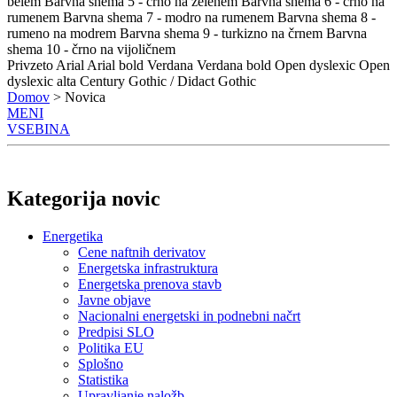
belem
Barvna shema 5 - črno na zelenem
Barvna shema 6 - črno na
rumenem
Barvna shema 7 - modro na rumenem
Barvna shema 8 -
rumeno na modrem
Barvna shema 9 - turkizno na črnem
Barvna
shema 10 - črno na vijoličnem
Privzeto
Arial
Arial bold
Verdana
Verdana bold
Open dyslexic
Open
dyslexic alta
Century Gothic / Didact Gothic
Domov
> Novica
MENI
VSEBINA
Kategorija novic
Energetika
Cene naftnih derivatov
Energetska infrastruktura
Energetska prenova stavb
Javne objave
Nacionalni energetski in podnebni načrt
Predpisi SLO
Politika EU
Splošno
Statistika
Upravljanje naložb