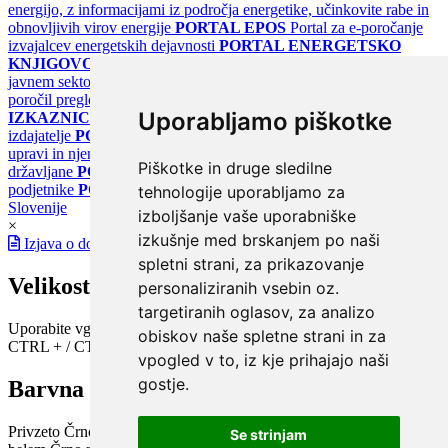
energijo, z informacijami iz področja energetike, učinkovite rabe in
obnovljivih virov energije
PORTAL EPOS
Portal za e-poročanje
izvajalcev energetskih dejavnosti
PORTAL ENERGETSKO
KNJIGOVODSTVO
Portal za poročanje o upravljanju z energijo v
javnem sektorju
PORTAL KLIMATSKI SISTEMI
Register
poročil pregledov klimatskih sistemov
PORTAL ENERGETSKE
Uporabljamo piškotke
IZKAZNICE
Register energetskih izkaznic - za izdelovalce in
izdajatelje
PORTAL GOV.SI
Osrednje spletno mesto o državni
upravi in njenih storitvah
PORTAL eUPRAVA
Državni portal za
Piškotke in druge sledilne
državljane
PORTAL SPOT
Državni portal za podjetja in
podjetnike
PORTAL OPSI
Državni portal odprtih podatkov
tehnologije uporabljamo za
Slovenije
izboljšanje vaše uporabniške
×
izkušnje med brskanjem po naši
Izjava o dostopnosti
spletni strani, za prikazovanje
Velikost pisave
personaliziranih vsebin oz.
targetiranih oglasov, za analizo
Uporabite vgrajeno funkcijo brskalnika
obiskov naše spletne strani in za
CTRL + / CTRL -
vpogled v to, iz kje prihajajo naši
gostje.
Barvna shema
Privzeto
Črno na belem
Belo na črnem
Črno na bež
Modro na
Se strinjam