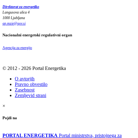
Direktorat za energetiko
Langusova ulica 4
1000 Ljubljana
gp.mzie
@
gov
.
si
Nacionalni energetski regulativni organ
Agencija za energijo
© 2012 - 2026 Portal Energetika
O avtorjih
Pravno obvestilo
Zasebnost
Zemljevid strani
×
Pojdi na
PORTAL ENERGETIKA
Portal ministrstva, pristojnega za