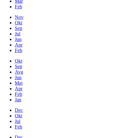
Mar
Feb
Nov
Okt
Sep
Jul
Jun
Apr
Feb
Okt
Sep
Avg
Jun
Maj
Apr
Feb
Jan
Dec
Okt
Jul
Feb
Dec