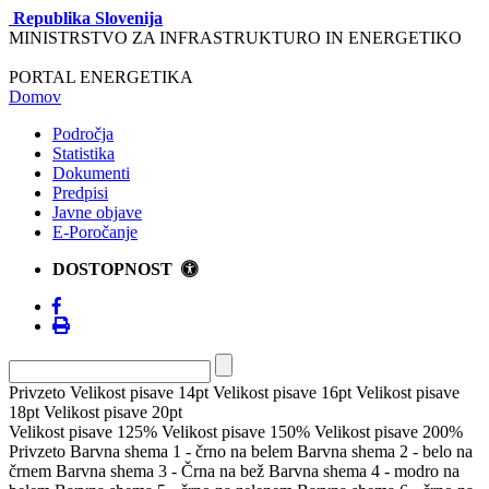
Republika Slovenija
MINISTRSTVO ZA INFRASTRUKTURO IN ENERGETIKO
PORTAL ENERGETIKA
Domov
Področja
Statistika
Dokumenti
Predpisi
Javne objave
E-Poročanje
DOSTOPNOST
Privzeto
Velikost pisave 14pt
Velikost pisave 16pt
Velikost pisave
18pt
Velikost pisave 20pt
Velikost pisave 125%
Velikost pisave 150%
Velikost pisave 200%
Privzeto
Barvna shema 1 - črno na belem
Barvna shema 2 - belo na
črnem
Barvna shema 3 - Črna na bež
Barvna shema 4 - modro na