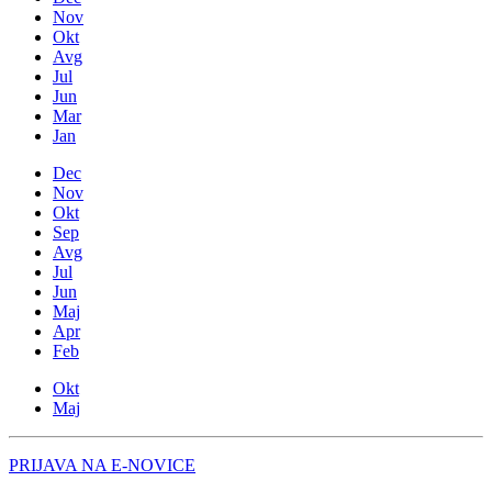
Nov
Okt
Avg
Jul
Jun
Mar
Jan
Dec
Nov
Okt
Sep
Avg
Jul
Jun
Maj
Apr
Feb
Okt
Maj
PRIJAVA NA E-NOVICE