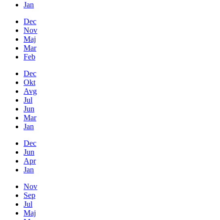
Jan
Dec
Nov
Maj
Mar
Feb
Dec
Okt
Avg
Jul
Jun
Mar
Jan
Dec
Jun
Apr
Jan
Nov
Sep
Jul
Maj