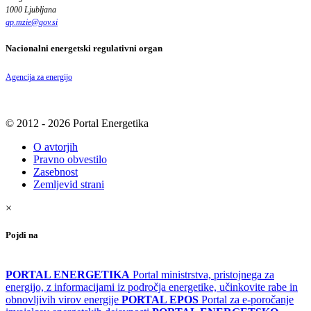
1000 Ljubljana
gp.mzie
@
gov
.
si
Nacionalni energetski regulativni organ
Agencija za energijo
© 2012 - 2026 Portal Energetika
O avtorjih
Pravno obvestilo
Zasebnost
Zemljevid strani
×
Pojdi na
PORTAL ENERGETIKA
Portal ministrstva, pristojnega za
energijo, z informacijami iz področja energetike, učinkovite rabe in
obnovljivih virov energije
PORTAL EPOS
Portal za e-poročanje