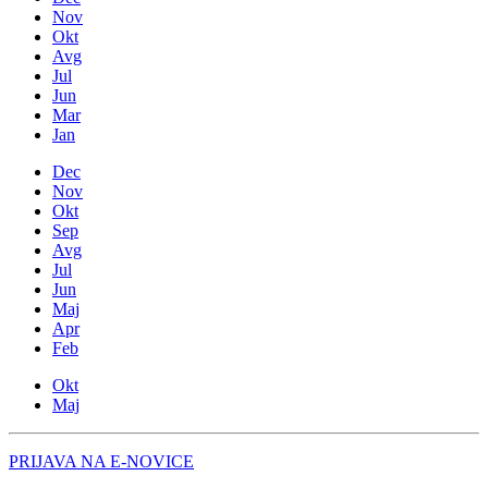
Nov
Okt
Avg
Jul
Jun
Mar
Jan
Dec
Nov
Okt
Sep
Avg
Jul
Jun
Maj
Apr
Feb
Okt
Maj
PRIJAVA NA E-NOVICE