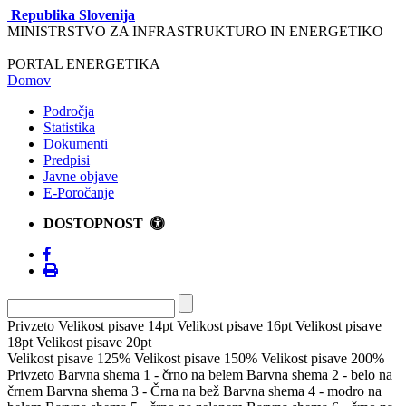
Republika Slovenija
MINISTRSTVO ZA INFRASTRUKTURO IN ENERGETIKO
PORTAL ENERGETIKA
Domov
Področja
Statistika
Dokumenti
Predpisi
Javne objave
E-Poročanje
DOSTOPNOST
Privzeto
Velikost pisave 14pt
Velikost pisave 16pt
Velikost pisave
18pt
Velikost pisave 20pt
Velikost pisave 125%
Velikost pisave 150%
Velikost pisave 200%
Privzeto
Barvna shema 1 - črno na belem
Barvna shema 2 - belo na
črnem
Barvna shema 3 - Črna na bež
Barvna shema 4 - modro na