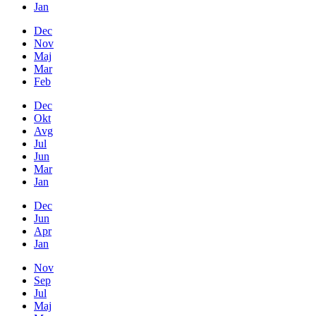
Jan
Dec
Nov
Maj
Mar
Feb
Dec
Okt
Avg
Jul
Jun
Mar
Jan
Dec
Jun
Apr
Jan
Nov
Sep
Jul
Maj