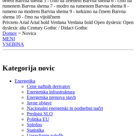
belem
Barvna shema 5 - črno na zelenem
Barvna shema 6 - črno na
rumenem
Barvna shema 7 - modro na rumenem
Barvna shema 8 -
rumeno na modrem
Barvna shema 9 - turkizno na črnem
Barvna
shema 10 - črno na vijoličnem
Privzeto
Arial
Arial bold
Verdana
Verdana bold
Open dyslexic
Open
dyslexic alta
Century Gothic / Didact Gothic
Domov
> Novica
MENI
VSEBINA
Kategorija novic
Energetika
Cene naftnih derivatov
Energetska infrastruktura
Energetska prenova stavb
Javne objave
Nacionalni energetski in podnebni načrt
Predpisi SLO
Politika EU
Splošno
Statistika
Upravljanje naložb