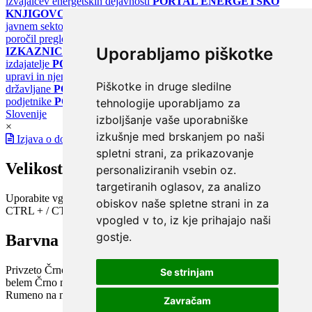
izvajalcev energetskih dejavnosti
PORTAL ENERGETSKO
KNJIGOVODSTVO
Portal za poročanje o upravljanju z energijo v
javnem sektorju
PORTAL KLIMATSKI SISTEMI
Register
poročil pregledov klimatskih sistemov
PORTAL ENERGETSKE
Uporabljamo piškotke
IZKAZNICE
Register energetskih izkaznic - za izdelovalce in
izdajatelje
PORTAL GOV.SI
Osrednje spletno mesto o državni
upravi in njenih storitvah
PORTAL eUPRAVA
Državni portal za
Piškotke in druge sledilne
državljane
PORTAL SPOT
Državni portal za podjetja in
podjetnike
PORTAL OPSI
Državni portal odprtih podatkov
tehnologije uporabljamo za
Slovenije
izboljšanje vaše uporabniške
×
izkušnje med brskanjem po naši
Izjava o dostopnosti
spletni strani, za prikazovanje
Velikost pisave
personaliziranih vsebin oz.
targetiranih oglasov, za analizo
Uporabite vgrajeno funkcijo brskalnika
obiskov naše spletne strani in za
CTRL + / CTRL -
vpogled v to, iz kje prihajajo naši
gostje.
Barvna shema
Privzeto
Črno na belem
Belo na črnem
Črno na bež
Modro na
Se strinjam
belem
Črno na zelenem
Črno na rumenem
Modro na rumenem
Rumeno na modrem
Turkizno na črnem
Črno na vijoličnem
Zavračam