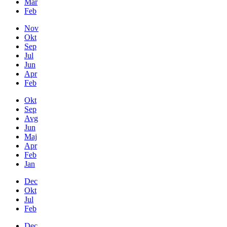
Mar
Feb
Nov
Okt
Sep
Jul
Jun
Apr
Feb
Okt
Sep
Avg
Jun
Maj
Apr
Feb
Jan
Dec
Okt
Jul
Feb
Dec