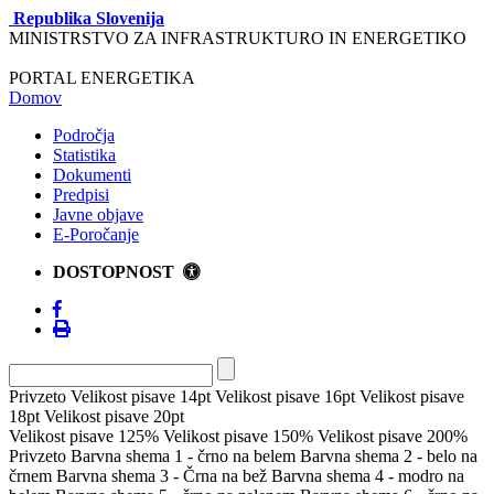
Republika Slovenija
MINISTRSTVO ZA INFRASTRUKTURO IN ENERGETIKO
PORTAL ENERGETIKA
Domov
Področja
Statistika
Dokumenti
Predpisi
Javne objave
E-Poročanje
DOSTOPNOST
Privzeto
Velikost pisave 14pt
Velikost pisave 16pt
Velikost pisave
18pt
Velikost pisave 20pt
Velikost pisave 125%
Velikost pisave 150%
Velikost pisave 200%
Privzeto
Barvna shema 1 - črno na belem
Barvna shema 2 - belo na
črnem
Barvna shema 3 - Črna na bež
Barvna shema 4 - modro na