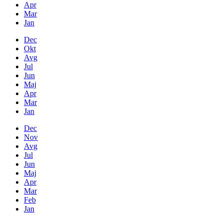
Apr
Mar
Jan
Dec
Okt
Avg
Jul
Jun
Maj
Apr
Mar
Jan
Dec
Nov
Avg
Jul
Jun
Maj
Apr
Mar
Feb
Jan