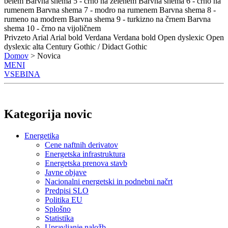
belem
Barvna shema 5 - črno na zelenem
Barvna shema 6 - črno na
rumenem
Barvna shema 7 - modro na rumenem
Barvna shema 8 -
rumeno na modrem
Barvna shema 9 - turkizno na črnem
Barvna
shema 10 - črno na vijoličnem
Privzeto
Arial
Arial bold
Verdana
Verdana bold
Open dyslexic
Open
dyslexic alta
Century Gothic / Didact Gothic
Domov
> Novica
MENI
VSEBINA
Kategorija novic
Energetika
Cene naftnih derivatov
Energetska infrastruktura
Energetska prenova stavb
Javne objave
Nacionalni energetski in podnebni načrt
Predpisi SLO
Politika EU
Splošno
Statistika
Upravljanje naložb