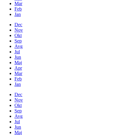
Mar
Feb
Jan
Dec
Nov
Okt
Sep
Avg
Jul
Jun
Maj
Apr
Mar
Feb
Jan
Dec
Nov
Okt
Sep
Avg
Jul
Jun
Maj