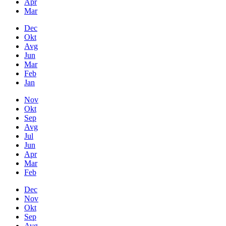
Apr
Mar
Dec
Okt
Avg
Jun
Mar
Feb
Jan
Nov
Okt
Sep
Avg
Jul
Jun
Apr
Mar
Feb
Dec
Nov
Okt
Sep
Avg