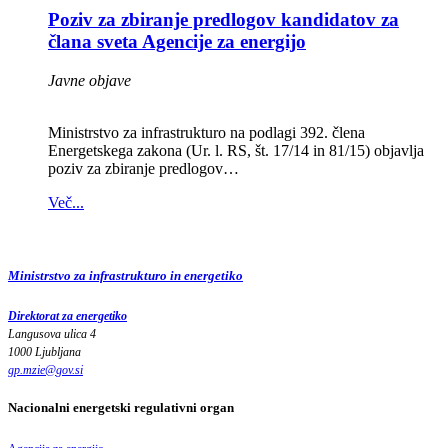
Poziv za zbiranje predlogov kandidatov za
člana sveta Agencije za energijo
Javne objave
Ministrstvo za infrastrukturo na podlagi 392. člena
Energetskega zakona (Ur. l. RS, št. 17/14 in 81/15) objavlja
poziv za zbiranje predlogov…
Več...
Ministrstvo za infrastrukturo in energetiko
Direktorat za energetiko
Langusova ulica 4
1000 Ljubljana
gp.mzie
@
gov
.
si
Nacionalni energetski regulativni organ