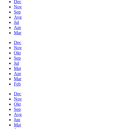
Dec
Nov
Sep
Avg
Jul
Apr
Mar
Dec
Nov
Okt
Sep
Jul
Maj
Apr
Mar
Feb
Dec
Nov
Okt
Sep
Avg
Jun
Maj