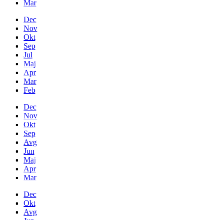
Mar
Dec
Nov
Okt
Sep
Jul
Maj
Apr
Mar
Feb
Dec
Nov
Okt
Sep
Avg
Jun
Maj
Apr
Mar
Dec
Okt
Avg