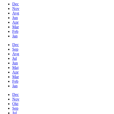
Dec
Nov
Avg
Jun
Apr
Mar
Feb
Jan
Dec
Sep
Avg
Jul
Jun
Maj
Apr
Mar
Feb
Jan
Dec
Nov
Okt
Sep
Jul