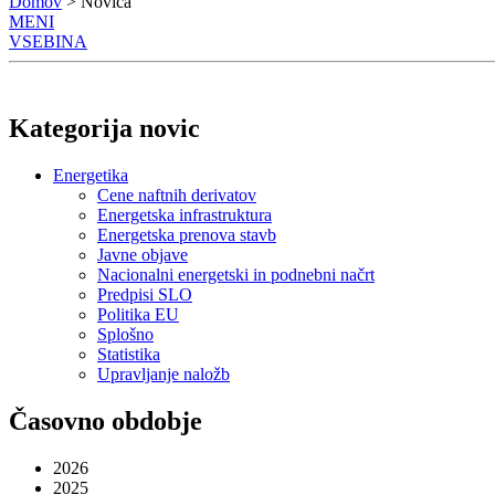
Domov
> Novica
MENI
VSEBINA
Kategorija novic
Energetika
Cene naftnih derivatov
Energetska infrastruktura
Energetska prenova stavb
Javne objave
Nacionalni energetski in podnebni načrt
Predpisi SLO
Politika EU
Splošno
Statistika
Upravljanje naložb
Časovno obdobje
2026
2025