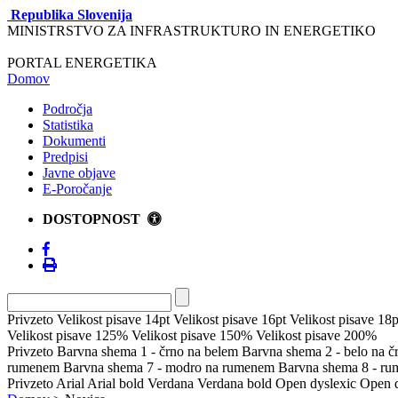
Republika Slovenija
MINISTRSTVO ZA INFRASTRUKTURO IN ENERGETIKO
PORTAL ENERGETIKA
Domov
Področja
Statistika
Dokumenti
Predpisi
Javne objave
E-Poročanje
DOSTOPNOST
Privzeto
Velikost pisave 14pt
Velikost pisave 16pt
Velikost pisave 18p
Velikost pisave 125%
Velikost pisave 150%
Velikost pisave 200%
Privzeto
Barvna shema 1 - črno na belem
Barvna shema 2 - belo na 
rumenem
Barvna shema 7 - modro na rumenem
Barvna shema 8 - r
Privzeto
Arial
Arial bold
Verdana
Verdana bold
Open dyslexic
Open d