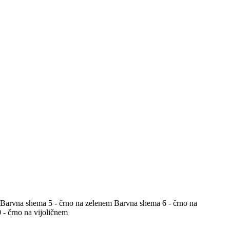
Barvna shema 5 - črno na zelenem
Barvna shema 6 - črno na
- črno na vijoličnem