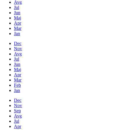
Avg
Jul
Jun
Maj
Apr
Mar
Jan
Dec
Nov
Avg
Jul
Jun
Maj
Apr
Mar
Feb
Jan
Dec
Nov
Sep
Avg
Jul
Apr