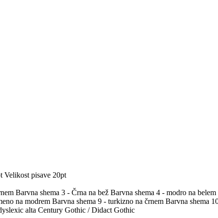
t
Velikost pisave 20pt
črnem
Barvna shema 3 - Črna na bež
Barvna shema 4 - modro na belem
umeno na modrem
Barvna shema 9 - turkizno na črnem
Barvna shema 10 
yslexic alta
Century Gothic / Didact Gothic