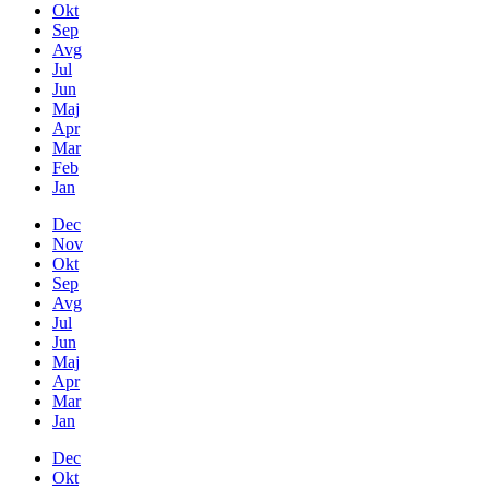
Okt
Sep
Avg
Jul
Jun
Maj
Apr
Mar
Feb
Jan
Dec
Nov
Okt
Sep
Avg
Jul
Jun
Maj
Apr
Mar
Jan
Dec
Okt