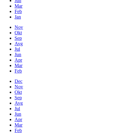
Jun
Mar
Feb
Jan
Nov
Okt
Sep
Avg
Jul
Jun
Apr
Mar
Feb
Dec
Nov
Okt
Sep
Avg
Jul
Jun
Apr
Mar
Feb