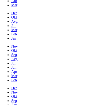
Apr
Mar
Dec
Okt
Avg
Jun
Mar
Feb
Jan
Nov
Okt
Sep
Avg
Jul
Jun
Apr
Mar
Feb
Dec
Nov
Okt
Sep
Avg