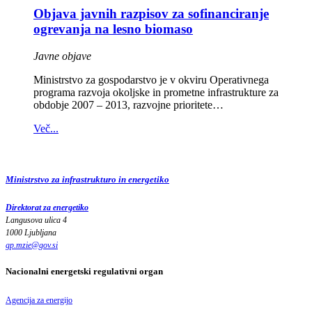
Objava javnih razpisov za sofinanciranje
ogrevanja na lesno biomaso
Javne objave
Ministrstvo za gospodarstvo je v okviru Operativnega
programa razvoja okoljske in prometne infrastrukture za
obdobje 2007 – 2013, razvojne prioritete…
Več...
Ministrstvo za infrastrukturo in energetiko
Direktorat za energetiko
Langusova ulica 4
1000 Ljubljana
gp.mzie
@
gov
.
si
Nacionalni energetski regulativni organ
Agencija za energijo