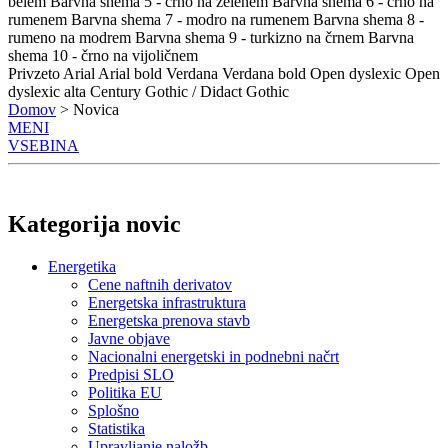
belem
Barvna shema 5 - črno na zelenem
Barvna shema 6 - črno na
rumenem
Barvna shema 7 - modro na rumenem
Barvna shema 8 -
rumeno na modrem
Barvna shema 9 - turkizno na črnem
Barvna
shema 10 - črno na vijoličnem
Privzeto
Arial
Arial bold
Verdana
Verdana bold
Open dyslexic
Open
dyslexic alta
Century Gothic / Didact Gothic
Domov
> Novica
MENI
VSEBINA
Kategorija novic
Energetika
Cene naftnih derivatov
Energetska infrastruktura
Energetska prenova stavb
Javne objave
Nacionalni energetski in podnebni načrt
Predpisi SLO
Politika EU
Splošno
Statistika
Upravljanje naložb