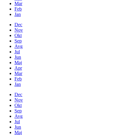
Mar
Feb
Jan
Dec
Nov
Okt
Sep
Avg
Jul
Jun
Maj
Apr
Mar
Feb
Jan
Dec
Nov
Okt
Sep
Avg
Jul
Jun
Maj