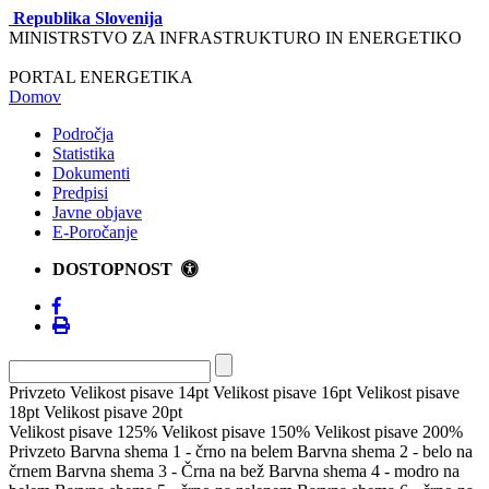
Republika Slovenija
MINISTRSTVO ZA INFRASTRUKTURO IN ENERGETIKO
PORTAL ENERGETIKA
Domov
Področja
Statistika
Dokumenti
Predpisi
Javne objave
E-Poročanje
DOSTOPNOST
Privzeto
Velikost pisave 14pt
Velikost pisave 16pt
Velikost pisave
18pt
Velikost pisave 20pt
Velikost pisave 125%
Velikost pisave 150%
Velikost pisave 200%
Privzeto
Barvna shema 1 - črno na belem
Barvna shema 2 - belo na
črnem
Barvna shema 3 - Črna na bež
Barvna shema 4 - modro na