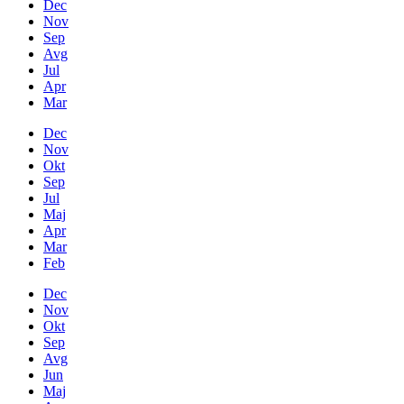
Dec
Nov
Sep
Avg
Jul
Apr
Mar
Dec
Nov
Okt
Sep
Jul
Maj
Apr
Mar
Feb
Dec
Nov
Okt
Sep
Avg
Jun
Maj