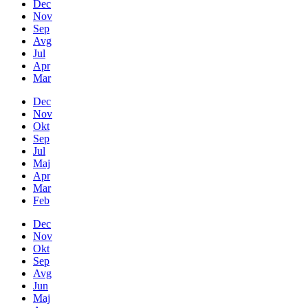
Dec
Nov
Sep
Avg
Jul
Apr
Mar
Dec
Nov
Okt
Sep
Jul
Maj
Apr
Mar
Feb
Dec
Nov
Okt
Sep
Avg
Jun
Maj