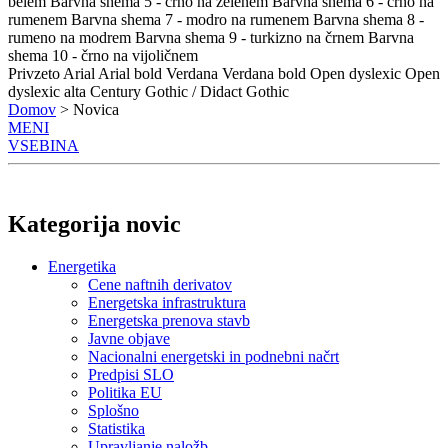
belem
Barvna shema 5 - črno na zelenem
Barvna shema 6 - črno na
rumenem
Barvna shema 7 - modro na rumenem
Barvna shema 8 -
rumeno na modrem
Barvna shema 9 - turkizno na črnem
Barvna
shema 10 - črno na vijoličnem
Privzeto
Arial
Arial bold
Verdana
Verdana bold
Open dyslexic
Open
dyslexic alta
Century Gothic / Didact Gothic
Domov
> Novica
MENI
VSEBINA
Kategorija novic
Energetika
Cene naftnih derivatov
Energetska infrastruktura
Energetska prenova stavb
Javne objave
Nacionalni energetski in podnebni načrt
Predpisi SLO
Politika EU
Splošno
Statistika
Upravljanje naložb