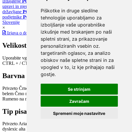
izdajatelje
PORTAL GOV.SI
Osrednje spletno mesto o državni
upravi in njenih storitvah
PORTAL eUPRAVA
Državni portal za
Piškotke in druge sledilne
državljane
PORTAL SPOT
Državni portal za podjetja in
podjetnike
PORTAL OPSI
Državni portal odprtih podatkov
tehnologije uporabljamo za
Slovenije
izboljšanje vaše uporabniške
×
izkušnje med brskanjem po naši
Izjava o dostopnosti
spletni strani, za prikazovanje
Velikost pisave
personaliziranih vsebin oz.
targetiranih oglasov, za analizo
Uporabite vgrajeno funkcijo brskalnika
obiskov naše spletne strani in za
CTRL + / CTRL -
vpogled v to, iz kje prihajajo naši
gostje.
Barvna shema
Privzeto
Črno na belem
Belo na črnem
Črno na bež
Modro na
Se strinjam
belem
Črno na zelenem
Črno na rumenem
Modro na rumenem
Rumeno na modrem
Turkizno na črnem
Črno na vijoličnem
Zavračam
Tip pisave
Spremeni moje nastavitve
Privzeto
Arial
Arial bold
Verdana
Verdana bold
Open dyslexic
Open
dyslexic alta
Century Gothic / Didact Gothic