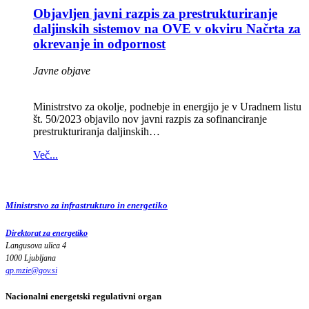
Objavljen javni razpis za prestrukturiranje
daljinskih sistemov na OVE v okviru Načrta za
okrevanje in odpornost
Javne objave
Ministrstvo za okolje, podnebje in energijo je v Uradnem listu
št. 50/2023 objavilo nov javni razpis za sofinanciranje
prestrukturiranja daljinskih…
Več...
Ministrstvo za infrastrukturo in energetiko
Direktorat za energetiko
Langusova ulica 4
1000 Ljubljana
gp.mzie
@
gov
.
si
Nacionalni energetski regulativni organ