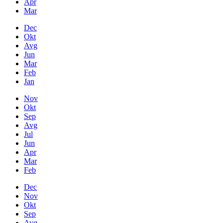
Apr
Mar
Dec
Okt
Avg
Jun
Mar
Feb
Jan
Nov
Okt
Sep
Avg
Jul
Jun
Apr
Mar
Feb
Dec
Nov
Okt
Sep
Avg