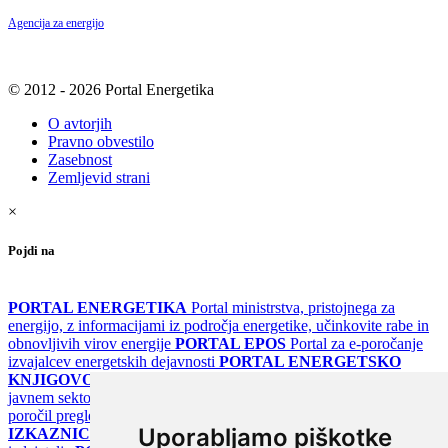
Agencija za energijo
© 2012 - 2026 Portal Energetika
O avtorjih
Pravno obvestilo
Zasebnost
Zemljevid strani
×
Pojdi na
PORTAL ENERGETIKA
Portal ministrstva, pristojnega za
energijo, z informacijami iz področja energetike, učinkovite rabe in
obnovljivih virov energije
PORTAL EPOS
Portal za e-poročanje
izvajalcev energetskih dejavnosti
PORTAL ENERGETSKO
KNJIGOVODSTVO
Portal za poročanje o upravljanju z energijo v
javnem sektorju
PORTAL KLIMATSKI SISTEMI
Register
poročil pregledov klimatskih sistemov
PORTAL ENERGETSKE
Uporabljamo piškotke
IZKAZNICE
Register energetskih izkaznic - za izdelovalce in