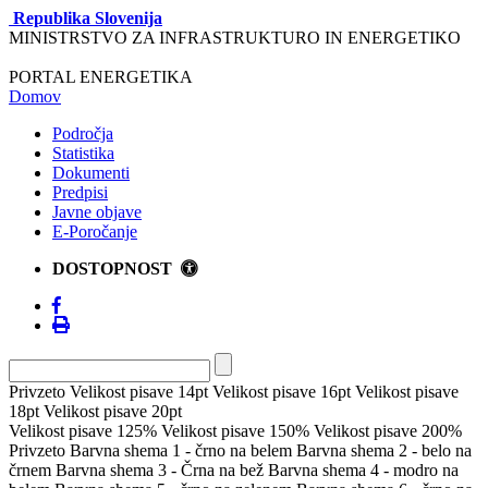
Republika Slovenija
MINISTRSTVO ZA INFRASTRUKTURO IN ENERGETIKO
PORTAL ENERGETIKA
Domov
Področja
Statistika
Dokumenti
Predpisi
Javne objave
E-Poročanje
DOSTOPNOST
Privzeto
Velikost pisave 14pt
Velikost pisave 16pt
Velikost pisave
18pt
Velikost pisave 20pt
Velikost pisave 125%
Velikost pisave 150%
Velikost pisave 200%
Privzeto
Barvna shema 1 - črno na belem
Barvna shema 2 - belo na
črnem
Barvna shema 3 - Črna na bež
Barvna shema 4 - modro na