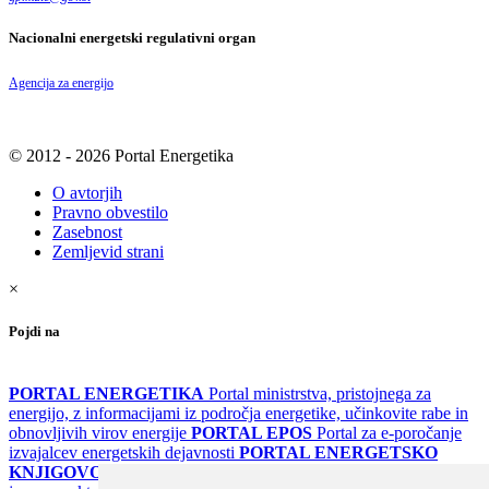
Nacionalni energetski regulativni organ
Agencija za energijo
© 2012 - 2026 Portal Energetika
O avtorjih
Pravno obvestilo
Zasebnost
Zemljevid strani
×
Pojdi na
PORTAL ENERGETIKA
Portal ministrstva, pristojnega za
energijo, z informacijami iz področja energetike, učinkovite rabe in
obnovljivih virov energije
PORTAL EPOS
Portal za e-poročanje
izvajalcev energetskih dejavnosti
PORTAL ENERGETSKO
KNJIGOVODSTVO
Portal za poročanje o upravljanju z energijo v