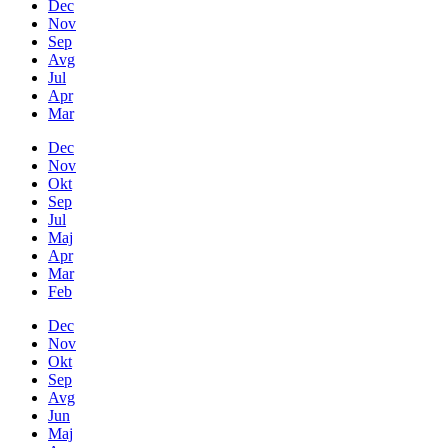
Dec
Nov
Sep
Avg
Jul
Apr
Mar
Dec
Nov
Okt
Sep
Jul
Maj
Apr
Mar
Feb
Dec
Nov
Okt
Sep
Avg
Jun
Maj