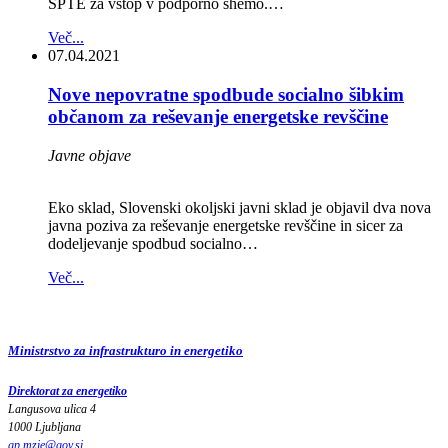
SPTE za vstop v podporno shemo.…
Več...
07.04.2021
Nove nepovratne spodbude socialno šibkim
občanom za reševanje energetske revščine
Javne objave
Eko sklad, Slovenski okoljski javni sklad je objavil dva nova
javna poziva za reševanje energetske revščine in sicer za
dodeljevanje spodbud socialno…
Več...
Ministrstvo za infrastrukturo in energetiko
Direktorat za energetiko
Langusova ulica 4
1000 Ljubljana
gp.mzie
@
gov
.
si