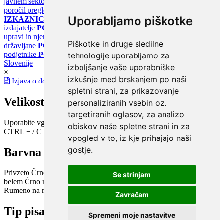
javnem sektorju
PORTAL KLIMATSKI SISTEMI
Register
poročil pregledov klimatskih sistemov
PORTAL ENERGETSKE
Uporabljamo piškotke
IZKAZNICE
Register energetskih izkaznic - za izdelovalce in
izdajatelje
PORTAL GOV.SI
Osrednje spletno mesto o državni
upravi in njenih storitvah
PORTAL eUPRAVA
Državni portal za
Piškotke in druge sledilne
državljane
PORTAL SPOT
Državni portal za podjetja in
podjetnike
PORTAL OPSI
Državni portal odprtih podatkov
tehnologije uporabljamo za
Slovenije
izboljšanje vaše uporabniške
×
izkušnje med brskanjem po naši
Izjava o dostopnosti
spletni strani, za prikazovanje
Velikost pisave
personaliziranih vsebin oz.
targetiranih oglasov, za analizo
Uporabite vgrajeno funkcijo brskalnika
obiskov naše spletne strani in za
CTRL + / CTRL -
vpogled v to, iz kje prihajajo naši
gostje.
Barvna shema
Privzeto
Črno na belem
Belo na črnem
Črno na bež
Modro na
Se strinjam
belem
Črno na zelenem
Črno na rumenem
Modro na rumenem
Rumeno na modrem
Turkizno na črnem
Črno na vijoličnem
Zavračam
Tip pisave
Spremeni moje nastavitve