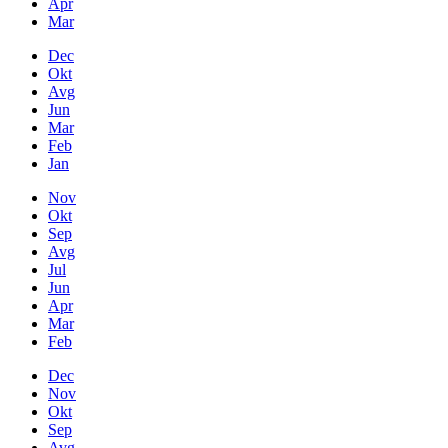
Apr
Mar
Dec
Okt
Avg
Jun
Mar
Feb
Jan
Nov
Okt
Sep
Avg
Jul
Jun
Apr
Mar
Feb
Dec
Nov
Okt
Sep
Avg