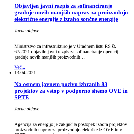
Objavljen javni razpis za sofinanciranje
gradnje novih manjših naprav za proizvodnjo
električne energije z izrabo sončne energije
Javne objave
Ministrstvo za infrastrukturo je v Uradnem listu RS št.
67/2021 objavilo javni razpis za sofinanciranje operacij
gradnje novih manjših proizvodnih…
Več...
13.04.2021
Na osmem javnem pozivu izbranih 83
projektov za vstop v podporno shemo OVE in
SPTE
Javne objave
Agencija za energijo je zaključila postopek izbora projektov
proizvodnih naprav za proizvodnjo elektrike iz OVE in v