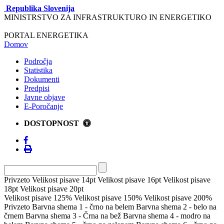
Republika Slovenija
MINISTRSTVO ZA INFRASTRUKTURO IN ENERGETIKO
PORTAL ENERGETIKA
Domov
Področja
Statistika
Dokumenti
Predpisi
Javne objave
E-Poročanje
DOSTOPNOST
Privzeto
Velikost pisave 14pt
Velikost pisave 16pt
Velikost pisave
18pt
Velikost pisave 20pt
Velikost pisave 125%
Velikost pisave 150%
Velikost pisave 200%
Privzeto
Barvna shema 1 - črno na belem
Barvna shema 2 - belo na
črnem
Barvna shema 3 - Črna na bež
Barvna shema 4 - modro na