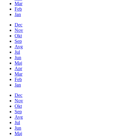
Mar
Feb
Jan
Dec
Nov
Okt
Sep
Avg
Jul
Jun
Maj
Apr
Mar
Feb
Jan
Dec
Nov
Okt
Sep
Avg
Jul
Jun
Maj