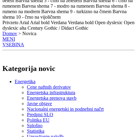
belem
Barvna shema 5 - črno na zelenem
Barvna shema 6 - črno na
rumenem
Barvna shema 7 - modro na rumenem
Barvna shema 8 -
rumeno na modrem
Barvna shema 9 - turkizno na črnem
Barvna
shema 10 - črno na vijoličnem
Privzeto
Arial
Arial bold
Verdana
Verdana bold
Open dyslexic
Open
dyslexic alta
Century Gothic / Didact Gothic
Domov
> Novica
MENI
VSEBINA
Kategorija novic
Energetika
Cene naftnih derivatov
Energetska infrastruktura
Energetska prenova stavb
Javne objave
Nacionalni energetski in podnebni načrt
Predpisi SLO
Politika EU
Splošno
Statistika
Upravljanje naložb