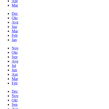
Apr
Mar
Dec
Okt
Avg
Jun
Mar
Feb
Jan
Nov
Okt
Sep
Avg
Jul
Jun
Apr
Mar
Feb
Dec
Nov
Okt
Sep
Avg