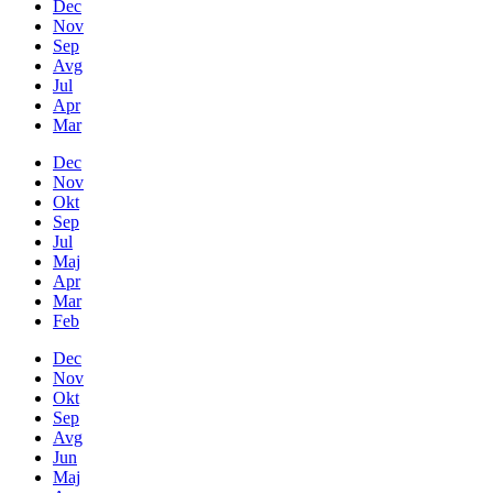
Dec
Nov
Sep
Avg
Jul
Apr
Mar
Dec
Nov
Okt
Sep
Jul
Maj
Apr
Mar
Feb
Dec
Nov
Okt
Sep
Avg
Jun
Maj