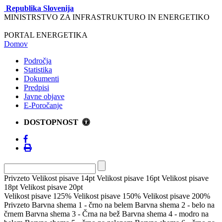
Republika Slovenija
MINISTRSTVO ZA INFRASTRUKTURO IN ENERGETIKO
PORTAL ENERGETIKA
Domov
Področja
Statistika
Dokumenti
Predpisi
Javne objave
E-Poročanje
DOSTOPNOST
Privzeto
Velikost pisave 14pt
Velikost pisave 16pt
Velikost pisave
18pt
Velikost pisave 20pt
Velikost pisave 125%
Velikost pisave 150%
Velikost pisave 200%
Privzeto
Barvna shema 1 - črno na belem
Barvna shema 2 - belo na
črnem
Barvna shema 3 - Črna na bež
Barvna shema 4 - modro na