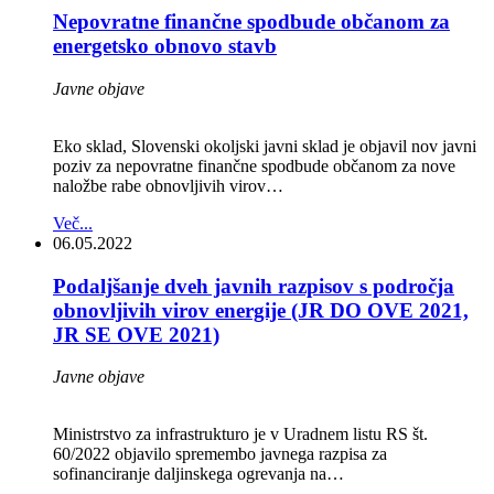
Nepovratne finančne spodbude občanom za
energetsko obnovo stavb
Javne objave
Eko sklad, Slovenski okoljski javni sklad je objavil nov javni
poziv za nepovratne finančne spodbude občanom za nove
naložbe rabe obnovljivih virov…
Več...
06.05.2022
Podaljšanje dveh javnih razpisov s področja
obnovljivih virov energije (JR DO OVE 2021,
JR SE OVE 2021)
Javne objave
Ministrstvo za infrastrukturo je v Uradnem listu RS št.
60/2022 objavilo spremembo javnega razpisa za
sofinanciranje daljinskega ogrevanja na…