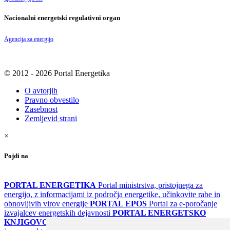
Nacionalni energetski regulativni organ
Agencija za energijo
© 2012 - 2026 Portal Energetika
O avtorjih
Pravno obvestilo
Zasebnost
Zemljevid strani
×
Pojdi na
PORTAL ENERGETIKA
Portal ministrstva, pristojnega za
energijo, z informacijami iz področja energetike, učinkovite rabe in
obnovljivih virov energije
PORTAL EPOS
Portal za e-poročanje
izvajalcev energetskih dejavnosti
PORTAL ENERGETSKO
KNJIGOVODSTVO
Portal za poročanje o upravljanju z energijo v