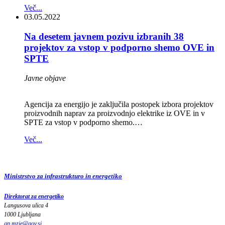
Več...
03.05.2022
Na desetem javnem pozivu izbranih 38
projektov za vstop v podporno shemo OVE in
SPTE
Javne objave
Agencija za energijo je zaključila postopek izbora projektov
proizvodnih naprav za proizvodnjo elektrike iz OVE in v
SPTE za vstop v podporno shemo.…
Več...
Ministrstvo za infrastrukturo in energetiko
Direktorat za energetiko
Langusova ulica 4
1000 Ljubljana
gp.mzie
@
gov
.
si