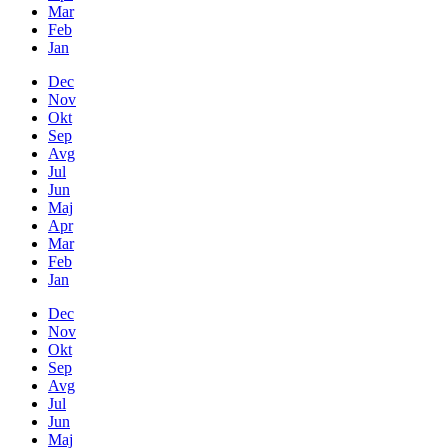
Mar
Feb
Jan
Dec
Nov
Okt
Sep
Avg
Jul
Jun
Maj
Apr
Mar
Feb
Jan
Dec
Nov
Okt
Sep
Avg
Jul
Jun
Maj