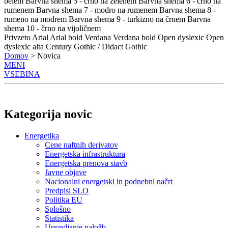
belem
Barvna shema 5 - črno na zelenem
Barvna shema 6 - črno na
rumenem
Barvna shema 7 - modro na rumenem
Barvna shema 8 -
rumeno na modrem
Barvna shema 9 - turkizno na črnem
Barvna
shema 10 - črno na vijoličnem
Privzeto
Arial
Arial bold
Verdana
Verdana bold
Open dyslexic
Open
dyslexic alta
Century Gothic / Didact Gothic
Domov
> Novica
MENI
VSEBINA
Kategorija novic
Energetika
Cene naftnih derivatov
Energetska infrastruktura
Energetska prenova stavb
Javne objave
Nacionalni energetski in podnebni načrt
Predpisi SLO
Politika EU
Splošno
Statistika
Upravljanje naložb