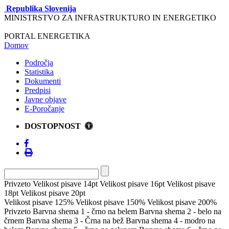
Republika Slovenija
MINISTRSTVO ZA INFRASTRUKTURO IN ENERGETIKO
PORTAL ENERGETIKA
Domov
Področja
Statistika
Dokumenti
Predpisi
Javne objave
E-Poročanje
DOSTOPNOST
Privzeto
Velikost pisave 14pt
Velikost pisave 16pt
Velikost pisave
18pt
Velikost pisave 20pt
Velikost pisave 125%
Velikost pisave 150%
Velikost pisave 200%
Privzeto
Barvna shema 1 - črno na belem
Barvna shema 2 - belo na
črnem
Barvna shema 3 - Črna na bež
Barvna shema 4 - modro na