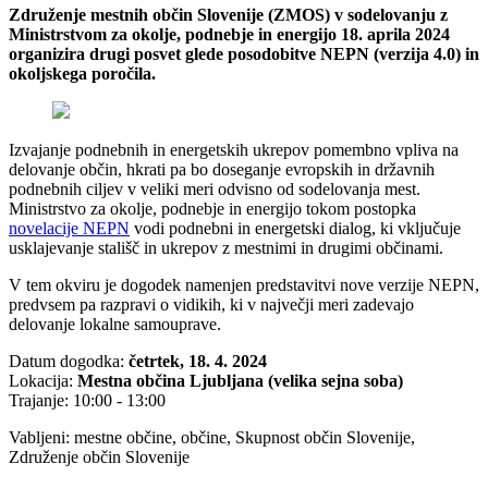
Združenje mestnih občin Slovenije (ZMOS) v sodelovanju z
Ministrstvom za okolje, podnebje in energijo 18. aprila 2024
organizira drugi posvet glede posodobitve NEPN (verzija 4.0) in
okoljskega poročila.
Izvajanje podnebnih in energetskih ukrepov pomembno vpliva na
delovanje občin, hkrati pa bo doseganje evropskih in državnih
podnebnih ciljev v veliki meri odvisno od sodelovanja mest.
Ministrstvo za okolje, podnebje in energijo tokom postopka
novelacije NEPN
vodi podnebni in energetski dialog, ki vključuje
usklajevanje stališč in ukrepov z mestnimi in drugimi občinami.
V tem okviru je dogodek namenjen predstavitvi nove verzije NEPN,
predvsem pa razpravi o vidikih, ki v največji meri zadevajo
delovanje lokalne samouprave.
Datum dogodka:
četrtek, 18. 4. 2024
Lokacija:
Mestna občina Ljubljana (velika sejna soba)
Trajanje: 10:00 - 13:00
Vabljeni: mestne občine, občine, Skupnost občin Slovenije,
Združenje občin Slovenije