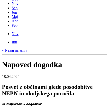
Nov
Sep
Jun
Maj
Apr
Feb
Nov
Jun
« Nazaj na arhiv
Napoved dogodka
18.04.2024
Posvet z občinami glede posodobitve
NEPN in okoljskega poročila
⇒ Napovednik dogodkov