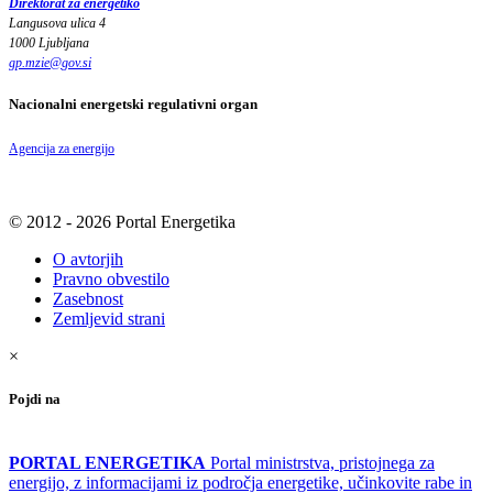
Direktorat za energetiko
Langusova ulica 4
1000 Ljubljana
gp.mzie
@
gov
.
si
Nacionalni energetski regulativni organ
Agencija za energijo
© 2012 - 2026 Portal Energetika
O avtorjih
Pravno obvestilo
Zasebnost
Zemljevid strani
×
Pojdi na
PORTAL ENERGETIKA
Portal ministrstva, pristojnega za
energijo, z informacijami iz področja energetike, učinkovite rabe in