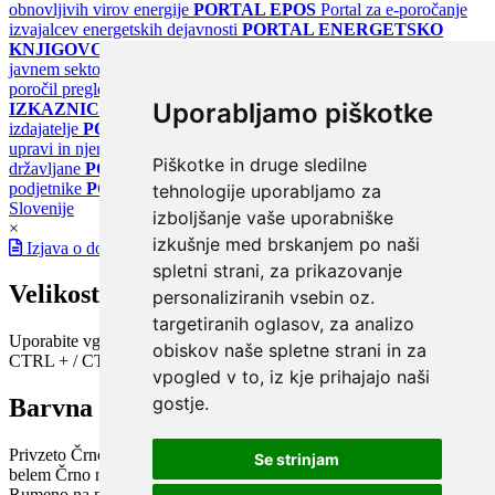
obnovljivih virov energije
PORTAL EPOS
Portal za e-poročanje
izvajalcev energetskih dejavnosti
PORTAL ENERGETSKO
KNJIGOVODSTVO
Portal za poročanje o upravljanju z energijo v
javnem sektorju
PORTAL KLIMATSKI SISTEMI
Register
poročil pregledov klimatskih sistemov
PORTAL ENERGETSKE
Uporabljamo piškotke
IZKAZNICE
Register energetskih izkaznic - za izdelovalce in
izdajatelje
PORTAL GOV.SI
Osrednje spletno mesto o državni
upravi in njenih storitvah
PORTAL eUPRAVA
Državni portal za
Piškotke in druge sledilne
državljane
PORTAL SPOT
Državni portal za podjetja in
podjetnike
PORTAL OPSI
Državni portal odprtih podatkov
tehnologije uporabljamo za
Slovenije
izboljšanje vaše uporabniške
×
izkušnje med brskanjem po naši
Izjava o dostopnosti
spletni strani, za prikazovanje
Velikost pisave
personaliziranih vsebin oz.
targetiranih oglasov, za analizo
Uporabite vgrajeno funkcijo brskalnika
obiskov naše spletne strani in za
CTRL + / CTRL -
vpogled v to, iz kje prihajajo naši
gostje.
Barvna shema
Privzeto
Črno na belem
Belo na črnem
Črno na bež
Modro na
Se strinjam
belem
Črno na zelenem
Črno na rumenem
Modro na rumenem
Rumeno na modrem
Turkizno na črnem
Črno na vijoličnem