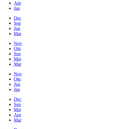
Apr
Jan
Dec
Sep
Jun
Mar
Nov
Okt
Sep
Maj
Mar
Nov
Okt
Jun
Jan
Dec
Sep
Maj
Apr
Mar