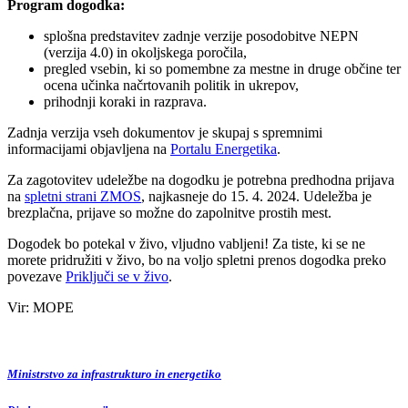
Program dogodka:
splošna predstavitev zadnje verzije posodobitve NEPN
(verzija 4.0) in okoljskega poročila,
pregled vsebin, ki so pomembne za mestne in druge občine ter
ocena učinka načrtovanih politik in ukrepov,
prihodnji koraki in razprava.
Zadnja verzija vseh dokumentov je skupaj s spremnimi
informacijami objavljena na
Portalu Energetika
.
Za zagotovitev udeležbe na dogodku je potrebna predhodna prijava
na
spletni strani ZMOS
, najkasneje do 15. 4. 2024. Udeležba je
brezplačna, prijave so možne do zapolnitve prostih mest.
Dogodek bo potekal v živo, vljudno vabljeni! Za tiste, ki se ne
morete pridružiti v živo, bo na voljo spletni prenos dogodka preko
povezave
Priključi se v živo
.
Vir: MOPE
Ministrstvo za infrastrukturo in energetiko