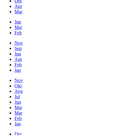
Dec
Apr
Mar
Jun
Maj
Feb
Nov
Sep
Jun
Apr
Feb
Jan
Nov
Okt
Avg
Jul
Jun
Maj
Mar
Feb
Jan
Dec