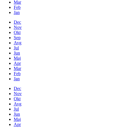
Mar
Feb
Jan
Dec
Nov
Okt
Sep
Avg
Jul
Jun
Maj
Apr
Mar
Feb
Jan
Dec
Nov
Okt
Avg
Jul
Jun
Maj
Apr