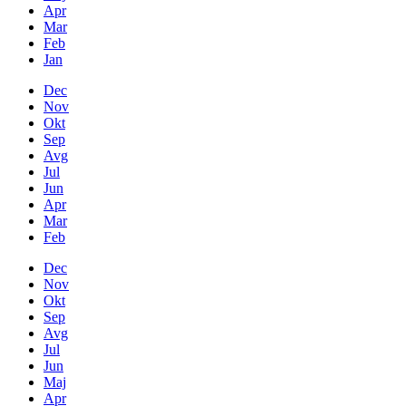
Apr
Mar
Feb
Jan
Dec
Nov
Okt
Sep
Avg
Jul
Jun
Apr
Mar
Feb
Dec
Nov
Okt
Sep
Avg
Jul
Jun
Maj
Apr