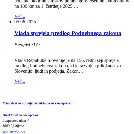
podatke okvirnih stroškov porabe goriv osebnih avtomobilov
na 100 km za 1. četrtletje 2025.…
Več...
05.06.2025
Vlada sprejela predlog Podnebnega zakona
Predpisi SLO
Vlada Republike Slovenije je na 156. redni seji sprejela
predlog Podnebnega zakona, ki je razvojna priložnost za
Slovenijo, ljudi in podjetja. Zakon…
Več...
Ministrstvo za infrastrukturo in energetiko
Direktorat za energetiko
Langusova ulica 4
1000 Ljubljana
gp.mzie
@
gov
.
si