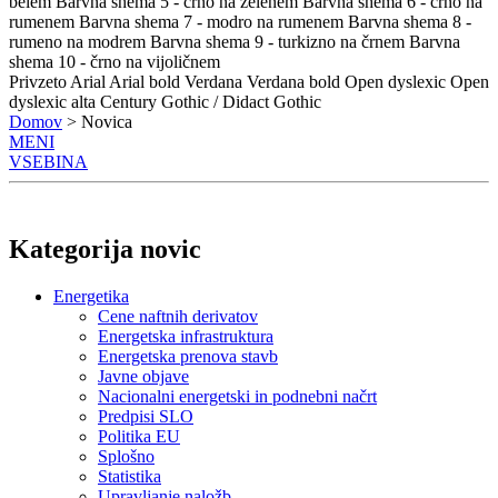
belem
Barvna shema 5 - črno na zelenem
Barvna shema 6 - črno na
rumenem
Barvna shema 7 - modro na rumenem
Barvna shema 8 -
rumeno na modrem
Barvna shema 9 - turkizno na črnem
Barvna
shema 10 - črno na vijoličnem
Privzeto
Arial
Arial bold
Verdana
Verdana bold
Open dyslexic
Open
dyslexic alta
Century Gothic / Didact Gothic
Domov
> Novica
MENI
VSEBINA
Kategorija novic
Energetika
Cene naftnih derivatov
Energetska infrastruktura
Energetska prenova stavb
Javne objave
Nacionalni energetski in podnebni načrt
Predpisi SLO
Politika EU
Splošno
Statistika
Upravljanje naložb