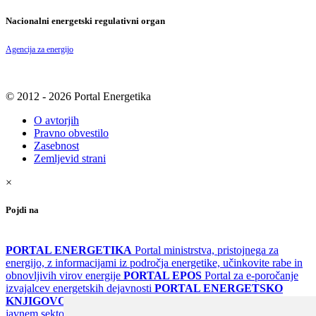
Nacionalni energetski regulativni organ
Agencija za energijo
© 2012 - 2026 Portal Energetika
O avtorjih
Pravno obvestilo
Zasebnost
Zemljevid strani
×
Pojdi na
PORTAL ENERGETIKA
Portal ministrstva, pristojnega za
energijo, z informacijami iz področja energetike, učinkovite rabe in
obnovljivih virov energije
PORTAL EPOS
Portal za e-poročanje
izvajalcev energetskih dejavnosti
PORTAL ENERGETSKO
KNJIGOVODSTVO
Portal za poročanje o upravljanju z energijo v
javnem sektorju
PORTAL KLIMATSKI SISTEMI
Register