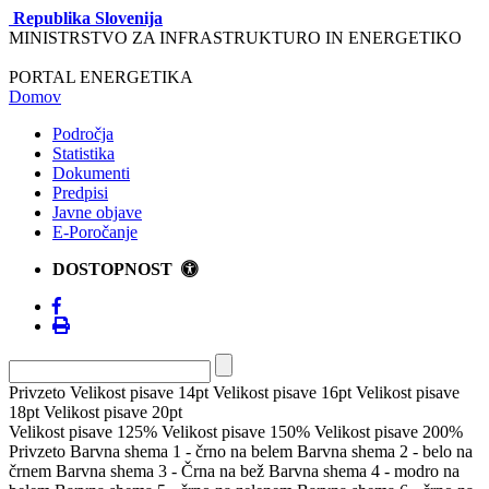
Republika Slovenija
MINISTRSTVO ZA INFRASTRUKTURO IN ENERGETIKO
PORTAL ENERGETIKA
Domov
Področja
Statistika
Dokumenti
Predpisi
Javne objave
E-Poročanje
DOSTOPNOST
Privzeto
Velikost pisave 14pt
Velikost pisave 16pt
Velikost pisave
18pt
Velikost pisave 20pt
Velikost pisave 125%
Velikost pisave 150%
Velikost pisave 200%
Privzeto
Barvna shema 1 - črno na belem
Barvna shema 2 - belo na
črnem
Barvna shema 3 - Črna na bež
Barvna shema 4 - modro na