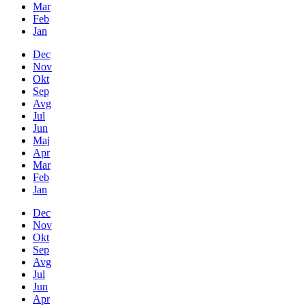
Mar
Feb
Jan
Dec
Nov
Okt
Sep
Avg
Jul
Jun
Maj
Apr
Mar
Feb
Jan
Dec
Nov
Okt
Sep
Avg
Jul
Jun
Apr