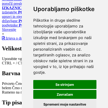
poročil pregledov klimatskih sistemov
PORTAL ENERGETSKE
Uporabljamo piškotke
IZKAZNICE
Register energetskih izkaznic - za izdelovalce in
izdajatelje
PORTAL GOV.SI
Osrednje spletno mesto o državni
upravi in njenih storitvah
PORTAL eUPRAVA
Državni portal za
Piškotke in druge sledilne
državljane
PORTAL SPOT
Državni portal za podjetja in
podjetnike
PORTAL OPSI
Državni portal odprtih podatkov
tehnologije uporabljamo za
Slovenije
izboljšanje vaše uporabniške
×
izkušnje med brskanjem po naši
Izjava o dostopnosti
spletni strani, za prikazovanje
Velikost pisave
personaliziranih vsebin oz.
targetiranih oglasov, za analizo
Uporabite vgrajeno funkcijo brskalnika
obiskov naše spletne strani in za
CTRL + / CTRL -
vpogled v to, iz kje prihajajo naši
gostje.
Barvna shema
Privzeto
Črno na belem
Belo na črnem
Črno na bež
Modro na
Se strinjam
belem
Črno na zelenem
Črno na rumenem
Modro na rumenem
Rumeno na modrem
Turkizno na črnem
Črno na vijoličnem
Zavračam
Tip pisave
Spremeni moje nastavitve