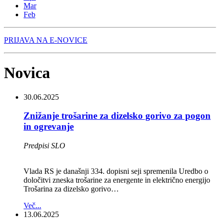
Mar
Feb
PRIJAVA NA E-NOVICE
Novica
30.06.2025
Znižanje trošarine za dizelsko gorivo za pogon
in ogrevanje
Predpisi SLO
Vlada RS je današnji 334. dopisni seji spremenila Uredbo o
določitvi zneska trošarine za energente in električno energijo
Trošarina za dizelsko gorivo…
Več...
13.06.2025