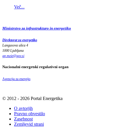
Več...
Ministrstvo za infrastrukturo in energetiko
Direktorat za energetiko
Langusova ulica 4
1000 Ljubljana
gp.mzie
@
gov
.
si
Nacionalni energetski regulativni organ
Agencija za energijo
© 2012 - 2026 Portal Energetika
O avtorjih
Pravno obvestilo
Zasebnost
Zemljevid strani