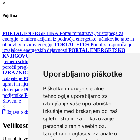
×
Pojdi na
PORTAL ENERGETIKA
Portal ministrstva, pristojnega za
energijo, z informacijami iz področja energetike, učinkovite rabe in
obnovljivih virov energije
PORTAL EPOS
Portal za e-poročanje
izvajalcev energetskih dejavnosti
PORTAL ENERGETSKO
KNJIGOVODSTVO
Portal za poročanje o upravljanju z energijo v
javnem sektorju
PORTAL KLIMATSKI SISTEMI
Register
poročil pregledov klimatskih sistemov
PORTAL ENERGETSKE
Uporabljamo piškotke
IZKAZNICE
Register energetskih izkaznic - za izdelovalce in
izdajatelje
PORTAL GOV.SI
Osrednje spletno mesto o državni
upravi in njenih storitvah
PORTAL eUPRAVA
Državni portal za
Piškotke in druge sledilne
državljane
PORTAL SPOT
Državni portal za podjetja in
podjetnike
PORTAL OPSI
Državni portal odprtih podatkov
tehnologije uporabljamo za
Slovenije
izboljšanje vaše uporabniške
×
izkušnje med brskanjem po naši
Izjava o dostopnosti
spletni strani, za prikazovanje
Velikost pisave
personaliziranih vsebin oz.
targetiranih oglasov, za analizo
Uporabite vgrajeno funkcijo brskalnika