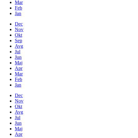
Mar
Feb
Jan
Dec
Nov
Okt
Sep
Avg
Jul
Jun
Maj
Apr
Mar
Feb
Jan
Dec
Nov
Okt
Avg
Jul
Jun
Maj
Apr