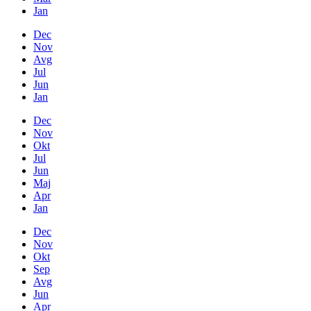
Jan
Dec
Nov
Avg
Jul
Jun
Jan
Dec
Nov
Okt
Jul
Jun
Maj
Apr
Jan
Dec
Nov
Okt
Sep
Avg
Jun
Apr