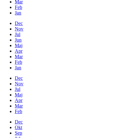
Mar
Feb
Jan
Dec
Nov
Jul
Jun
Maj
Apr
Mar
Feb
Jan
Dec
Nov
Jul
Maj
Apr
Mar
Feb
Dec
Okt
Sep