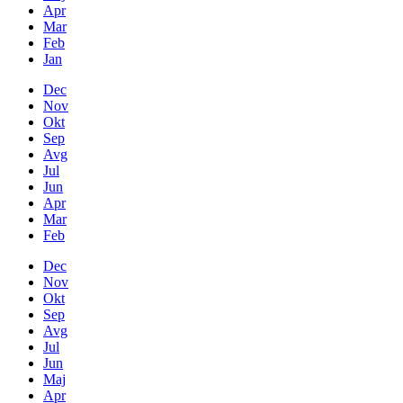
Apr
Mar
Feb
Jan
Dec
Nov
Okt
Sep
Avg
Jul
Jun
Apr
Mar
Feb
Dec
Nov
Okt
Sep
Avg
Jul
Jun
Maj
Apr