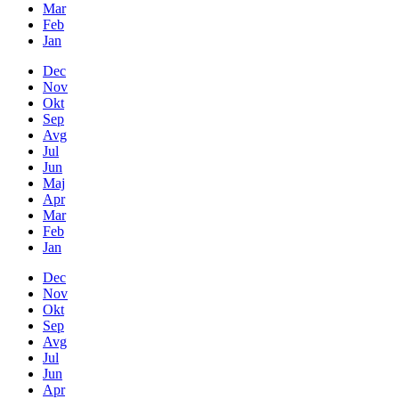
Mar
Feb
Jan
Dec
Nov
Okt
Sep
Avg
Jul
Jun
Maj
Apr
Mar
Feb
Jan
Dec
Nov
Okt
Sep
Avg
Jul
Jun
Apr