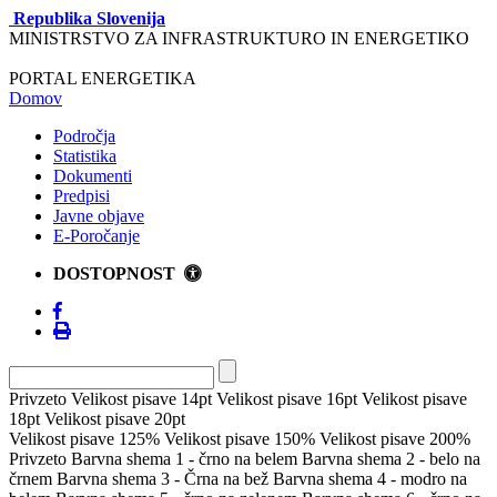
Republika Slovenija
MINISTRSTVO ZA INFRASTRUKTURO IN ENERGETIKO
PORTAL ENERGETIKA
Domov
Področja
Statistika
Dokumenti
Predpisi
Javne objave
E-Poročanje
DOSTOPNOST
Privzeto
Velikost pisave 14pt
Velikost pisave 16pt
Velikost pisave
18pt
Velikost pisave 20pt
Velikost pisave 125%
Velikost pisave 150%
Velikost pisave 200%
Privzeto
Barvna shema 1 - črno na belem
Barvna shema 2 - belo na
črnem
Barvna shema 3 - Črna na bež
Barvna shema 4 - modro na