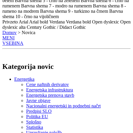
belem
Barvna shema 5 - črno na zelenem
Barvna shema 6 - črno na
rumenem
Barvna shema 7 - modro na rumenem
Barvna shema 8 -
rumeno na modrem
Barvna shema 9 - turkizno na črnem
Barvna
shema 10 - črno na vijoličnem
Privzeto
Arial
Arial bold
Verdana
Verdana bold
Open dyslexic
Open
dyslexic alta
Century Gothic / Didact Gothic
Domov
> Novica
MENI
VSEBINA
Kategorija novic
Energetika
Cene naftnih derivatov
Energetska infrastruktura
Energetska prenova stavb
Javne objave
Nacionalni energetski in podnebni načrt
Predpisi SLO
Politika EU
Splošno
Statistika
Upravljanje naložb