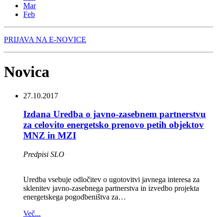
Mar
Feb
PRIJAVA NA E-NOVICE
Novica
27.10.2017
Izdana Uredba o javno-zasebnem partnerstvu
za celovito energetsko prenovo petih objektov
MNZ in MZI
Predpisi SLO
Uredba vsebuje odločitev o ugotovitvi javnega interesa za
sklenitev javno-zasebnega partnerstva in izvedbo projekta
energetskega pogodbeništva za…
Več...