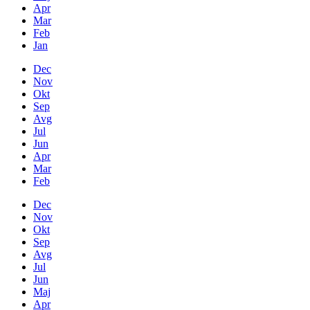
Apr
Mar
Feb
Jan
Dec
Nov
Okt
Sep
Avg
Jul
Jun
Apr
Mar
Feb
Dec
Nov
Okt
Sep
Avg
Jul
Jun
Maj
Apr