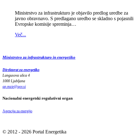
Ministrstvo za infrastrukturo je objavilo predlog uredbe za
javno obravnavo. S predlagano uredbo se skladno s pojasnili
Evropske komisije spreminja…
Več...
Ministrstvo za infrastrukturo in energetiko
Direktorat za energetiko
Langusova ulica 4
1000 Ljubljana
gp.mzie
@
gov
.
si
Nacionalni energetski regulativni organ
Agencija za energijo
© 2012 - 2026 Portal Energetika