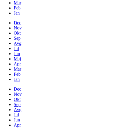
Mar
Feb
Jan
Dec
Nov
Okt
Sep
Avg
Jul
Jun
Maj
Apr
Mar
Feb
Jan
Dec
Nov
Okt
Sep
Avg
Jul
Jun
Apr