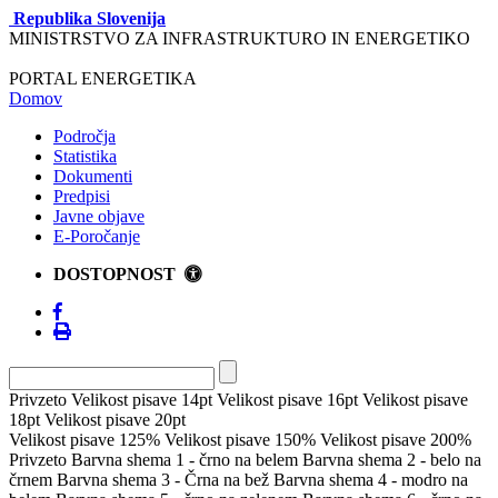
Republika Slovenija
MINISTRSTVO ZA INFRASTRUKTURO IN ENERGETIKO
PORTAL ENERGETIKA
Domov
Področja
Statistika
Dokumenti
Predpisi
Javne objave
E-Poročanje
DOSTOPNOST
Privzeto
Velikost pisave 14pt
Velikost pisave 16pt
Velikost pisave
18pt
Velikost pisave 20pt
Velikost pisave 125%
Velikost pisave 150%
Velikost pisave 200%
Privzeto
Barvna shema 1 - črno na belem
Barvna shema 2 - belo na
črnem
Barvna shema 3 - Črna na bež
Barvna shema 4 - modro na