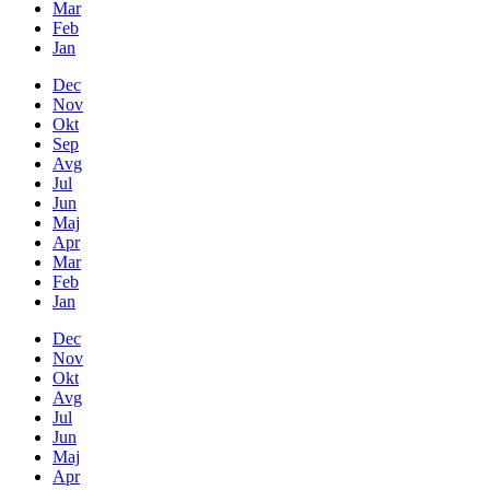
Mar
Feb
Jan
Dec
Nov
Okt
Sep
Avg
Jul
Jun
Maj
Apr
Mar
Feb
Jan
Dec
Nov
Okt
Avg
Jul
Jun
Maj
Apr