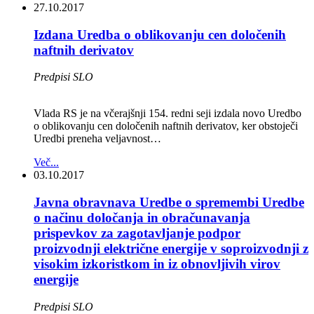
27.10.2017
Izdana Uredba o oblikovanju cen določenih
naftnih derivatov
Predpisi SLO
Vlada RS je na včerajšnji 154. redni seji izdala novo Uredbo
o oblikovanju cen določenih naftnih derivatov, ker obstoječi
Uredbi preneha veljavnost…
Več...
03.10.2017
Javna obravnava Uredbe o spremembi Uredbe
o načinu določanja in obračunavanja
prispevkov za zagotavljanje podpor
proizvodnji električne energije v soproizvodnji z
visokim izkoristkom in iz obnovljivih virov
energije
Predpisi SLO