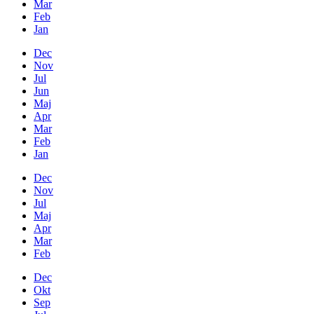
Mar
Feb
Jan
Dec
Nov
Jul
Jun
Maj
Apr
Mar
Feb
Jan
Dec
Nov
Jul
Maj
Apr
Mar
Feb
Dec
Okt
Sep