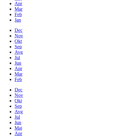
Apr
Mar
Feb
Jan
Dec
Nov
Okt
Sep
Avg
Jul
Jun
Apr
Mar
Feb
Dec
Nov
Okt
Sep
Avg
Jul
Jun
Maj
Apr