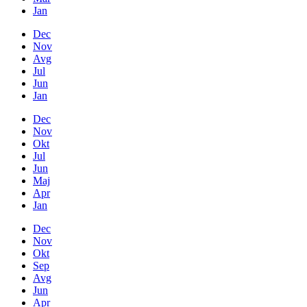
Jan
Dec
Nov
Avg
Jul
Jun
Jan
Dec
Nov
Okt
Jul
Jun
Maj
Apr
Jan
Dec
Nov
Okt
Sep
Avg
Jun
Apr