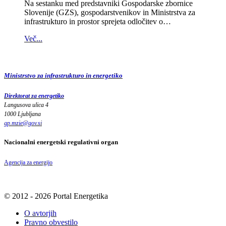
Na sestanku med predstavniki Gospodarske zbornice
Slovenije (GZS), gospodarstvenikov in Ministrstva za
infrastrukturo in prostor sprejeta odločitev o…
Več...
Ministrstvo za infrastrukturo in energetiko
Direktorat za energetiko
Langusova ulica 4
1000 Ljubljana
gp.mzie
@
gov
.
si
Nacionalni energetski regulativni organ
Agencija za energijo
© 2012 - 2026 Portal Energetika
O avtorjih
Pravno obvestilo