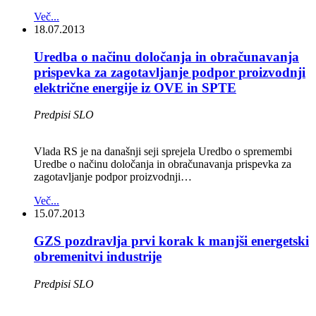
Več...
18.07.2013
Uredba o načinu določanja in obračunavanja
prispevka za zagotavljanje podpor proizvodnji
električne energije iz OVE in SPTE
Predpisi SLO
Vlada RS je na današnji seji sprejela Uredbo o spremembi
Uredbe o načinu določanja in obračunavanja prispevka za
zagotavljanje podpor proizvodnji…
Več...
15.07.2013
GZS pozdravlja prvi korak k manjši energetski
obremenitvi industrije
Predpisi SLO