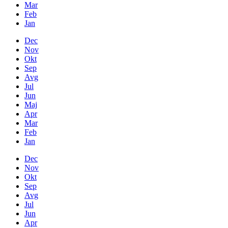
Mar
Feb
Jan
Dec
Nov
Okt
Sep
Avg
Jul
Jun
Maj
Apr
Mar
Feb
Jan
Dec
Nov
Okt
Sep
Avg
Jul
Jun
Apr