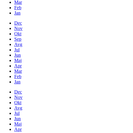
Mar
Feb
Jan
Dec
Nov
Okt
Sep
Avg
Jul
Jun
Maj
Apr
Mar
Feb
Jan
Dec
Nov
Okt
Avg
Jul
Jun
Maj
Apr