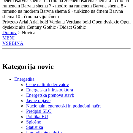
belem
Barvna shema 5 - črno na zelenem
Barvna shema 6 - črno na
rumenem
Barvna shema 7 - modro na rumenem
Barvna shema 8 -
rumeno na modrem
Barvna shema 9 - turkizno na črnem
Barvna
shema 10 - črno na vijoličnem
Privzeto
Arial
Arial bold
Verdana
Verdana bold
Open dyslexic
Open
dyslexic alta
Century Gothic / Didact Gothic
Domov
> Novica
MENI
VSEBINA
Kategorija novic
Energetika
Cene naftnih derivatov
Energetska infrastruktura
Energetska prenova stavb
Javne objave
Nacionalni energetski in podnebni načrt
Predpisi SLO
Politika EU
Splošno
Statistika
Upravljanje naložb