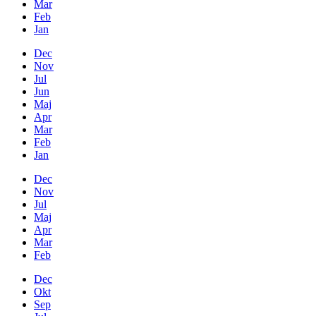
Mar
Feb
Jan
Dec
Nov
Jul
Jun
Maj
Apr
Mar
Feb
Jan
Dec
Nov
Jul
Maj
Apr
Mar
Feb
Dec
Okt
Sep