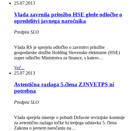
25.07.2013
Vlada zavrnila pritožbo HSE glede odločbe o
opredelitvi javnega naročnika
Predpisi SLO
Vlada RS je sprejela odločbo o zavrnitvi pritožbe
gospodarske družbe Holding Slovenske elektrarne (HSE)
zoper odločbo Ministrstva za finance, s katero…
Več...
25.07.2013
Avtentična razlaga 5.člena ZJNVETPS ni
potrebna
Predpisi SLO
Vlada sprejela mnenje o pobudi Državne revizijske komisije
za avtentično razlago točke b) tretjega odstavka 5. člena
Zakona o javnem naročanju na…