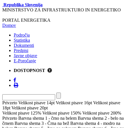
Republika Slovenija
MINISTRSTVO ZA INFRASTRUKTURO IN ENERGETIKO
PORTAL ENERGETIKA
Domov
Področja
Statistika
Dokumenti
Predpisi
Javne objave
E-Poročanje
DOSTOPNOST
Privzeto
Velikost pisave 14pt
Velikost pisave 16pt
Velikost pisave
18pt
Velikost pisave 20pt
Velikost pisave 125%
Velikost pisave 150%
Velikost pisave 200%
Privzeto
Barvna shema 1 - črno na belem
Barvna shema 2 - belo na
črnem
Barvna shema 3 - Črna na bež
Barvna shema 4 - modro na