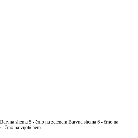
Barvna shema 5 - črno na zelenem
Barvna shema 6 - črno na
- črno na vijoličnem