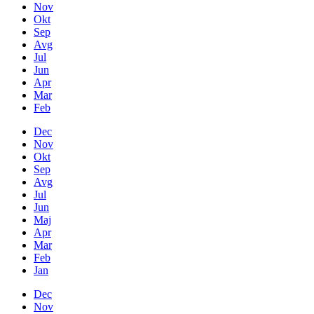
Nov
Okt
Sep
Avg
Jul
Jun
Apr
Mar
Feb
Dec
Nov
Okt
Sep
Avg
Jul
Jun
Maj
Apr
Mar
Feb
Jan
Dec
Nov