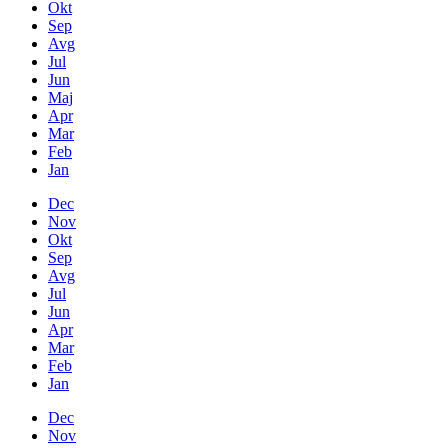
Okt
Sep
Avg
Jul
Jun
Maj
Apr
Mar
Feb
Jan
Dec
Nov
Okt
Sep
Avg
Jul
Jun
Apr
Mar
Feb
Jan
Dec
Nov