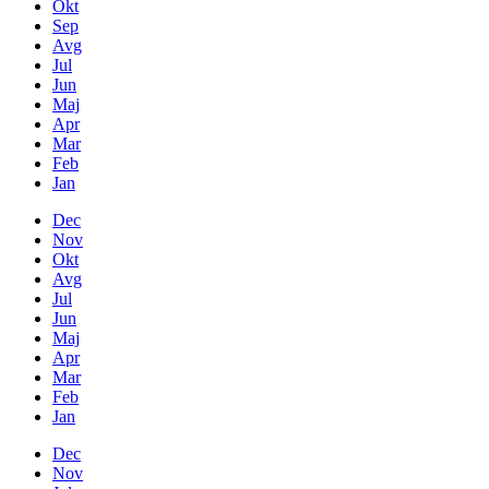
Okt
Sep
Avg
Jul
Jun
Maj
Apr
Mar
Feb
Jan
Dec
Nov
Okt
Avg
Jul
Jun
Maj
Apr
Mar
Feb
Jan
Dec
Nov