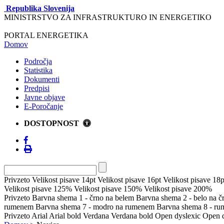
Republika Slovenija
MINISTRSTVO ZA INFRASTRUKTURO IN ENERGETIKO
PORTAL ENERGETIKA
Domov
Področja
Statistika
Dokumenti
Predpisi
Javne objave
E-Poročanje
DOSTOPNOST
Privzeto
Velikost pisave 14pt
Velikost pisave 16pt
Velikost pisave 18p
Velikost pisave 125%
Velikost pisave 150%
Velikost pisave 200%
Privzeto
Barvna shema 1 - črno na belem
Barvna shema 2 - belo na 
rumenem
Barvna shema 7 - modro na rumenem
Barvna shema 8 - r
Privzeto
Arial
Arial bold
Verdana
Verdana bold
Open dyslexic
Open d