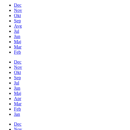
Dec
Nov
Okt
Sep
Avg
Jul
Jun
Maj
Mar
Feb
Dec
Nov
Okt
Sep
Jul
Jun
Maj
Apr
Mar
Feb
Jan
Dec
Nov