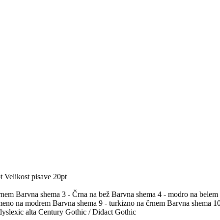
t
Velikost pisave 20pt
črnem
Barvna shema 3 - Črna na bež
Barvna shema 4 - modro na belem
umeno na modrem
Barvna shema 9 - turkizno na črnem
Barvna shema 10 
yslexic alta
Century Gothic / Didact Gothic