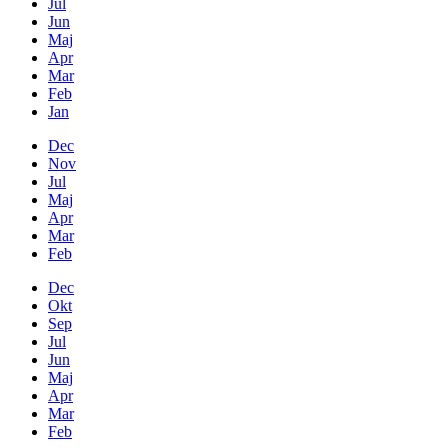
Jul
Jun
Maj
Apr
Mar
Feb
Jan
Dec
Nov
Jul
Maj
Apr
Mar
Feb
Dec
Okt
Sep
Jul
Jun
Maj
Apr
Mar
Feb