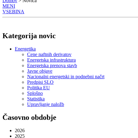
Domov
> Novica
MENI
VSEBINA
Kategorija novic
Energetika
Cene naftnih derivatov
Energetska infrastruktura
Energetska prenova stavb
Javne objave
Nacionalni energetski in podnebni načrt
Predpisi SLO
Politika EU
Splošno
Statistika
Upravljanje naložb
Časovno obdobje
2026
2025