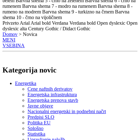
belem
Barvna shema 5 - črno na zelenem
Barvna shema 6 - črno na
rumenem
Barvna shema 7 - modro na rumenem
Barvna shema 8 -
rumeno na modrem
Barvna shema 9 - turkizno na črnem
Barvna
shema 10 - črno na vijoličnem
Privzeto
Arial
Arial bold
Verdana
Verdana bold
Open dyslexic
Open
dyslexic alta
Century Gothic / Didact Gothic
Domov
> Novica
MENI
VSEBINA
Kategorija novic
Energetika
Cene naftnih derivatov
Energetska infrastruktura
Energetska prenova stavb
Javne objave
Nacionalni energetski in podnebni načrt
Predpisi SLO
Politika EU
Splošno
Statistika
Upravljanje naložb