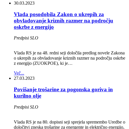
30.03.2023
Vlada posodobila Zakon o ukrepih za
obvladovanje kriznih razmer na področju
oskrbe z energijo
Predpisi SLO
Vlada RS je na 48. redni seji določila predlog novele Zakona
o ukrepih za obvladovanje kriznih razmer na področju oskrbe
z energijo (ZUOKPOE), ki je…
Več...
27.03.2023
Povišanje trošarine za pogonska goriva in
kurilno olje
Predpisi SLO
Vlada RS je na 80. dopisni seji sprejela spremembo Uredbe o
določitvi zneska trošarine za energente in električno energijo,