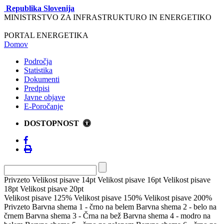
Republika Slovenija
MINISTRSTVO ZA INFRASTRUKTURO IN ENERGETIKO
PORTAL ENERGETIKA
Domov
Področja
Statistika
Dokumenti
Predpisi
Javne objave
E-Poročanje
DOSTOPNOST
Privzeto
Velikost pisave 14pt
Velikost pisave 16pt
Velikost pisave
18pt
Velikost pisave 20pt
Velikost pisave 125%
Velikost pisave 150%
Velikost pisave 200%
Privzeto
Barvna shema 1 - črno na belem
Barvna shema 2 - belo na
črnem
Barvna shema 3 - Črna na bež
Barvna shema 4 - modro na