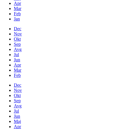
Apr
Mar
Feb
Jan
Dec
Nov
Okt
Sep
Avg
Jul
Jun
Apr
Mar
Feb
Dec
Nov
Okt
Sep
Avg
Jul
Jun
Maj
Apr