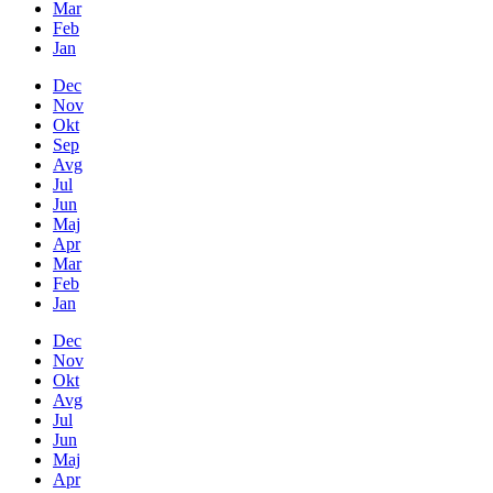
Mar
Feb
Jan
Dec
Nov
Okt
Sep
Avg
Jul
Jun
Maj
Apr
Mar
Feb
Jan
Dec
Nov
Okt
Avg
Jul
Jun
Maj
Apr