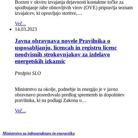
Borzen v okviru izvajanja dejavnosti kontaktne točke za
spodbujanje rabe obnovljivih virov (OVE) pripravlja seznam
izvajalcev, ki opravljajo storitve,…
Več...
14.03.2023
Javna obravnava novele Pravilnika o
usposabljanju, licencah in registru licenc
neodvisnih strokovnjakov za izdelavo
energetskih izkaznic
Predpisi SLO
Ministrstvo za okolje, podnebje in energijo je v javno
obravnavo posredovalo predlog sprememb in dopolnitev
pravilnika, ki na podlagi Zakona o…
Več...
Ministrstvo za infrastrukturo in energetiko