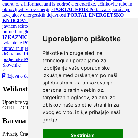
energijo, z informacijami iz področja energetike, učinkovite rabe in
obnovljivih virov energije
PORTAL EPOS
Portal za e-poročanje
izvajalcev energetskih dejavnosti
PORTAL ENERGETSKO
KNJIGOVODSTVO
Portal za poročanje o upravljanju z energijo v
javnem sektorju
PORTAL KLIMATSKI SISTEMI
Register
poročil pregledov klimatskih sistemov
PORTAL ENERGETSKE
Uporabljamo piškotke
IZKAZNICE
Register energetskih izkaznic - za izdelovalce in
izdajatelje
PORTAL GOV.SI
Osrednje spletno mesto o državni
upravi in njenih storitvah
PORTAL eUPRAVA
Državni portal za
Piškotke in druge sledilne
državljane
PORTAL SPOT
Državni portal za podjetja in
podjetnike
PORTAL OPSI
Državni portal odprtih podatkov
tehnologije uporabljamo za
Slovenije
izboljšanje vaše uporabniške
×
izkušnje med brskanjem po naši
Izjava o dostopnosti
spletni strani, za prikazovanje
Velikost pisave
personaliziranih vsebin oz.
targetiranih oglasov, za analizo
Uporabite vgrajeno funkcijo brskalnika
obiskov naše spletne strani in za
CTRL + / CTRL -
vpogled v to, iz kje prihajajo naši
gostje.
Barvna shema
Privzeto
Črno na belem
Belo na črnem
Črno na bež
Modro na
Se strinjam