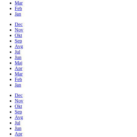
Mar
Feb
Jan
Dec
Nov
Okt
Sep
Avg
Jul
Jun
Maj
Apr
Mar
Feb
Jan
Dec
Nov
Okt
Sep
Avg
Jul
Jun
Apr