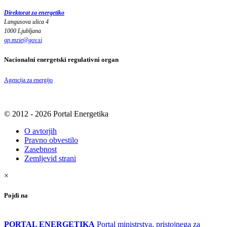
Direktorat za energetiko
Langusova ulica 4
1000 Ljubljana
gp.mzie
@
gov
.
si
Nacionalni energetski regulativni organ
Agencija za energijo
© 2012 - 2026 Portal Energetika
O avtorjih
Pravno obvestilo
Zasebnost
Zemljevid strani
×
Pojdi na
PORTAL ENERGETIKA
Portal ministrstva, pristojnega za