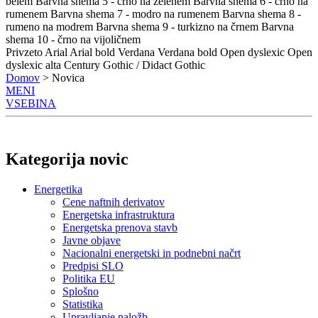
belem
Barvna shema 5 - črno na zelenem
Barvna shema 6 - črno na
rumenem
Barvna shema 7 - modro na rumenem
Barvna shema 8 -
rumeno na modrem
Barvna shema 9 - turkizno na črnem
Barvna
shema 10 - črno na vijoličnem
Privzeto
Arial
Arial bold
Verdana
Verdana bold
Open dyslexic
Open
dyslexic alta
Century Gothic / Didact Gothic
Domov
> Novica
MENI
VSEBINA
Kategorija novic
Energetika
Cene naftnih derivatov
Energetska infrastruktura
Energetska prenova stavb
Javne objave
Nacionalni energetski in podnebni načrt
Predpisi SLO
Politika EU
Splošno
Statistika
Upravljanje naložb