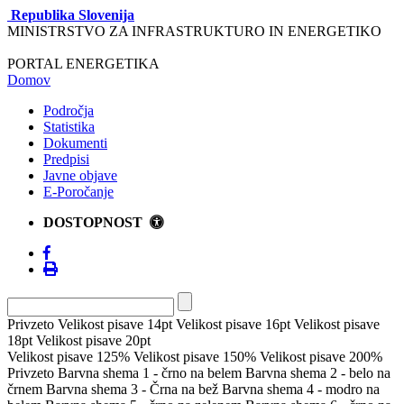
Republika Slovenija
MINISTRSTVO ZA INFRASTRUKTURO IN ENERGETIKO
PORTAL ENERGETIKA
Domov
Področja
Statistika
Dokumenti
Predpisi
Javne objave
E-Poročanje
DOSTOPNOST
Privzeto
Velikost pisave 14pt
Velikost pisave 16pt
Velikost pisave
18pt
Velikost pisave 20pt
Velikost pisave 125%
Velikost pisave 150%
Velikost pisave 200%
Privzeto
Barvna shema 1 - črno na belem
Barvna shema 2 - belo na
črnem
Barvna shema 3 - Črna na bež
Barvna shema 4 - modro na