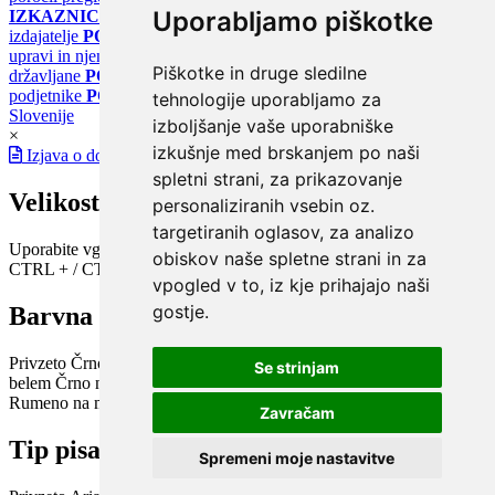
Uporabljamo piškotke
IZKAZNICE
Register energetskih izkaznic - za izdelovalce in
izdajatelje
PORTAL GOV.SI
Osrednje spletno mesto o državni
upravi in njenih storitvah
PORTAL eUPRAVA
Državni portal za
Piškotke in druge sledilne
državljane
PORTAL SPOT
Državni portal za podjetja in
podjetnike
PORTAL OPSI
Državni portal odprtih podatkov
tehnologije uporabljamo za
Slovenije
izboljšanje vaše uporabniške
×
izkušnje med brskanjem po naši
Izjava o dostopnosti
spletni strani, za prikazovanje
Velikost pisave
personaliziranih vsebin oz.
targetiranih oglasov, za analizo
Uporabite vgrajeno funkcijo brskalnika
obiskov naše spletne strani in za
CTRL + / CTRL -
vpogled v to, iz kje prihajajo naši
gostje.
Barvna shema
Privzeto
Črno na belem
Belo na črnem
Črno na bež
Modro na
Se strinjam
belem
Črno na zelenem
Črno na rumenem
Modro na rumenem
Rumeno na modrem
Turkizno na črnem
Črno na vijoličnem
Zavračam
Tip pisave
Spremeni moje nastavitve