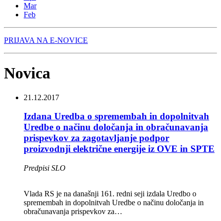
Mar
Feb
PRIJAVA NA E-NOVICE
Novica
21.12.2017
Izdana Uredba o spremembah in dopolnitvah
Uredbe o načinu določanja in obračunavanja
prispevkov za zagotavljanje podpor
proizvodnji električne energije iz OVE in SPTE
Predpisi SLO
Vlada RS je na današnji 161. redni seji izdala Uredbo o
spremembah in dopolnitvah Uredbe o načinu določanja in
obračunavanja prispevkov za…