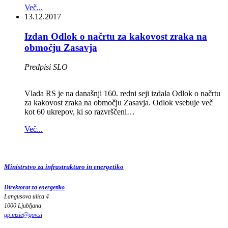
Več...
13.12.2017
Izdan Odlok o načrtu za kakovost zraka na
območju Zasavja
Predpisi SLO
Vlada RS je na današnji 160. redni seji izdala Odlok o načrtu
za kakovost zraka na območju Zasavja. Odlok vsebuje več
kot 60 ukrepov, ki so razvrščeni…
Več...
Ministrstvo za infrastrukturo in energetiko
Direktorat za energetiko
Langusova ulica 4
1000 Ljubljana
gp.mzie
@
gov
.
si