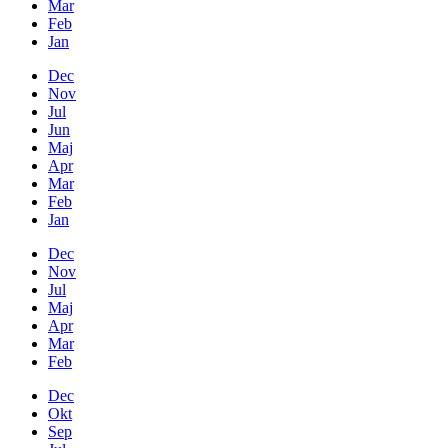
Mar
Feb
Jan
Dec
Nov
Jul
Jun
Maj
Apr
Mar
Feb
Jan
Dec
Nov
Jul
Maj
Apr
Mar
Feb
Dec
Okt
Sep