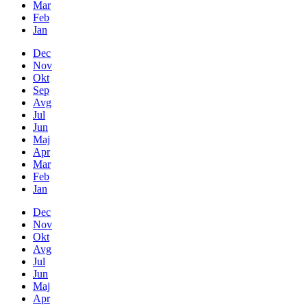
Mar
Feb
Jan
Dec
Nov
Okt
Sep
Avg
Jul
Jun
Maj
Apr
Mar
Feb
Jan
Dec
Nov
Okt
Avg
Jul
Jun
Maj
Apr