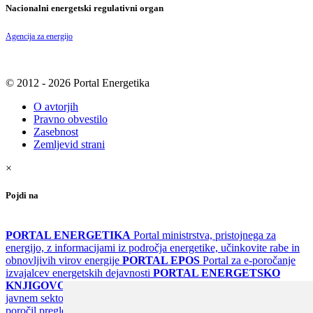
Nacionalni energetski regulativni organ
Agencija za energijo
© 2012 - 2026 Portal Energetika
O avtorjih
Pravno obvestilo
Zasebnost
Zemljevid strani
×
Pojdi na
PORTAL ENERGETIKA
Portal ministrstva, pristojnega za
energijo, z informacijami iz področja energetike, učinkovite rabe in
obnovljivih virov energije
PORTAL EPOS
Portal za e-poročanje
izvajalcev energetskih dejavnosti
PORTAL ENERGETSKO
KNJIGOVODSTVO
Portal za poročanje o upravljanju z energijo v
javnem sektorju
PORTAL KLIMATSKI SISTEMI
Register
poročil pregledov klimatskih sistemov
PORTAL ENERGETSKE