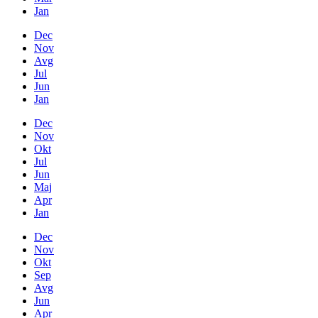
Jan
Dec
Nov
Avg
Jul
Jun
Jan
Dec
Nov
Okt
Jul
Jun
Maj
Apr
Jan
Dec
Nov
Okt
Sep
Avg
Jun
Apr