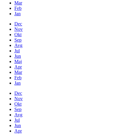
Mar
Feb
Jan
Dec
Nov
Okt
Sep
Avg
Jul
Jun
Maj
Apr
Mar
Feb
Jan
Dec
Nov
Okt
Sep
Avg
Jul
Jun
Apr