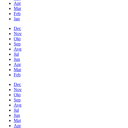
Apr
Mar
Feb
Jan
Dec
Nov
Okt
Sep
Avg
Jul
Jun
Apr
Mar
Feb
Dec
Nov
Okt
Sep
Avg
Jul
Jun
Maj
Apr