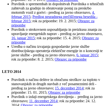
Pravilnik o spremembah in dopolnitvah Pravilnika o tehničnih
zahtevah za gradnjo in obratovanje postaj za preskrbo
motornih vozil z gorivi - predlog za javno obravnavo,
4.
februar 2015
;
Predlog neuradnega prečiščenega besedila -
februar 2015
; rok za pripombe: 19. 2. 2015;
Obrazec za
pripombe
Pravilnik o strokovnem usposabljanju in preizkusu znanja za
upravljanje energetskih naprav - predlog za javno obravnavo,
16. januar 2015
; rok za pripombe: 15. 4. 2015;
Obrazec za
pripombe
Uredba o načinu izvajanja gospodarske javne službe
distribucijskega operaterja električne energije in o koncesiji te
javne službe - predlog za javno obravnavo,
6. januar 2015
;
rok za pripombe: 8. 2. 2015;
Obrazec za pripombe
LETO 2014
Pravilnik o načinu delitve in obračunu stroškov za toploto v
stanovanjskih in drugih stavbah z več posameznimi deli -
predlog za javno obravnavo;
15. december 2014
; rok za
pripombe: 15. 01. 2015;
Obrazec za pripombe
Pravilnik o izdaji energetskega dovoljenja - predlog za javno
obravnavo;
11. december 2014
; rok za pripombe: 24. 12.
2014;
Obrazec za pripombe