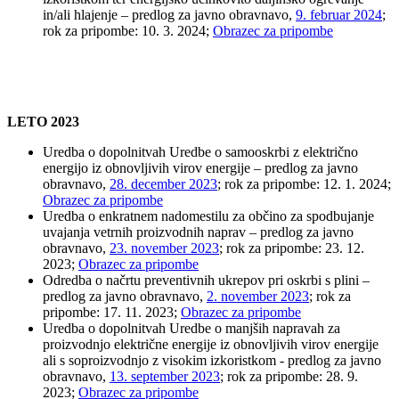
in/ali hlajenje – predlog za javno obravnavo,
9. februar 2024
;
rok za pripombe: 10. 3. 2024;
Obrazec za pripombe
LETO 2023
Uredba o dopolnitvah Uredbe o samooskrbi z električno
energijo iz obnovljivih virov energije – predlog za javno
obravnavo,
28. december 2023
; rok za pripombe: 12. 1. 2024;
Obrazec za pripombe
Uredba o enkratnem nadomestilu za občino za spodbujanje
uvajanja vetrnih proizvodnih naprav – predlog za javno
obravnavo,
23. november 2023
; rok za pripombe: 23. 12.
2023;
Obrazec za pripombe
Odredba o načrtu preventivnih ukrepov pri oskrbi s plini –
predlog za javno obravnavo,
2. november 2023
; rok za
pripombe: 17. 11. 2023;
Obrazec za pripombe
Uredba o dopolnitvah Uredbe o manjših napravah za
proizvodnjo električne energije iz obnovljivih virov energije
ali s soproizvodnjo z visokim izkoristkom - predlog za javno
obravnavo,
13. september 2023
; rok za pripombe: 28. 9.
2023;
Obrazec za pripombe