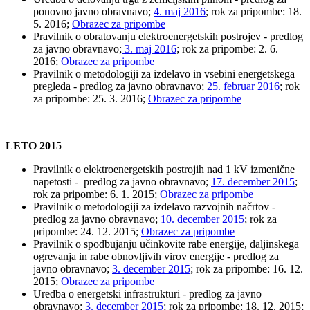
ponovno javno obravnavo;
4. maj 2016
; rok za pripombe: 18.
5. 2016;
Obrazec za pripombe
Pravilnik o obratovanju elektroenergetskih postrojev - predlog
za javno obravnavo;
3. maj 2016
; rok za pripombe: 2. 6.
2016;
Obrazec za pripombe
Pravilnik o metodologiji za izdelavo in vsebini energetskega
pregleda - predlog za javno obravnavo;
25. februar 2016
; rok
za pripombe: 25. 3. 2016;
Obrazec za pripombe
LETO 2015
Pravilnik o elektroenergetskih postrojih nad 1 kV izmenične
napetosti - predlog za javno obravnavo;
17. december 2015
;
rok za pripombe: 6. 1. 2015;
Obrazec za pripombe
Pravilnik o metodologiji za izdelavo razvojnih načrtov -
predlog za javno obravnavo;
10. december 2015
; rok za
pripombe: 24. 12. 2015;
Obrazec za pripombe
Pravilnik o spodbujanju učinkovite rabe energije, daljinskega
ogrevanja in rabe obnovljivih virov energije - predlog za
javno obravnavo;
3. december 2015
; rok za pripombe: 16. 12.
2015;
Obrazec za pripombe
Uredba o energetski infrastrukturi - predlog za javno
obravnavo;
3. december 2015
; rok za pripombe: 18. 12. 2015;