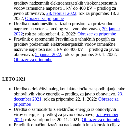
graditev nadzemnih elektroenergetskih visokonapetostnih
vodov izmenične napetosti 1 kV do 400 kV – predlog za
javno obravnavo,
28. februar 2022
; rok za pripombe: 18. 3.
2022;
Obrazec za pripombe
Uredba o nadomestilu za izrabo prostora za proizvodno
napravo na veter – predlog za javno obravnavo,
20. januar
2022
; rok za pripombe: 4. 2. 2022;
Obrazec za pripombe
Pravilnik o spremembi Pravilnika o tehničnih pogojih za
graditev podzemnih elektroenergetskih vodov izmenične
nazivne napetosti nad 1 kV do 400 kV – predlog za javno
obravnavo,
5. januar 2022
; rok za pripombe: 30. 1. 2022;
Obrazec za pripombe
LETO 2021
Uredba o določitvi nalog kontaktne točke za spodbujanje rabe
obnovljivih virov energije – predlog za javno obravnavo,
23.
december 2021
; rok za pripombe: 22. 1. 2022;
Obrazec za
pripombe
Uredba o samooskrbi z električno energijo iz obnovljivih
virov energije – predlog za javno obravnavo,
5. november
2021
; rok za pripombe: 20. 11. 2021;
Obrazec za pripombe
Pravilnik o načinu izračuna nacionalnih in sektorskih ciljev