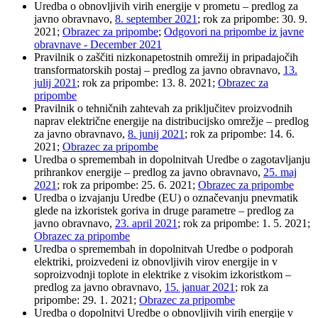
Uredba o obnovljivih virih energije v prometu – predlog za
javno obravnavo,
8. september 2021
; rok za pripombe: 30. 9.
2021;
Obrazec za pripombe
;
Odgovori na pripombe iz javne
obravnave - December 2021
Pravilnik o zaščiti nizkonapetostnih omrežij in pripadajočih
transformatorskih postaj – predlog za javno obravnavo,
13.
julij 2021
; rok za pripombe: 13. 8. 2021;
Obrazec za
pripombe
Pravilnik o tehničnih zahtevah za priključitev proizvodnih
naprav električne energije na distribucijsko omrežje – predlog
za javno obravnavo,
8. junij 2021
; rok za pripombe: 14. 6.
2021;
Obrazec za pripombe
Uredba o spremembah in dopolnitvah Uredbe o zagotavljanju
prihrankov energije – predlog za javno obravnavo,
25. maj
2021
; rok za pripombe: 25. 6. 2021;
Obrazec za pripombe
Uredba o izvajanju Uredbe (EU) o označevanju pnevmatik
glede na izkoristek goriva in druge parametre – predlog za
javno obravnavo,
23. april 2021
; rok za pripombe: 1. 5. 2021;
Obrazec za pripombe
Uredba o spremembah in dopolnitvah Uredbe o podporah
elektriki, proizvedeni iz obnovljivih virov energije in v
soproizvodnji toplote in elektrike z visokim izkoristkom –
predlog za javno obravnavo,
15. januar 2021
; rok za
pripombe: 29. 1. 2021;
Obrazec za pripombe
Uredba o dopolnitvi Uredbe o obnovljivih virih energije v