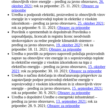
obnovljivih virov energije – predlog za javno obravnavo,
26.
oktober 2021
; rok za pripombe: 25. 11. 2021;
Obrazec za
pripombe
Uredba o podporah elektriki, proizvedeni iz obnovljivih virov
energije in v soproizvodnji toplote in elektrike z visokim
izkoristkom – predlog za javno obravnavo,
25. oktober 2021
;
rok za pripombe: 9. 11. 2021;
Obrazec za pripombe
Pravilnik o spremembah in dopolnitvah Pravilnika o
usposabljanju, licencah in registru licenc neodvisnih
strokovnjakov za redne preglede klimatskih sistemov –
predlog za javno obravnavo,
19. oktober 202
1; rok za
pripombe: 18. 11. 2021;
Obrazec za pripombe
Uredba o pravilih za pripravo napovedi položaja proizvodnih
naprav na obnovljive vire energije in s soproizvodnjo toplote
in električne energije z visokim izkoristkom na trgu z
električno energijo – predlog za javno obravnavo,
15. oktober
2021;
rok za pripombe: 30. 10. 2021;
Obrazec za pripombe
Uredba o načinu določanja in obračunavanja prispevkov za
zagotavljanje podpor proizvodnji električne energije v
soproizvodnji z visokim izkoristkom in iz obnovljivih virov
energije – predlog za javno obravnavo,
15. september 2021
;
rok za pripombe: 30. 9. 2021;
Obrazec za pripombe
Uredba o dopolnitvi Uredbe o energetski infrastrukturi –
predlog za javno obravnavo,
13. september 2021
; rok za
pripombe: 28. 9. 2021;
Obrazec za pripombe