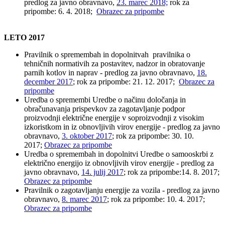
predlog za javno obravnavo,
23. marec 2018;
rok za
pripombe: 6. 4. 2018;
Obrazec za pripombe
LETO 2017
Pravilnik o spremembah in dopolnitvah pravilnika o
tehničnih normativih za postavitev, nadzor in obratovanje
parnih kotlov in naprav - predlog za javno obravnavo,
18.
december 2017
; rok za pripombe: 21. 12. 2017;
Obrazec za
pripombe
Uredba o spremembi Uredbe o načinu določanja in
obračunavanja prispevkov za zagotavljanje podpor
proizvodnji električne energije v soproizvodnji z visokim
izkoristkom in iz obnovljivih virov energije - predlog za javno
obravnavo,
3. oktober 2017
; rok za pripombe: 30. 10.
2017;
Obrazec za pripombe
Uredba o spremembah in dopolnitvi Uredbe o samooskrbi z
električno energijo iz obnovljivih virov energije - predlog za
javno obravnavo,
14. julij 2017
; rok za pripombe:14. 8. 2017;
Obrazec za pripombe
Pravilnik o zagotavljanju energije za vozila - predlog za javno
obravnavo,
8. marec 2017
; rok za pripombe: 10. 4. 2017;
Obrazec za pripombe