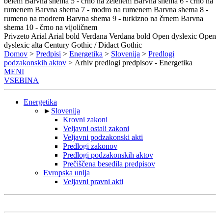
belem
Barvna shema 5 - črno na zelenem
Barvna shema 6 - črno na
rumenem
Barvna shema 7 - modro na rumenem
Barvna shema 8 -
rumeno na modrem
Barvna shema 9 - turkizno na črnem
Barvna
shema 10 - črno na vijoličnem
Privzeto
Arial
Arial bold
Verdana
Verdana bold
Open dyslexic
Open
dyslexic alta
Century Gothic / Didact Gothic
Domov
>
Predpisi
>
Energetika
>
Slovenija
>
Predlogi
podzakonskih aktov
> Arhiv predlogi predpisov - Energetika
MENI
VSEBINA
Energetika
►
Slovenija
Krovni zakoni
Veljavni ostali zakoni
Veljavni podzakonski akti
Predlogi zakonov
Predlogi podzakonskih aktov
Prečiščena besedila predpisov
Evropska unija
Veljavni pravni akti