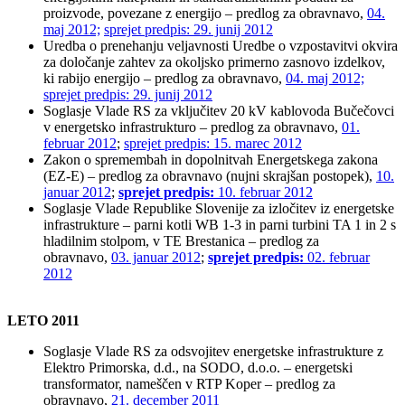
proizvode, povezane z energijo – predlog za obravnavo,
04.
maj 2012;
sprejet predpis: 29. junij 2012
Uredba o prenehanju veljavnosti Uredbe o vzpostavitvi okvira
za določanje zahtev za okoljsko primerno zasnovo izdelkov,
ki rabijo energijo – predlog za obravnavo,
04. maj 2012;
sprejet predpis: 29. junij 2012
Soglasje Vlade RS za vključitev 20 kV kablovoda Bučečovci
v energetsko infrastrukturo – predlog za obravnavo,
01.
februar 2012
;
sprejet predpis: 15. marec 2012
Zakon o spremembah in dopolnitvah Energetskega zakona
(EZ-E) – predlog za obravnavo (nujni skrajšan postopek),
10.
januar 2012
;
sprejet predpis:
10. februar 2012
Soglasje Vlade Republike Slovenije za izločitev iz energetske
infrastrukture – parni kotli WB 1-3 in parni turbini TA 1 in 2 s
hladilnim stolpom, v TE Brestanica – predlog za
obravnavo,
03. januar 2012
;
sprejet predpis:
02. februar
2012
LETO 2011
Soglasje Vlade RS za odsvojitev energetske infrastrukture z
Elektro Primorska, d.d., na SODO, d.o.o. – energetski
transformator, nameščen v RTP Koper – predlog za
obravnavo,
21. december 2011