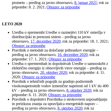
prometu – predlog za javno obravnavo,
8. januar 2021
; rok za
pripombe: 8. 2. 2021;
Obrazec za pripombe
LETO 2020
Uredba o spremembi Uredbe o razmejitvi 110 kV omrežja v
distribucijski in prenosni sistem – predlog za javno
obravnavo,
17. december 2020
; rok za pripombe: 18. 1. 2021;
Obrazec za pripombe
Pravilnik o metodah za določanje prihrankov energije –
predlog za javno obravnavo,
16. december 2020
; rok za
pripombe: 17. 1. 2021;
Obrazec za pripombe
Uredba o spremembah in dopolnitvah Uredbe o samooskrbi z
električno energijo iz obnovljivih virov energije – predlog za
javno obravnavo,
20. oktober 2020
; rok za pripombe: 4. 11.
2020;
Obrazec za pripombe
Pravilnik o tehničnih pogojih za gradnjo podzemnih
visokonapetostnih vodov izmenične napetosti od 1 kV do 400
kV – predlog za javno obravnavo,
8. oktober 2020
; rok za
pripombe: 6. 11. 2020;
Obrazec za pripombe
Pravilnik o dopolnitvi Pravilnika o strokovnem usposabljanju
in preizkusu znanja za upravljalca energetskih naprav –
predlog za javno obravnavo,
8. oktober 2020
; rok za