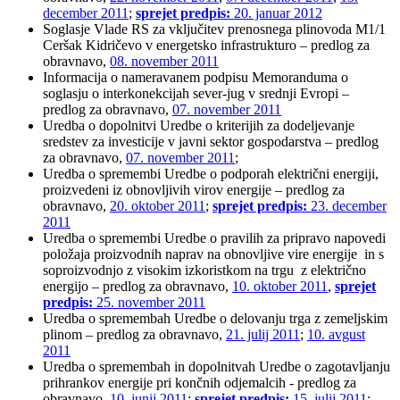
december 2011
;
sprejet predpis:
20. januar 2012
Soglasje Vlade RS za vključitev prenosnega plinovoda M1/1
Ceršak Kidričevo v energetsko infrastrukturo – predlog za
obravnavo,
08. november 2011
Informacija o nameravanem podpisu Memoranduma o
soglasju o interkonekcijah sever-jug v srednji Evropi –
predlog za obravnavo,
07. november 2011
Uredba o dopolnitvi Uredbe o kriterijih za dodeljevanje
sredstev za investicije v javni sektor gospodarstva – predlog
za obravnavo,
07. november 2011
;
Uredba o spremembi Uredbe o podporah električni energiji,
proizvedeni iz obnovljivih virov energije – predlog za
obravnavo,
20. oktober 2011
;
sprejet predpis:
23. december
2011
Uredba o spremembi Uredbe o pravilih za pripravo napovedi
položaja proizvodnih naprav na obnovljive vire energije in s
soproizvodnjo z visokim izkoristkom na trgu z električno
energijo – predlog za obravnavo,
10. oktober 2011
,
sprejet
predpis:
25. november 2011
Uredba o spremembah Uredbe o delovanju trga z zemeljskim
plinom – predlog za obravnavo,
21. julij 2011
;
10. avgust
2011
Uredba o spremembah in dopolnitvah Uredbe o zagotavljanju
prihrankov energije pri končnih odjemalcih - predlog za
obravnavo,
10. junij 2011
;
sprejet predpis:
15. julij 2011
;