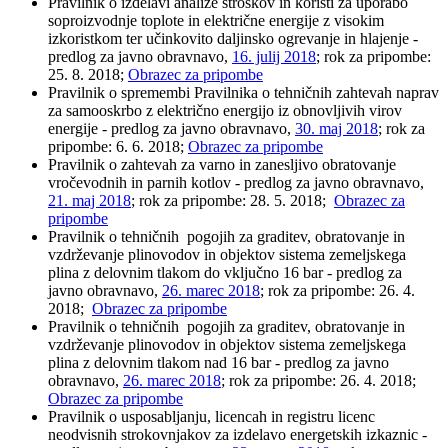
Pravilnik o izdelavi analize stroškov in koristi za uporabo
soproizvodnje toplote in električne energije z visokim
izkoristkom ter učinkovito daljinsko ogrevanje in hlajenje -
predlog za javno obravnavo,
16. julij 2018
; rok za pripombe:
25. 8. 2018;
Obrazec za pripombe
Pravilnik o spremembi Pravilnika o tehničnih zahtevah naprav
za samooskrbo z električno energijo iz obnovljivih virov
energije - predlog za javno obravnavo,
30. maj 2018
; rok za
pripombe: 6. 6. 2018;
Obrazec za pripombe
Pravilnik o zahtevah za varno in zanesljivo obratovanje
vročevodnih in parnih kotlov - predlog za javno obravnavo,
21. maj 2018
; rok za pripombe: 28. 5. 2018;
Obrazec za
pripombe
Pravilnik o tehničnih pogojih za graditev, obratovanje in
vzdrževanje plinovodov in objektov sistema zemeljskega
plina z delovnim tlakom do vključno 16 bar - predlog za
javno obravnavo,
26. marec 2018
; rok za pripombe: 26. 4.
2018;
Obrazec za pripombe
Pravilnik o tehničnih pogojih za graditev, obratovanje in
vzdrževanje plinovodov in objektov sistema zemeljskega
plina z delovnim tlakom nad 16 bar - predlog za javno
obravnavo,
26. marec 2018
; rok za pripombe: 26. 4. 2018;
Obrazec za pripombe
Pravilnik o usposabljanju, licencah in registru licenc
neodvisnih strokovnjakov za izdelavo energetskih izkaznic -