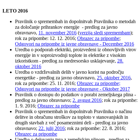
LETO 2016
Pravilnik o spremembah in dopolnitvah Pravilnika o metodah
za določanje prihrankov energije - predlog za javno
obravnavo,
11. november 2016
(
verzija sledi spremembam
);
rok za pripombe: 12. 12. 2016;
Obrazec za pripombe
;
Odgovori na pripombe iz javne obravnave - December 2016
Uredba o podporah elektriki, proizvedeni iz obnovljivih virov
energije in v soproizvodnji toplote in elektrike z visokim
izkoristkom - predlog za medresorsko usklajevanje,
28.
oktober 2016
Uredba o vzdrževalnih delih v javno korist na področju
energetike - predlog za javno obravnavo,
25. oktober 2016
,
rok za pripombe: 25. 11. 2016;
Obrazec za pripombe;
Odgovori na pripombe iz javne obravnave - Oktober 2017
Pravilnik o dostopu do podatkov o porabi zemeljskega plina -
predlog za javno obravnavo;
2. avgust 2016
; rok za pripombe:
1. 9. 2016;
Obrazec za pripombe
Pravilnik o spremembah in dopolnitvah Pravilnika o načinu
delitve in obračunu stroškov za toploto v stanovanjskih in
drugih stavbah z več posameznimi deli - predlog za javno
obravnavo;
22. julij 2016
; rok za pripombe: 22. 8. 2016;
Obrazec za pripombe
Uredba o delovanju trga z zemeljskim plinom - predlog za