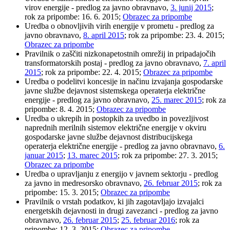
virov energije - predlog za javno obravnavo,
3. junij 2015
;
rok za pripombe: 16. 6. 2015;
Obrazec za pripombe
Uredba o obnovljivih virih energije v prometu - predlog za
javno obravnavo,
8. april 2015
; rok za pripombe: 23. 4. 2015;
Obrazec za pripombe
Pravilnik o zaščiti nizkonapetostnih omrežij in pripadajočih
transformatorskih postaj - predlog za javno obravnavo,
7. april
2015
; rok za pripombe: 22. 4. 2015;
Obrazec za pripombe
Uredba o podelitvi koncesije in načinu izvajanja gospodarske
javne službe dejavnost sistemskega operaterja električne
energije - predlog za javno obravnavo,
25. marec 2015
; rok za
pripombe: 8. 4. 2015;
Obrazec za pripombe
Uredba o ukrepih in postopkih za uvedbo in povezljivost
naprednih merilnih sistemov električne energije v okviru
gospodarske javne službe dejavnost distribucijskega
operaterja električne energije - predlog za javno obravnavo,
6.
januar 2015
;
13. marec 2015
; rok za pripombe: 27. 3. 2015;
Obrazec za pripombe
Uredba o upravljanju z energijo v javnem sektorju - predlog
za javno in medresorsko obravnavo,
26. februar 2015
; rok za
pripombe: 15. 3. 2015;
Obrazec za pripombe
Pravilnik o vrstah podatkov, ki jih zagotavljajo izvajalci
energetskih dejavnosti in drugi zavezanci - predlog za javno
obravnavo,
26. februar 2015
;
25. februar 2016
; rok za
pripombe: 12. 3. 2015;
Obrazec za pripombe