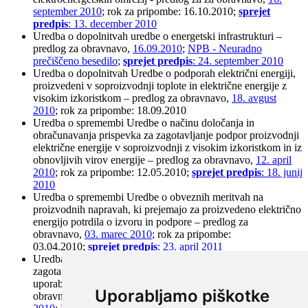
september 2010
; rok za pripombe: 16.10.2010;
sprejet
predpis
: 13. december 2010
Uredba o dopolnitvah uredbe o energetski infrastrukturi –
predlog za obravnavo,
16.09.2010
;
NPB - Neuradno
prečiščeno besedilo
;
sprejet predpis
: 24. september 2010
Uredba o dopolnitvah Uredbe o podporah električni energiji,
proizvedeni v soproizvodnji toplote in električne energije z
visokim izkoristkom – predlog za obravnavo,
18. avgust
2010
; rok za pripombe: 18.09.2010
Uredba o spremembi Uredbe o načinu določanja in
obračunavanja prispevka za zagotavljanje podpor proizvodnji
električne energije v soproizvodnji z visokim izkoristkom in iz
obnovljivih virov energije – predlog za obravnavo,
12. april
2010
; rok za pripombe: 12.05.2010;
sprejet predpis
: 18. junij
2010
Uredba o spremembi Uredbe o obveznih meritvah na
proizvodnih napravah, ki prejemajo za proizvedeno električno
energijo potrdila o izvoru in podpore – predlog za
obravnavo,
03. marec 2010
; rok za pripombe:
03.04.2010;
sprejet predpis
: 23. april 2011
Uredba o spremembi Uredbe o izvedbi javnega razpisa za
zagotavljanje zanesljive oskrbe z električno energijo z
uporabo domačih virov primarne energije – predlog za
Uporabljamo piškotke
obravnavo,
15. februar 2010
;
sprejet predpis
: 05. marec