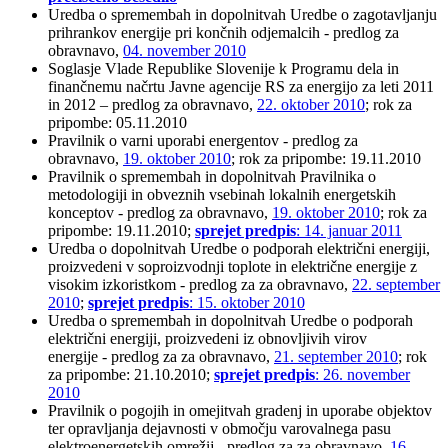
Uredba o spremembah in dopolnitvah Uredbe o zagotavljanju
prihrankov energije pri končnih odjemalcih - predlog za
obravnavo,
04. november 2010
Soglasje Vlade Republike Slovenije k Programu dela in
finančnemu načrtu Javne agencije RS za energijo za leti 2011
in 2012 – predlog za obravnavo,
22. oktober 2010
; rok za
pripombe: 05.11.2010
Pravilnik o varni uporabi energentov - predlog za
obravnavo,
19. oktober 2010
; rok za pripombe: 19.11.2010
Pravilnik o spremembah in dopolnitvah Pravilnika o
metodologiji in obveznih vsebinah lokalnih energetskih
konceptov - predlog za obravnavo,
19. oktober 2010
; rok za
pripombe: 19.11.2010;
sprejet predpis
: 14. januar 2011
Uredba o dopolnitvah Uredbe o podporah električni energiji,
proizvedeni v soproizvodnji toplote in električne energije z
visokim izkoristkom - predlog za za obravnavo,
22. september
2010
;
sprejet predpis
: 15. oktober 2010
Uredba o spremembah in dopolnitvah Uredbe o podporah
električni energiji, proizvedeni iz obnovljivih virov
energije - predlog za za obravnavo,
21. september 2010
; rok
za pripombe: 21.10.2010;
sprejet predpis
: 26. november
2010
Pravilnik o pogojih in omejitvah gradenj in uporabe objektov
ter opravljanja dejavnosti v območju varovalnega pasu
elektroenergetskih omrežij - predlog za za obravnavo,
16.