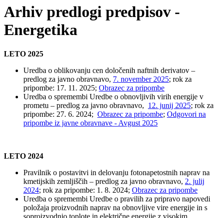
Arhiv predlogi predpisov -
Energetika
LETO 2025
Uredba o oblikovanju cen določenih naftnih derivatov –
predlog za javno obravnavo,
7. november 2025
; rok za
pripombe: 17. 11. 2025;
Obrazec za pripombe
Uredba o spremembi Uredbe o obnovljivih virih energije v
prometu – predlog za javno obravnavo,
12. junij 2025
; rok za
pripombe: 27. 6. 2024;
Obrazec za pripombe
;
Odgovori na
pripombe iz javne obravnave - Avgust 2025
LETO 2024
Pravilnik o postavitvi in delovanju fotonapetostnih naprav na
kmetijskih zemljiščih – predlog za javno obravnavo,
2. julij
2024
; rok za pripombe: 1. 8. 2024;
Obrazec za pripombe
Uredba o spremembi Uredbe o pravilih za pripravo napovedi
položaja proizvodnih naprav na obnovljive vire energije in s
soproizvodnjo toplote in električne energije z visokim