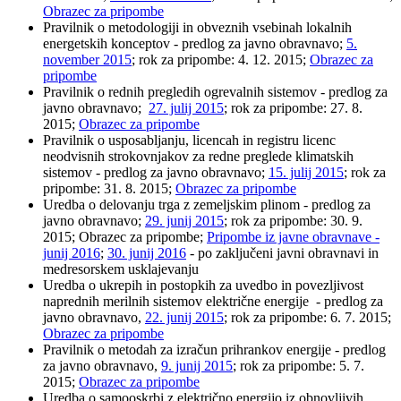
Obrazec za pripombe
Pravilnik o metodologiji in obveznih vsebinah lokalnih
energetskih konceptov - predlog za javno obravnavo;
5.
november 2015
; rok za pripombe: 4. 12. 2015;
Obrazec za
pripombe
Pravilnik o rednih pregledih ogrevalnih sistemov - predlog za
javno obravnavo;
27. julij 2015
; rok za pripombe: 27. 8.
2015;
Obrazec za pripombe
Pravilnik o usposabljanju, licencah in registru licenc
neodvisnih strokovnjakov za redne preglede klimatskih
sistemov - predlog za javno obravnavo;
15. julij 2015
; rok za
pripombe: 31. 8. 2015;
Obrazec za pripombe
Uredba o delovanju trga z zemeljskim plinom - predlog za
javno obravnavo;
29. junij 2015
; rok za pripombe: 30. 9.
2015; Obrazec za pripombe;
Pripombe iz javne obravnave -
junij 2016
;
30. junij 2016
- po zaključeni javni obravnavi in
medresorskem usklajevanju
Uredba o ukrepih in postopkih za uvedbo in povezljivost
naprednih merilnih sistemov električne energije - predlog za
javno obravnavo,
22. junij 2015
; rok za pripombe: 6. 7. 2015;
Obrazec za pripombe
Pravilnik o metodah za izračun prihrankov energije - predlog
za javno obravnavo,
9. junij 2015
; rok za pripombe: 5. 7.
2015;
Obrazec za pripombe
Uredba o samooskrbi z električno energijo iz obnovljivih