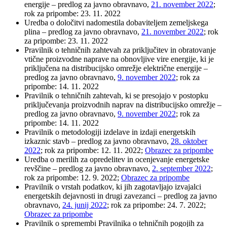
energije – predlog za javno obravnavo,
21. november 2022
;
rok za pripombe: 23. 11. 2022
Uredba o določitvi nadomestila dobaviteljem zemeljskega
plina – predlog za javno obravnavo,
21. november 2022
; rok
za pripombe: 23. 11. 2022
Pravilnik o tehničnih zahtevah za priključitev in obratovanje
vtične proizvodne naprave na obnovljive vire energije, ki je
priključena na distribucijsko omrežje električne energije –
predlog za javno obravnavo,
9. november 2022
; rok za
pripombe: 14. 11. 2022
Pravilnik o tehničnih zahtevah, ki se presojajo v postopku
priključevanja proizvodnih naprav na distribucijsko omrežje –
predlog za javno obravnavo,
9. november 2022
; rok za
pripombe: 14. 11. 2022
Pravilnik o metodologiji izdelave in izdaji energetskih
izkaznic stavb – predlog za javno obravnavo,
28. oktober
2022
; rok za pripombe: 12. 11. 2022;
Obrazec za pripombe
Uredba o merilih za opredelitev in ocenjevanje energetske
revščine – predlog za javno obravnavo,
2. september 2022
;
rok za pripombe: 12. 9. 2022;
Obrazec za pripombe
Pravilnik o vrstah podatkov, ki jih zagotavljajo izvajalci
energetskih dejavnosti in drugi zavezanci – predlog za javno
obravnavo,
24. junij 2022
; rok za pripombe: 24. 7. 2022;
Obrazec za pripombe
Pravilnik o spremembi Pravilnika o tehničnih pogojih za