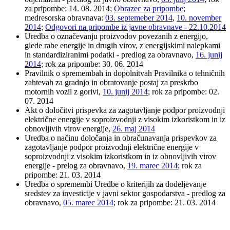
za pripombe: 14. 08. 2014;
Obrazec za pripombe;
medresorska obravnava:
03. septemeber 2014
,
10. november
2014
;
Odgovori na pripombe iz javne obravnave - 22.10.2014
Uredba o označevanju proizvodov povezanih z energijo,
glede rabe energije in drugih virov, z energijskimi nalepkami
in standardiziranimi podatki - predlog za obravnavo,
16. junij
2014
; rok za pripombe: 30. 06. 2014
Pravilnik o spremembah in dopolnitvah Pravilnika o tehničnih
zahtevah za gradnjo in obratovanje postaj za preskrbo
motornih vozil z gorivi,
10. junij 2014
; rok za pripombe: 02.
07. 2014
Akt o določitvi prispevka za zagotavljanje podpor proizvodnji
električne energije v soproizvodnji z visokim izkoristkom in iz
obnovljivih virov energije,
26. maj 2014
Uredba o načinu določanja in obračunavanja prispevkov za
zagotavljanje podpor proizvodnji električne energije v
soproizvodnji z visokim izkoristkom in iz obnovljivih virov
energije - prelog za obravnavo,
19. marec 2014
; rok za
pripombe: 21. 03. 2014
Uredba o spremembi Uredbe o kriterijih za dodeljevanje
sredstev za investicije v javni sektor gospodarstva - predlog za
obravnavo,
05. marec 2014
; rok za pripombe: 21. 03. 2014