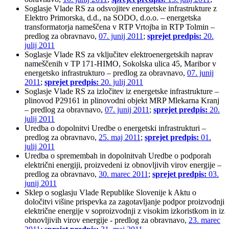
Soglasje Vlade RS za odsvojitev energetske infrastrukture z
Elektro Primorska, d.d., na SODO, d.o.o. – energetska
transformatorja nameščena v RTP Vrtojba in RTP Tolmin –
predlog za obravnavo,
07. junij 2011
;
sprejet predpis:
20.
julij 2011
Soglasje Vlade RS za vključitev elektroenergetskih naprav
nameščenih v TP 171-HIMO, Sokolska ulica 45, Maribor v
energetsko infrastrukturo – predlog za obravnavo,
07. junij
2011
;
sprejet predpis:
20. julij 2011
Soglasje Vlade RS za izločitev iz energetske infrastrukture –
plinovod P29161 in plinovodni objekt MRP Mlekarna Kranj
– predlog za obravnavo,
07. junij 2011
;
sprejet predpis:
20.
julij 2011
Uredba o dopolnitvi Uredbe o energetski infrastrukturi –
predlog za obravnavo,
25. maj 2011
;
sprejet predpis:
01.
julij 2011
Uredba o spremembah in dopolnitvah Uredbe o podporah
električni energiji, proizvedeni iz obnovljivih virov energije –
predlog za obravnavo,
30. marec 2011
;
sprejet predpis:
03.
junij 2011
Sklep o soglasju Vlade Republike Slovenije k Aktu o
določitvi višine prispevka za zagotavljanje podpor proizvodnji
električne energije v soproizvodnji z visokim izkoristkom in iz
obnovljivih virov energije - predlog za obravnavo,
23. marec