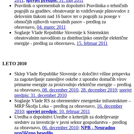
2011
;
sprejet predpis:
31. maj 2011
Pravilnik o spremembah in dopolnitvi Pravilnika o tehničnih
pogojih za graditev, obratovanje in vzdrževanje plinovodov z
delovnim tlakom nad 16 barov ter o pogojih za posege v
območjih njihovih varovalnih pasov - predlog za
obravnavo,
04. marec 2011
Soglasje Vlade Republike Slovenije k Sistemskim
obratovalnim navodilom za distribucijsko omrežje električne
energije - predlog za obravnavo,
15. februar 2011
LETO 2010
Sklep Vlade Republike Slovenije o določitvi višine prispevka
za zagotavljanje zanesljive oskrbe z uporabo domačih virov
primarne energije za proizvodnjo električne energije – predlog
za obravnavo,
08. december 2010
,
28. december 2010
;
sprejet
predpis: 31. december 2010
Soglasje Vlade RS za obremenitev energetske infrastrukture –
MRP Škofja Loka – predlog za obravnavo,
16. december
2010
;
sprejet predpis
: 10. februar 2011
Uredba o dopolnitvi Uredbe o kriterijih za dodeljevanje
sredstev za investicije v javni sektor gospodarstva – predlog
za obravnavo,
06. december 2010
;
NPB - Neuradno
prečiščeno besedilo