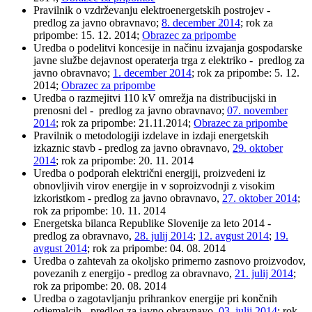
Pravilnik o vzdrževanju elektroenergetskih postrojev -
predlog za javno obravnavo;
8. december 2014
; rok za
pripombe: 15. 12. 2014;
Obrazec za pripombe
Uredba o podelitvi koncesije in načinu izvajanja gospodarske
javne službe dejavnost operaterja trga z elektriko - predlog za
javno obravnavo;
1. december 2014
; rok za pripombe: 5. 12.
2014;
Obrazec za pripombe
Uredba o razmejitvi 110 kV omrežja na distribucijski in
prenosni del - predlog za javno obravnavo;
07. november
2014
; rok za pripombe: 21.11.2014;
Obrazec za pripombe
Pravilnik o metodologiji izdelave in izdaji energetskih
izkaznic stavb - predlog za javno obravnavo,
29. oktober
2014
; rok za pripombe: 20. 11. 2014
Uredba o podporah električni energiji, proizvedeni iz
obnovljivih virov energije in v soproizvodnji z visokim
izkoristkom - predlog za javno obravnavo,
27. oktober 2014
;
rok za pripombe: 10. 11. 2014
Energetska bilanca Republike Slovenije za leto 2014 -
predlog za obravnavo,
28. julij 2014
;
12. avgust 2014
;
19.
avgust 2014
; rok za pripombe: 04. 08. 2014
Uredba o zahtevah za okoljsko primerno zasnovo proizvodov,
povezanih z energijo - predlog za obravnavo,
21. julij 2014
;
rok za pripombe: 20. 08. 2014
Uredba o zagotavljanju prihrankov energije pri končnih
odjemalcih - predlog za javno obravnavo,
03. julij 2014
; rok