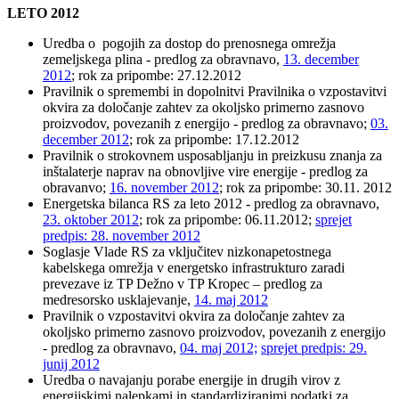
LETO 2012
Uredba o pogojih za dostop do prenosnega omrežja
zemeljskega plina - predlog za obravnavo,
13. december
2012
; rok za pripombe: 27.12.2012
Pravilnik o spremembi in dopolnitvi Pravilnika o vzpostavitvi
okvira za določanje zahtev za okoljsko primerno zasnovo
proizvodov, povezanih z energijo - predlog za obravnavo;
03.
december 2012
; rok za pripombe: 17.12.2012
Pravilnik o strokovnem usposabljanju in preizkusu znanja za
inštalaterje naprav na obnovljive vire energije - predlog za
obravanvo;
16. november 2012
; rok za pripombe: 30.11. 2012
Energetska bilanca RS za leto 2012 - predlog za obravnavo,
23. oktober 2012
; rok za pripombe: 06.11.2012;
sprejet
predpis: 28. november 2012
Soglasje Vlade RS za vključitev nizkonapetostnega
kabelskega omrežja v energetsko infrastrukturo zaradi
prevezave iz TP Dežno v TP Kropec – predlog za
medresorsko usklajevanje,
14. maj 2012
Pravilnik o vzpostavitvi okvira za določanje zahtev za
okoljsko primerno zasnovo proizvodov, povezanih z energijo
- predlog za obravnavo,
04. maj 2012;
sprejet predpis: 29.
junij 2012
Uredba o navajanju porabe energije in drugih virov z
energijskimi nalepkami in standardiziranimi podatki za