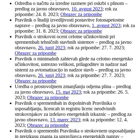
Odredba o načrtu za izredne razmere pri oskrbi s plinom –
predlog za javno obravnavo,
10. avgust 2023
; rok za
pripombe: 24. 8. 2023;
Obrazec za pripombe
Pravilnik o študiji izvedljivosti postavitve fotonapetostne
naprave – predlog za javno obravnavo,
1. avgust 2023
; rok za
pripombe: 31. 8. 2023;
Obrazec za pripombe
Pravilnik o strokovni oceni celotne učinkovitosti pri
spremembah tehničnih stavbnih sistemov – predlog za javno
obravnavo,
26. junij 2023
; rok za pripombe: 27. 7. 2023;
Obrazec za pripombe
Pravilnik o minimalnih zahtevah glede na celotno energetsko
učinkovitost, ustrezno velikost, prilagoditev in nadzor nad
sistemi za avtomatizacijo in nadzor stavb – predlog za javno
obravnavo,
26. junij 2023
; rok za pripombe: 27. 7. 2023;
Obrazec za pripombe
Uredba o prostovoljnem zmanjšanju odjema plina – predlog
za javno obravnavo,
15. maj 2023
; rok za pripombe: 26. 5.
2023;
Obrazec za pripombe
Pravilnik o spremembah in dopolnitvah Pravilnika o
usposabljanju, licencah in registru licenc neodvisnih
strokovnjakov za izdelavo energetskih izkaznic – predlog za
javno obravnavo,
13. marec 2023
; rok za pripombe: 12. 4.
2023;
Obrazec za pripombe
Pravilnik o spremembi Pravilnika o strokovnem usposabljanju
in preizkusu znanja za upravljavca energetskih naprav –