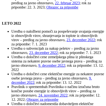
predlog za javno obravnavo,
22. februar 2023
; rok za
pripombe: 22. 3. 2023;
Obrazec za pripombe
LETO 2022
Uredba o naložbeni pomoči za pospeševanje uvajanja energije
iz obnovljivih virov, shranjevanja in toplote iz obnovljivih
virov – predlog za javno obravnavo,
23. december 2022
; rok
za pripombe: 7. 1. 2023
Uredba o subvencijah za nakup peletov – predlog za javno
obravnavo,
23. december 2022
; rok za pripombe: 7. 1. 2023
Uredba o določitvi cene zemeljskega plina iz plinskega
sistema za nekatere pravne osebe javnega prava – predlog za
javno obravnavo,
9. december 2022
; rok za pripombe: 13. 12.
2022
Uredba o določitvi cene električne energije za nekatere pravne
osebe javnega prava – predlog za javno obravnavo,
9.
december 2022
; rok za pripombe: 13. 12. 2022
Pravilnik o spremembah Pravilnika o načinu izračuna bruto
končne porabe energije iz obnovljivih virov – predlog za
javno obravnavo,
24. november 2022
; rok za pripombe: 12.
12. 2022;
Obrazec za pripombe
Uredba o določitvi nadomestila dobaviteljem električne