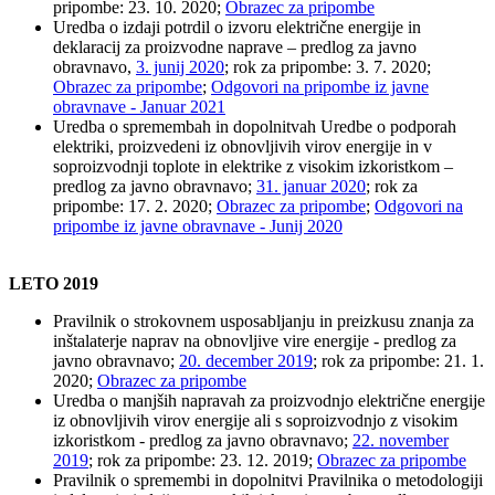
pripombe: 23. 10. 2020;
Obrazec za pripombe
Uredba o izdaji potrdil o izvoru električne energije in
deklaracij za proizvodne naprave – predlog za javno
obravnavo,
3. junij 2020
; rok za pripombe: 3. 7. 2020;
Obrazec za pripombe
;
Odgovori na pripombe iz javne
obravnave - Januar 2021
Uredba o spremembah in dopolnitvah Uredbe o podporah
elektriki, proizvedeni iz obnovljivih virov energije in v
soproizvodnji toplote in elektrike z visokim izkoristkom –
predlog za javno obravnavo;
31. januar 2020
; rok za
pripombe: 17. 2. 2020;
Obrazec za pripombe
;
Odgovori na
pripombe iz javne obravnave - Junij 2020
LETO 2019
Pravilnik o strokovnem usposabljanju in preizkusu znanja za
inštalaterje naprav na obnovljive vire energije - predlog za
javno obravnavo;
20. december 2019
; rok za pripombe: 21. 1.
2020;
Obrazec za pripombe
Uredba o manjših napravah za proizvodnjo električne energije
iz obnovljivih virov energije ali s soproizvodnjo z visokim
izkoristkom - predlog za javno obravnavo;
22. november
2019
; rok za pripombe: 23. 12. 2019;
Obrazec za pripombe
Pravilnik o spremembi in dopolnitvi Pravilnika o metodologiji