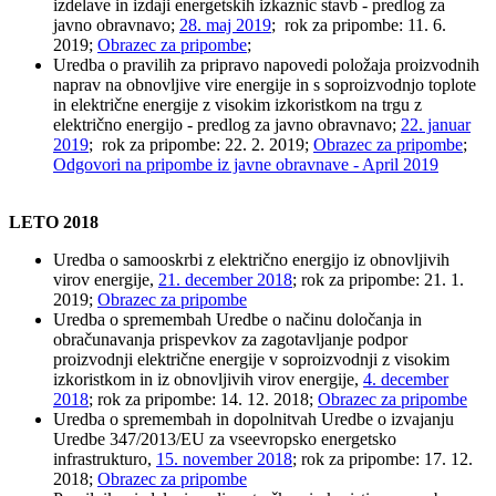
izdelave in izdaji energetskih izkaznic stavb - predlog za
javno obravnavo;
28. maj 2019
; rok za pripombe: 11. 6.
2019;
Obrazec za pripombe
;
Uredba o pravilih za pripravo napovedi položaja proizvodnih
naprav na obnovljive vire energije in s soproizvodnjo toplote
in električne energije z visokim izkoristkom na trgu z
električno energijo - predlog za javno obravnavo;
22. januar
2019
; rok za pripombe: 22. 2. 2019;
Obrazec za pripombe
;
Odgovori na pripombe iz javne obravnave - April 2019
LETO 2018
Uredba o samooskrbi z električno energijo iz obnovljivih
virov energije,
21. december 2018
; rok za pripombe: 21. 1.
2019;
Obrazec za pripombe
Uredba o spremembah Uredbe o načinu določanja in
obračunavanja prispevkov za zagotavljanje podpor
proizvodnji električne energije v soproizvodnji z visokim
izkoristkom in iz obnovljivih virov energije,
4. december
2018
; rok za pripombe: 14. 12. 2018;
Obrazec za pripombe
Uredba o spremembah in dopolnitvah Uredbe o izvajanju
Uredbe 347/2013/EU za vseevropsko energetsko
infrastrukturo,
15. november 2018
; rok za pripombe: 17. 12.
2018;
Obrazec za pripombe