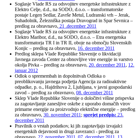
Soglasje Vlade RS za odsvojitev energetske infrastrukture z
Elektro Celje, d.d., na SODO, d.o.o. – transformatorske
postaje Legen Sedlar, Završe Metul, Ludranski vrh – Jerak,
Suhadolnik, Železniška postaja Dravograd in Spar Sevnica –
predlog za obravnavo,
21 .december 2011
Soglasje Vlade RS za odsvojitev energetske infrastrukture z
Elektro Maribor, d.d., na SODO, d.o.o. – Etra energetska
transformatorja TR I in TR II, oboje na območju Slovenskih
Konjic – predlog za obravnavo,
16. december 2011
Predlog sklepa Vlade Republike Slovenije o likvidaciji
Javnega zavoda Center za obnovljive vire energije in varstvo
okolja Pivka – predlog za obravnavo,
20. december 2011
,
12.
januar 2012
Odlok o spremembah in dopolnitvah Odloka o
preoblikovanju javnega podjetja Agencija za radioaktivne
odpadke, p. o., Hajdrihova 2, Ljubljana, v javni gospodarski
zavod – predlog za obravnavo,
08. december 2011
Sklep Vlade Republike Slovenije o določitvi višine prispevka
za zagotavljanje zanesljive oskrbe z uporabo domačih virov
primarne energije za proizvodnjo električne energije – predlog
za obravnavo,
30. november 2011
;
sprejet predpis:
23.
december 2011
Pravilnik o vrstah podatkov, ki jih zagotavljajo izvajalci
energetskih dejavnosti in drugi zavezanci - predlog za
obravnavo,
22. november 2011
,
07. december 2011
,
13.