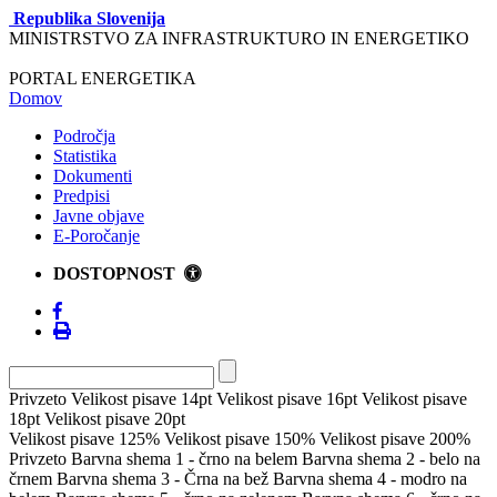
Republika Slovenija
MINISTRSTVO ZA INFRASTRUKTURO IN ENERGETIKO
PORTAL ENERGETIKA
Domov
Področja
Statistika
Dokumenti
Predpisi
Javne objave
E-Poročanje
DOSTOPNOST
Privzeto
Velikost pisave 14pt
Velikost pisave 16pt
Velikost pisave
18pt
Velikost pisave 20pt
Velikost pisave 125%
Velikost pisave 150%
Velikost pisave 200%
Privzeto
Barvna shema 1 - črno na belem
Barvna shema 2 - belo na
črnem
Barvna shema 3 - Črna na bež
Barvna shema 4 - modro na