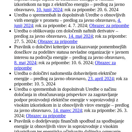
izkoristkom na trgu z električno energijo – predlog za javno
obravnavo,
10. junij 2024
; rok za pripombe: 20. 6. 2024
Uredba o spremembah in dopolnitvah Uredbe o obnovljivih
virih energije v prometu – predlog za javno obravnavo,
4.
junij 2024
; rok za pripombe: 4. 7. 2024;
Obrazec za pripombe
Uredba o oblikovanju cen določenih naftnih derivatov –
predlog za javno obravnavo,
14. maj 2024
; rok za pripombe:
27. 5. 2024;
Obrazec za pripombe
Pravilnik o določitvi kriterijev za izkazovanje pomembnejših
dosežkov za podelitev statusa nevladne organizacije v javnem
interesu na področju energije – predlog za javno obravnavo,
8. maj 2024
; rok za pripombe: 10. 6. 2024;
Obrazec za
pripombe
Uredba o določitvi nadomestila dobaviteljem električne
energije – predlog za javno obravnavo,
23. april 2024
; rok za
pripombe: 10. 5. 2024
Uredba o spremembah in dopolnitvah Uredbe o načinu
določanja in obračunavanja prispevkov za zagotavljanje
podpor proizvodnji električne energije v soproizvodnji z
visokim izkoristkom in iz obnovljivih virov energije – predlog
za javno obravnavo,
14. marec 2024
; rok za pripombe: 26. 3.
2024;
Obrazec za pripombe
Pravilnik o dodeljevanju finančnih spodbud za spodbujanje
energije iz obnovljivih virov in soproizvodnje z visokim
izkoristkom ter energijsko učinkovito daljinsko ogrevanje