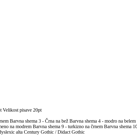
t
Velikost pisave 20pt
črnem
Barvna shema 3 - Črna na bež
Barvna shema 4 - modro na belem
umeno na modrem
Barvna shema 9 - turkizno na črnem
Barvna shema 10 
yslexic alta
Century Gothic / Didact Gothic