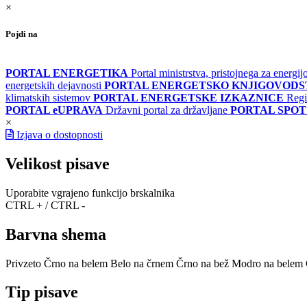
×
Pojdi na
PORTAL ENERGETIKA
Portal ministrstva, pristojnega za energi
energetskih dejavnosti
PORTAL ENERGETSKO KNJIGOVOD
klimatskih sistemov
PORTAL ENERGETSKE IZKAZNICE
Regi
PORTAL eUPRAVA
Državni portal za državljane
PORTAL SPOT
×
Izjava o dostopnosti
Velikost pisave
Uporabite vgrajeno funkcijo brskalnika
CTRL + / CTRL -
Barvna shema
Privzeto
Črno na belem
Belo na črnem
Črno na bež
Modro na belem
Tip pisave