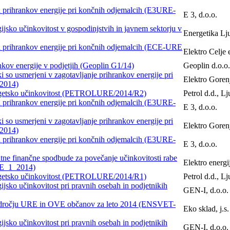
ja prihrankov energije pri končnih odjemalcih (E3URE-
E 3, d.o.o.
ijsko učinkovitost v gospodinjstvih in javnem sektorju v
Energetika Lju
ja prihrankov energije pri končnih odjemalcih (ECE-URE
Elektro Celje 
nkov energije v podjetjih (Geoplin G1/14)
Geoplin d.o.o.
i so usmerjeni v zagotavljanje prihrankov energije pri
Elektro Gorenj
2014)
nergetsko učinkovitost (PETROLURE/2014/R2)
Petrol d.d., Lj
ja prihrankov energije pri končnih odjemalcih (E3URE-
E 3, d.o.o.
i so usmerjeni v zagotavljanje prihrankov energije pri
Elektro Gorenj
2014)
ja prihrankov energije pri končnih odjemalcih (E3URE-
E 3, d.o.o.
atne finančne spodbude za povečanje učinkovitosti rabe
Elektro energi
URE_1_2014)
nergetsko učinkovitost (PETROLURE/2014/R1)
Petrol d.d., Lj
ijsko učinkovitost pri pravnih osebah in podjetnikih
GEN-I, d.o.o.
na področju URE in OVE občanov za leto 2014 (ENSVET-
Eko sklad, j.s.
ijsko učinkovitost pri pravnih osebah in podjetnikih
GEN-I, d.o.o.