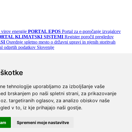
 virov energije
PORTAL EPOS
Portal za e-poročanje izvajalcev
ORTAL KLIMATSKI SISTEMI
Register poročil pregledov
SI
Osrednje spletno mesto o državni upravi in njenih storitvah
al odprtih podatkov Slovenije
iškotke
lne tehnologije uporabljamo za izboljšanje vaše
ed brskanjem po naši spletni strani, za prikazovanje
 oz. targetiranih oglasov, za analizo obiskov naše
gled v to, iz kje prihajajo naši gostje.
odrem
Turkizno na črnem
Črno na vijoličnem
čam
Spremeni moje nastavitve