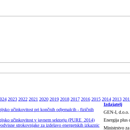
024
2023
2022
2021
2020
2019
2018
2017
2016
2015
2014
2013
201
Izdajatelj
jsko učinkovitost pri končnih odjemalcih - fizičnih
GEN-I, d.o.o.
rgijsko učinkovitost v javnem sektorju (PURE_2014)
Energija plus 
neodvisne strokovnjake za izdelavo energetskih izkaznic
Ministrstvo za 