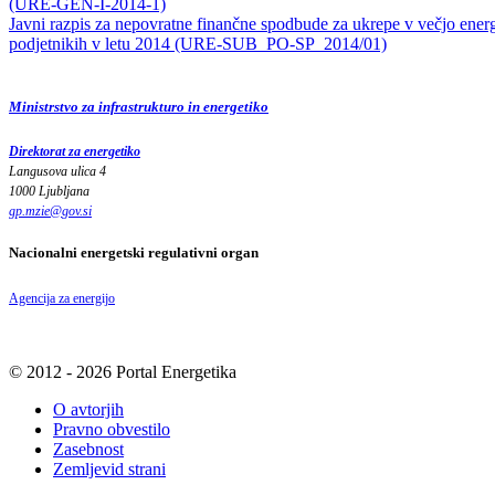
(URE-GEN-I-2014-1)
Javni razpis za nepovratne finančne spodbude za ukrepe v večjo energ
podjetnikih v letu 2014 (URE-SUB_PO-SP_2014/01)
Ministrstvo za infrastrukturo in energetiko
Direktorat za energetiko
Langusova ulica 4
1000 Ljubljana
gp.mzie
@
gov
.
si
Nacionalni energetski regulativni organ
Agencija za energijo
© 2012 - 2026 Portal Energetika
O avtorjih
Pravno obvestilo
Zasebnost
Zemljevid strani