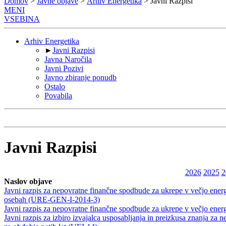
Domov
>
Javne objave
>
Arhiv Energetika
> Javni Razpisi
MENI
VSEBINA
Arhiv Energetika
►
Javni Razpisi
Javna Naročila
Javni Pozivi
Javno zbiranje ponudb
Ostalo
Povabila
Javni Razpisi
2026
2025
2
Naslov objave
Javni razpis za nepovratne finančne spodbude za ukrepe v večjo energi
osebah (URE-GEN-I-2014-3)
Javni razpis za nepovratne finančne spodbude za ukrepe v večjo ene
Javni razpis za izbiro izvajalca usposabljanja in preizkusa znanja za 