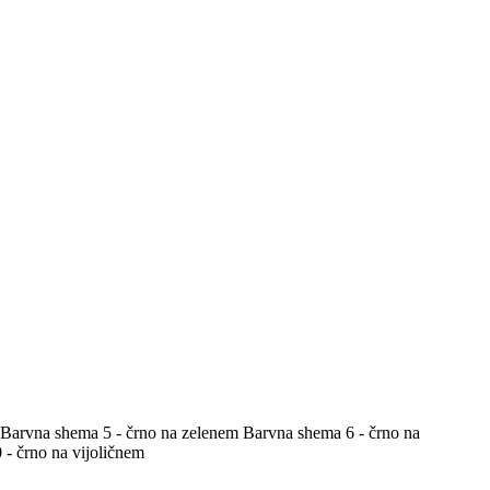
Barvna shema 5 - črno na zelenem
Barvna shema 6 - črno na
- črno na vijoličnem