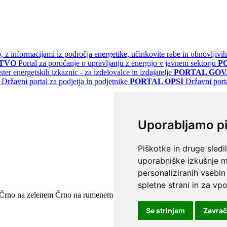
jo, z informacijami iz področja energetike, učinkovite rabe in obnovljivih
STVO
Portal za poročanje o upravljanju z energijo v javnem sektorju
P
ster energetskih izkaznic - za izdelovalce in izdajatelje
PORTAL GOV.
Državni portal za podjetja in podjetnike
PORTAL OPSI
Državni port
Uporabljamo p
Piškotke in druge sledi
uporabniške izkušnje m
personaliziranih vsebin
spletne strani in za vpo
Črno na zelenem
Črno na rumenem
Modro na rumenem
Rumeno na m
Se strinjam
Zavra