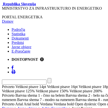
Republika Slovenija
MINISTRSTVO ZA INFRASTRUKTURO IN ENERGETIKO
PORTAL ENERGETIKA
Domov
Področja
Statistika
Dokumenti
Predpisi
Javne objave
E-Poročanje
DOSTOPNOST
Privzeto
Velikost pisave 14pt
Velikost pisave 16pt
Velikost pisave 18p
Velikost pisave 125%
Velikost pisave 150%
Velikost pisave 200%
Privzeto
Barvna shema 1 - črno na belem
Barvna shema 2 - belo na 
rumenem
Barvna shema 7 - modro na rumenem
Barvna shema 8 - r
Privzeto
Arial
Arial bold
Verdana
Verdana bold
Open dyslexic
Open d