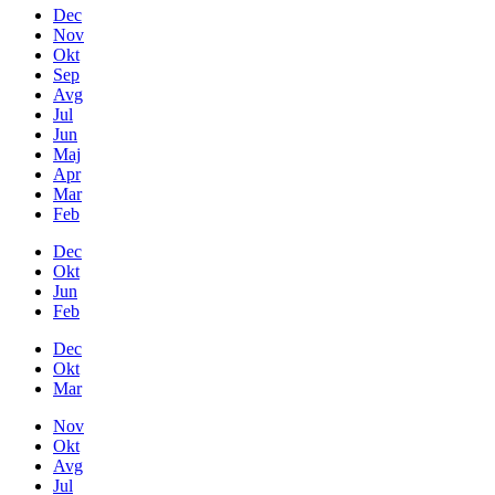
Dec
Nov
Okt
Sep
Avg
Jul
Jun
Maj
Apr
Mar
Feb
Dec
Okt
Jun
Feb
Dec
Okt
Mar
Nov
Okt
Avg
Jul