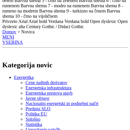
belem
Barvna shema 5 - črno na zelenem
Barvna shema 6 - črno na
rumenem
Barvna shema 7 - modro na rumenem
Barvna shema 8 -
rumeno na modrem
Barvna shema 9 - turkizno na črnem
Barvna
shema 10 - črno na vijoličnem
Privzeto
Arial
Arial bold
Verdana
Verdana bold
Open dyslexic
Open
dyslexic alta
Century Gothic / Didact Gothic
Domov
> Novica
MENI
VSEBINA
Kategorija novic
Energetika
Cene naftnih derivatov
Energetska infrastruktura
Energetska prenova stavb
Javne objave
Nacionalni energetski in podnebni načrt
Predpisi SLO
Politika EU
Splošno
Statistika
Upravljanje naložb