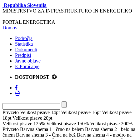
Republika Slovenija
MINISTRSTVO ZA INFRASTRUKTURO IN ENERGETIKO
PORTAL ENERGETIKA
Domov
Področja
Statistika
Dokumenti
Predpisi
Javne objave
E-Poročanje
DOSTOPNOST
Privzeto
Velikost pisave 14pt
Velikost pisave 16pt
Velikost pisave
18pt
Velikost pisave 20pt
Velikost pisave 125%
Velikost pisave 150%
Velikost pisave 200%
Privzeto
Barvna shema 1 - črno na belem
Barvna shema 2 - belo na
črnem
Barvna shema 3 - Črna na bež
Barvna shema 4 - modro na