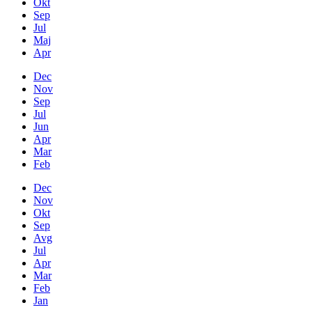
Okt
Sep
Jul
Maj
Apr
Dec
Nov
Sep
Jul
Jun
Apr
Mar
Feb
Dec
Nov
Okt
Sep
Avg
Jul
Apr
Mar
Feb
Jan