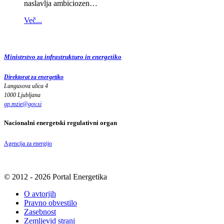
naslavlja ambiciozen…
Več...
Ministrstvo za infrastrukturo in energetiko
Direktorat za energetiko
Langusova ulica 4
1000 Ljubljana
gp.mzie
@
gov
.
si
Nacionalni energetski regulativni organ
Agencija za energijo
© 2012 - 2026 Portal Energetika
O avtorjih
Pravno obvestilo
Zasebnost
Zemljevid strani