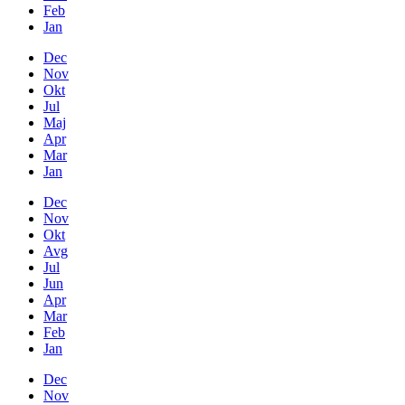
Feb
Jan
Dec
Nov
Okt
Jul
Maj
Apr
Mar
Jan
Dec
Nov
Okt
Avg
Jul
Jun
Apr
Mar
Feb
Jan
Dec
Nov