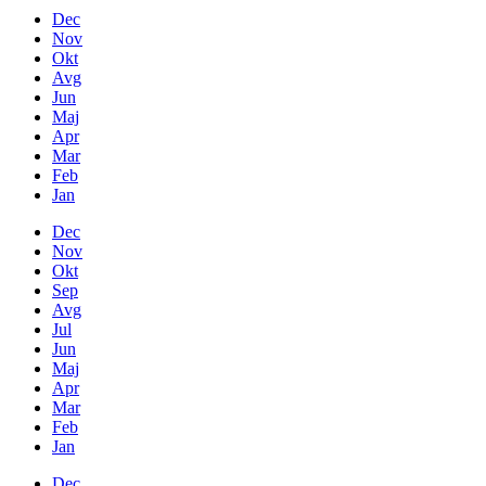
Dec
Nov
Okt
Avg
Jun
Maj
Apr
Mar
Feb
Jan
Dec
Nov
Okt
Sep
Avg
Jul
Jun
Maj
Apr
Mar
Feb
Jan
Dec