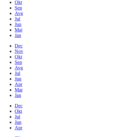
Okt
Sep
Avg
Jul
Jun
Maj
Jan
Dec
Nov
Okt
Sep
Avg
Jul
Jun
Apr
Mar
Jan
Dec
Okt
Jul
Jun
Apr