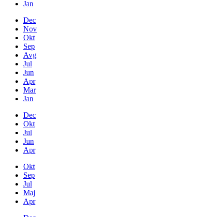
Jan
Dec
Nov
Okt
Sep
Avg
Jul
Jun
Apr
Mar
Jan
Dec
Okt
Jul
Jun
Apr
Okt
Sep
Jul
Maj
Apr