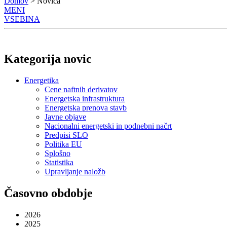
Domov
> Novica
MENI
VSEBINA
Kategorija novic
Energetika
Cene naftnih derivatov
Energetska infrastruktura
Energetska prenova stavb
Javne objave
Nacionalni energetski in podnebni načrt
Predpisi SLO
Politika EU
Splošno
Statistika
Upravljanje naložb
Časovno obdobje
2026
2025