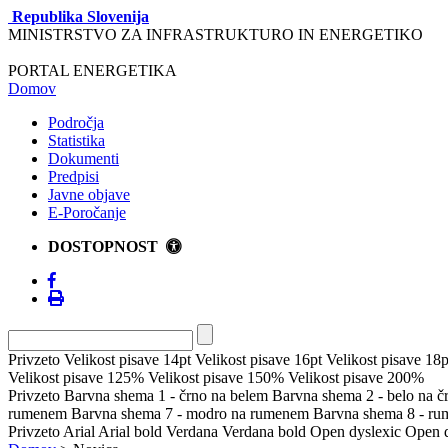
Republika Slovenija
MINISTRSTVO ZA INFRASTRUKTURO IN ENERGETIKO
PORTAL ENERGETIKA
Domov
Področja
Statistika
Dokumenti
Predpisi
Javne objave
E-Poročanje
DOSTOPNOST
Privzeto
Velikost pisave 14pt
Velikost pisave 16pt
Velikost pisave 18p
Velikost pisave 125%
Velikost pisave 150%
Velikost pisave 200%
Privzeto
Barvna shema 1 - črno na belem
Barvna shema 2 - belo na 
rumenem
Barvna shema 7 - modro na rumenem
Barvna shema 8 - r
Privzeto
Arial
Arial bold
Verdana
Verdana bold
Open dyslexic
Open d