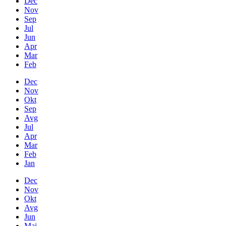
Dec
Nov
Sep
Jul
Jun
Apr
Mar
Feb
Dec
Nov
Okt
Sep
Avg
Jul
Apr
Mar
Feb
Jan
Dec
Nov
Okt
Avg
Jun
Maj