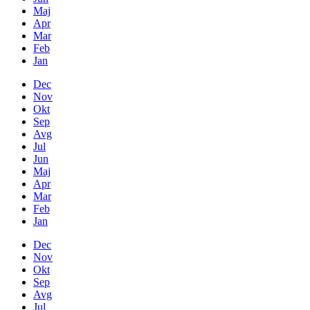
Maj
Apr
Mar
Feb
Jan
Dec
Nov
Okt
Sep
Avg
Jul
Jun
Maj
Apr
Mar
Feb
Jan
Dec
Nov
Okt
Sep
Avg
Jul