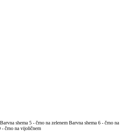
Barvna shema 5 - črno na zelenem
Barvna shema 6 - črno na
- črno na vijoličnem