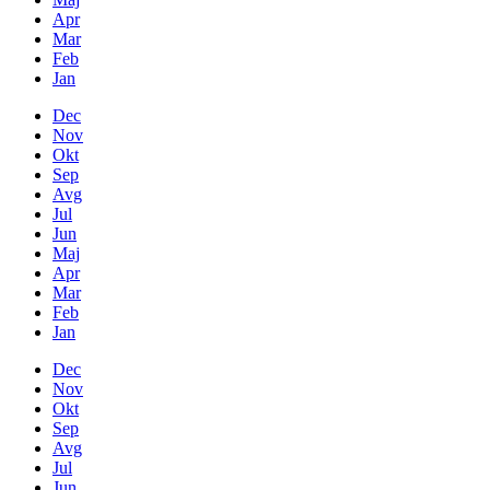
Apr
Mar
Feb
Jan
Dec
Nov
Okt
Sep
Avg
Jul
Jun
Maj
Apr
Mar
Feb
Jan
Dec
Nov
Okt
Sep
Avg
Jul
Jun