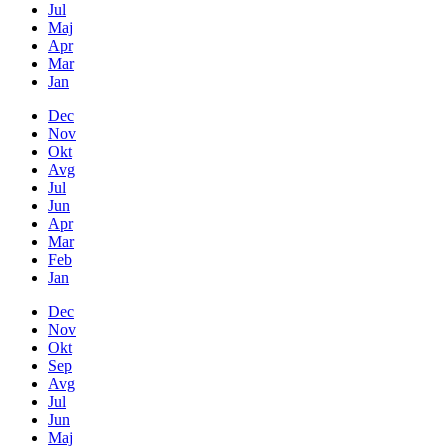
Jul
Maj
Apr
Mar
Jan
Dec
Nov
Okt
Avg
Jul
Jun
Apr
Mar
Feb
Jan
Dec
Nov
Okt
Sep
Avg
Jul
Jun
Maj