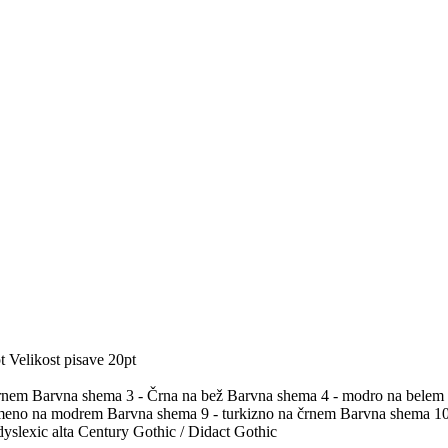
t
Velikost pisave 20pt
črnem
Barvna shema 3 - Črna na bež
Barvna shema 4 - modro na belem
umeno na modrem
Barvna shema 9 - turkizno na črnem
Barvna shema 10 
yslexic alta
Century Gothic / Didact Gothic