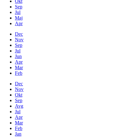
Okt
Sep
Jul
Maj
Apr
Dec
Nov
Sep
Jul
Jun
Apr
Mar
Feb
Dec
Nov
Okt
Sep
Avg
Jul
Apr
Mar
Feb
Jan