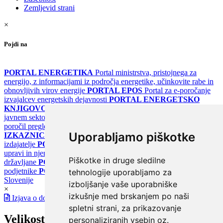
Zemljevid strani
×
Pojdi na
PORTAL ENERGETIKA
Portal ministrstva, pristojnega za
energijo, z informacijami iz področja energetike, učinkovite rabe in
obnovljivih virov energije
PORTAL EPOS
Portal za e-poročanje
izvajalcev energetskih dejavnosti
PORTAL ENERGETSKO
KNJIGOVODSTVO
Portal za poročanje o upravljanju z energijo v
javnem sektorju
PORTAL KLIMATSKI SISTEMI
Register
poročil pregledov klimatskih sistemov
PORTAL ENERGETSKE
Uporabljamo piškotke
IZKAZNICE
Register energetskih izkaznic - za izdelovalce in
izdajatelje
PORTAL GOV.SI
Osrednje spletno mesto o državni
upravi in njenih storitvah
PORTAL eUPRAVA
Državni portal za
Piškotke in druge sledilne
državljane
PORTAL SPOT
Državni portal za podjetja in
podjetnike
PORTAL OPSI
Državni portal odprtih podatkov
tehnologije uporabljamo za
Slovenije
izboljšanje vaše uporabniške
×
izkušnje med brskanjem po naši
Izjava o dostopnosti
spletni strani, za prikazovanje
Velikost pisave
personaliziranih vsebin oz.