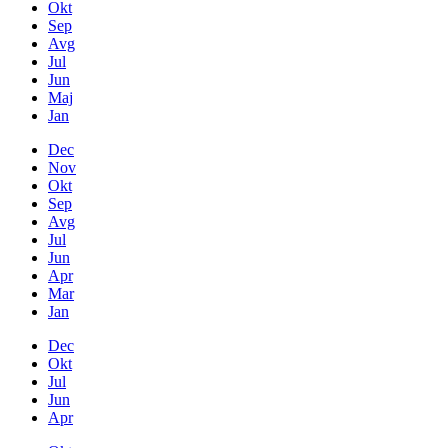
Okt
Sep
Avg
Jul
Jun
Maj
Jan
Dec
Nov
Okt
Sep
Avg
Jul
Jun
Apr
Mar
Jan
Dec
Okt
Jul
Jun
Apr