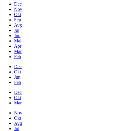
Dec
Nov
Okt
Sep
Avg
Jul
Jun
Maj
Apr
Mar
Feb
Dec
Okt
Jun
Feb
Dec
Okt
Mar
Nov
Okt
Avg
Jul