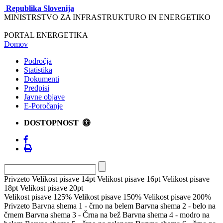
Republika Slovenija
MINISTRSTVO ZA INFRASTRUKTURO IN ENERGETIKO
PORTAL ENERGETIKA
Domov
Področja
Statistika
Dokumenti
Predpisi
Javne objave
E-Poročanje
DOSTOPNOST
Privzeto
Velikost pisave 14pt
Velikost pisave 16pt
Velikost pisave
18pt
Velikost pisave 20pt
Velikost pisave 125%
Velikost pisave 150%
Velikost pisave 200%
Privzeto
Barvna shema 1 - črno na belem
Barvna shema 2 - belo na
črnem
Barvna shema 3 - Črna na bež
Barvna shema 4 - modro na