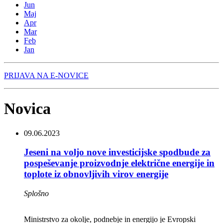
Jun
Maj
Apr
Mar
Feb
Jan
PRIJAVA NA E-NOVICE
Novica
09.06.2023
Jeseni na voljo nove investicijske spodbude za
pospeševanje proizvodnje električne energije in
toplote iz obnovljivih virov energije
Splošno
Ministrstvo za okolje, podnebje in energijo je Evropski