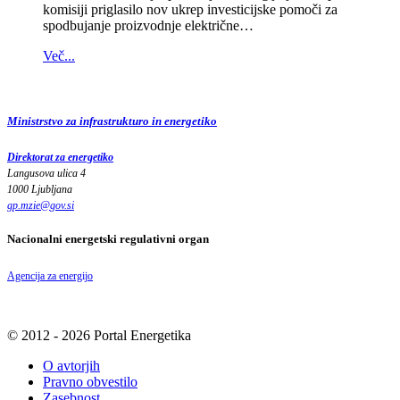
komisiji priglasilo nov ukrep investicijske pomoči za
spodbujanje proizvodnje električne…
Več...
Ministrstvo za infrastrukturo in energetiko
Direktorat za energetiko
Langusova ulica 4
1000 Ljubljana
gp.mzie
@
gov
.
si
Nacionalni energetski regulativni organ
Agencija za energijo
© 2012 - 2026 Portal Energetika
O avtorjih
Pravno obvestilo
Zasebnost