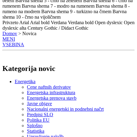
belem
Barvna shema 5 - črno na zelenem
Barvna shema 6 - črno na
rumenem
Barvna shema 7 - modro na rumenem
Barvna shema 8 -
rumeno na modrem
Barvna shema 9 - turkizno na črnem
Barvna
shema 10 - črno na vijoličnem
Privzeto
Arial
Arial bold
Verdana
Verdana bold
Open dyslexic
Open
dyslexic alta
Century Gothic / Didact Gothic
Domov
> Novica
MENI
VSEBINA
Kategorija novic
Energetika
Cene naftnih derivatov
Energetska infrastruktura
Energetska prenova stavb
Javne objave
Nacionalni energetski in podnebni načrt
Predpisi SLO
Politika EU
Splošno
Statistika
Upravljanje naložb