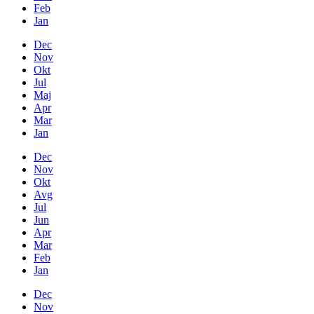
Feb
Jan
Dec
Nov
Okt
Jul
Maj
Apr
Mar
Jan
Dec
Nov
Okt
Avg
Jul
Jun
Apr
Mar
Feb
Jan
Dec
Nov