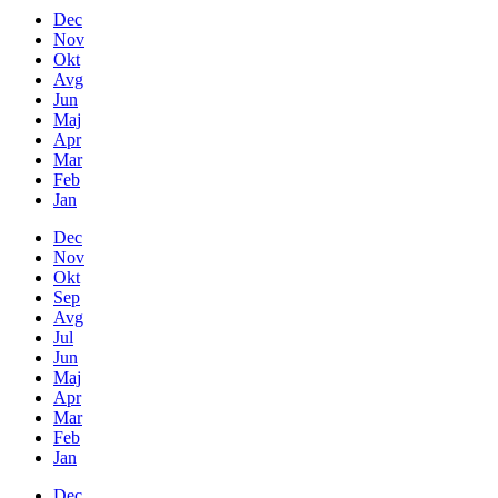
Dec
Nov
Okt
Avg
Jun
Maj
Apr
Mar
Feb
Jan
Dec
Nov
Okt
Sep
Avg
Jul
Jun
Maj
Apr
Mar
Feb
Jan
Dec