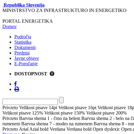
Republika Slovenija
MINISTRSTVO ZA INFRASTRUKTURO IN ENERGETIKO
PORTAL ENERGETIKA
Domov
Področja
Statistika
Dokumenti
Predpisi
Javne objave
E-Poročanje
DOSTOPNOST
Privzeto
Velikost pisave 14pt
Velikost pisave 16pt
Velikost pisave 18p
Velikost pisave 125%
Velikost pisave 150%
Velikost pisave 200%
Privzeto
Barvna shema 1 - črno na belem
Barvna shema 2 - belo na 
rumenem
Barvna shema 7 - modro na rumenem
Barvna shema 8 - r
Privzeto
Arial
Arial bold
Verdana
Verdana bold
Open dyslexic
Open d