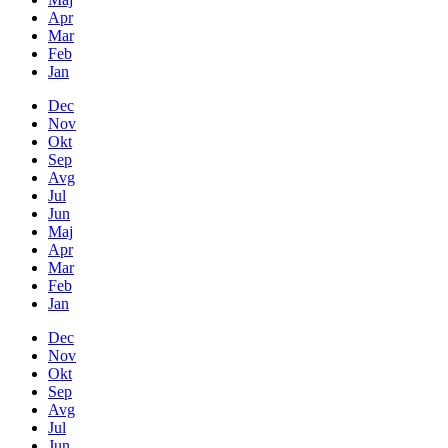
Apr
Mar
Feb
Jan
Dec
Nov
Okt
Sep
Avg
Jul
Jun
Maj
Apr
Mar
Feb
Jan
Dec
Nov
Okt
Sep
Avg
Jul
Jun