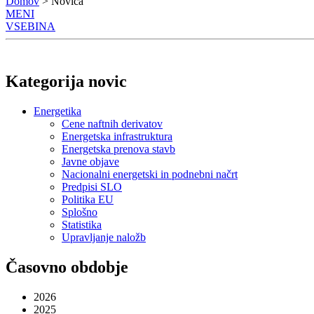
Domov
> Novica
MENI
VSEBINA
Kategorija novic
Energetika
Cene naftnih derivatov
Energetska infrastruktura
Energetska prenova stavb
Javne objave
Nacionalni energetski in podnebni načrt
Predpisi SLO
Politika EU
Splošno
Statistika
Upravljanje naložb
Časovno obdobje
2026
2025