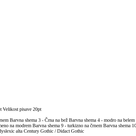
t
Velikost pisave 20pt
črnem
Barvna shema 3 - Črna na bež
Barvna shema 4 - modro na belem
umeno na modrem
Barvna shema 9 - turkizno na črnem
Barvna shema 10 
yslexic alta
Century Gothic / Didact Gothic