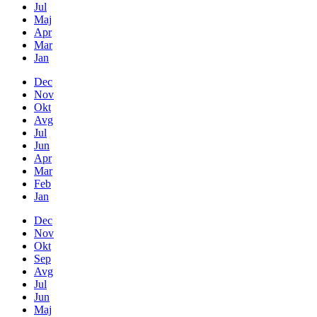
Jul
Maj
Apr
Mar
Jan
Dec
Nov
Okt
Avg
Jul
Jun
Apr
Mar
Feb
Jan
Dec
Nov
Okt
Sep
Avg
Jul
Jun
Maj