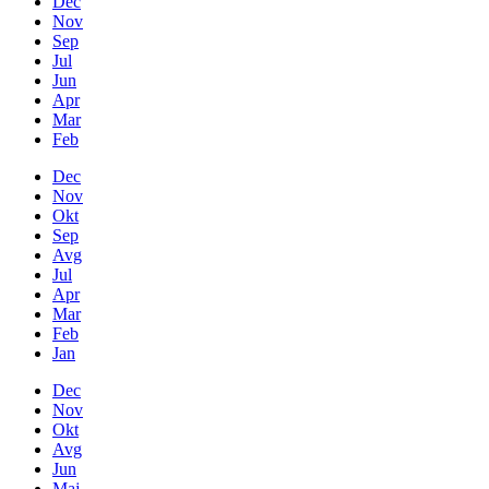
Dec
Nov
Sep
Jul
Jun
Apr
Mar
Feb
Dec
Nov
Okt
Sep
Avg
Jul
Apr
Mar
Feb
Jan
Dec
Nov
Okt
Avg
Jun
Maj