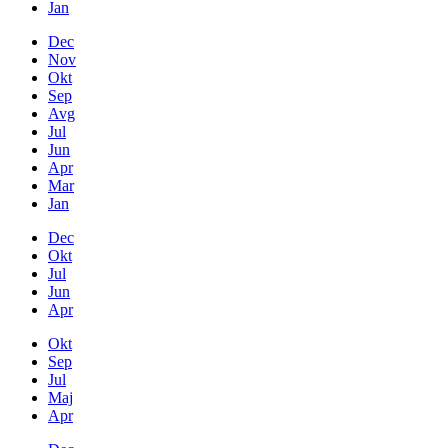
Jan
Dec
Nov
Okt
Sep
Avg
Jul
Jun
Apr
Mar
Jan
Dec
Okt
Jul
Jun
Apr
Okt
Sep
Jul
Maj
Apr