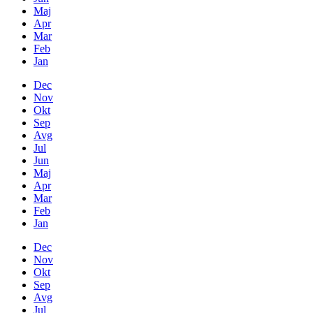
Maj
Apr
Mar
Feb
Jan
Dec
Nov
Okt
Sep
Avg
Jul
Jun
Maj
Apr
Mar
Feb
Jan
Dec
Nov
Okt
Sep
Avg
Jul