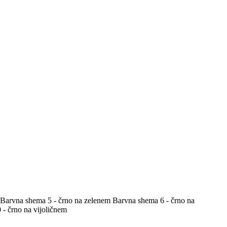
Barvna shema 5 - črno na zelenem
Barvna shema 6 - črno na
- črno na vijoličnem