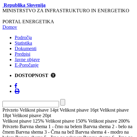
Republika Slovenija
MINISTRSTVO ZA INFRASTRUKTURO IN ENERGETIKO
PORTAL ENERGETIKA
Domov
Področja
Statistika
Dokumenti
Predpisi
Javne objave
E-Poročanje
DOSTOPNOST
Privzeto
Velikost pisave 14pt
Velikost pisave 16pt
Velikost pisave
18pt
Velikost pisave 20pt
Velikost pisave 125%
Velikost pisave 150%
Velikost pisave 200%
Privzeto
Barvna shema 1 - črno na belem
Barvna shema 2 - belo na
črnem
Barvna shema 3 - Črna na bež
Barvna shema 4 - modro na