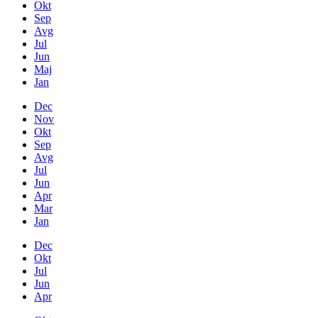
Okt
Sep
Avg
Jul
Jun
Maj
Jan
Dec
Nov
Okt
Sep
Avg
Jul
Jun
Apr
Mar
Jan
Dec
Okt
Jul
Jun
Apr