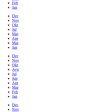
Feb
Jan
Dec
Nov
Okt
Jul
Maj
Apr
Mar
Jan
Dec
Nov
Okt
Avg
Jul
Jun
Apr
Mar
Feb
Jan
Dec
Nov