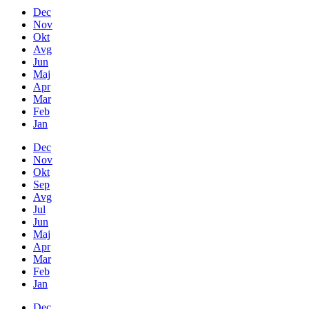
Dec
Nov
Okt
Avg
Jun
Maj
Apr
Mar
Feb
Jan
Dec
Nov
Okt
Sep
Avg
Jul
Jun
Maj
Apr
Mar
Feb
Jan
Dec