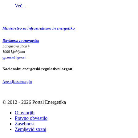
Več...
Ministrstvo za infrastrukturo in energetiko
Direktorat za energetiko
Langusova ulica 4
1000 Ljubljana
gp.mzie
@
gov
.
si
Nacionalni energetski regulativni organ
Agencija za energijo
© 2012 - 2026 Portal Energetika
O avtorjih
Pravno obvestilo
Zasebnost
Zemljevid strani