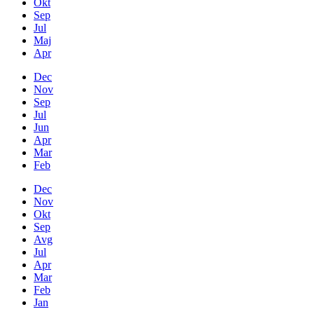
Okt
Sep
Jul
Maj
Apr
Dec
Nov
Sep
Jul
Jun
Apr
Mar
Feb
Dec
Nov
Okt
Sep
Avg
Jul
Apr
Mar
Feb
Jan