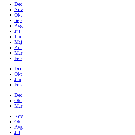
Dec
Nov
Okt
Sep
Avg
Jul
Jun
Maj
Apr
Mar
Feb
Dec
Okt
Jun
Feb
Dec
Okt
Mar
Nov
Okt
Avg
Jul