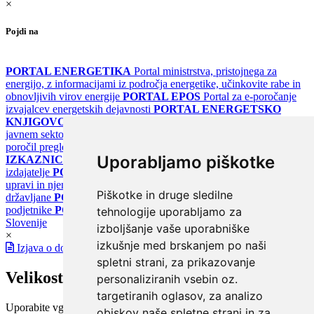
×
Pojdi na
PORTAL ENERGETIKA
Portal ministrstva, pristojnega za
energijo, z informacijami iz področja energetike, učinkovite rabe in
obnovljivih virov energije
PORTAL EPOS
Portal za e-poročanje
izvajalcev energetskih dejavnosti
PORTAL ENERGETSKO
KNJIGOVODSTVO
Portal za poročanje o upravljanju z energijo v
javnem sektorju
PORTAL KLIMATSKI SISTEMI
Register
poročil pregledov klimatskih sistemov
PORTAL ENERGETSKE
Uporabljamo piškotke
IZKAZNICE
Register energetskih izkaznic - za izdelovalce in
izdajatelje
PORTAL GOV.SI
Osrednje spletno mesto o državni
upravi in njenih storitvah
PORTAL eUPRAVA
Državni portal za
Piškotke in druge sledilne
državljane
PORTAL SPOT
Državni portal za podjetja in
podjetnike
PORTAL OPSI
Državni portal odprtih podatkov
tehnologije uporabljamo za
Slovenije
izboljšanje vaše uporabniške
×
izkušnje med brskanjem po naši
Izjava o dostopnosti
spletni strani, za prikazovanje
Velikost pisave
personaliziranih vsebin oz.
targetiranih oglasov, za analizo
Uporabite vgrajeno funkcijo brskalnika
obiskov naše spletne strani in za