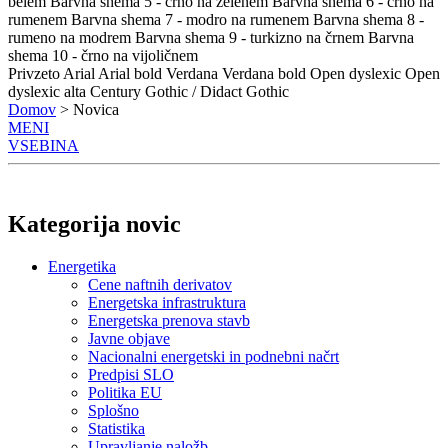
belem
Barvna shema 5 - črno na zelenem
Barvna shema 6 - črno na
rumenem
Barvna shema 7 - modro na rumenem
Barvna shema 8 -
rumeno na modrem
Barvna shema 9 - turkizno na črnem
Barvna
shema 10 - črno na vijoličnem
Privzeto
Arial
Arial bold
Verdana
Verdana bold
Open dyslexic
Open
dyslexic alta
Century Gothic / Didact Gothic
Domov
> Novica
MENI
VSEBINA
Kategorija novic
Energetika
Cene naftnih derivatov
Energetska infrastruktura
Energetska prenova stavb
Javne objave
Nacionalni energetski in podnebni načrt
Predpisi SLO
Politika EU
Splošno
Statistika
Upravljanje naložb