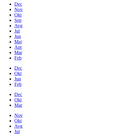
Dec
Nov
Okt
Sep
Avg
Jul
Jun
Maj
Apr
Mar
Feb
Dec
Okt
Jun
Feb
Dec
Okt
Mar
Nov
Okt
Avg
Jul