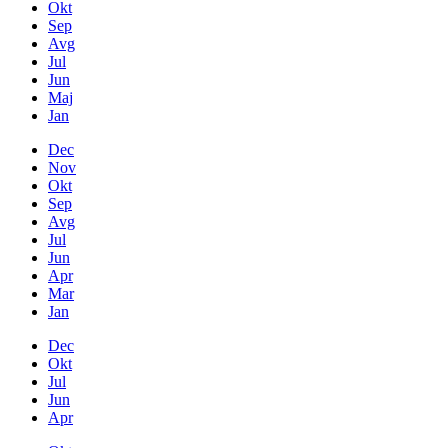
Okt
Sep
Avg
Jul
Jun
Maj
Jan
Dec
Nov
Okt
Sep
Avg
Jul
Jun
Apr
Mar
Jan
Dec
Okt
Jul
Jun
Apr