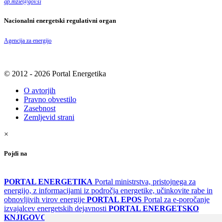
gp.mzie
@
gov
.
si
Nacionalni energetski regulativni organ
Agencija za energijo
© 2012 - 2026 Portal Energetika
O avtorjih
Pravno obvestilo
Zasebnost
Zemljevid strani
×
Pojdi na
PORTAL ENERGETIKA
Portal ministrstva, pristojnega za
energijo, z informacijami iz področja energetike, učinkovite rabe in
obnovljivih virov energije
PORTAL EPOS
Portal za e-poročanje
izvajalcev energetskih dejavnosti
PORTAL ENERGETSKO
KNJIGOVODSTVO
Portal za poročanje o upravljanju z energijo v