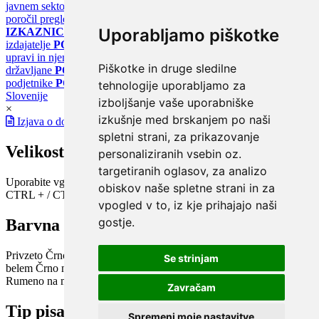
javnem sektorju
PORTAL KLIMATSKI SISTEMI
Register
poročil pregledov klimatskih sistemov
PORTAL ENERGETSKE
Uporabljamo piškotke
IZKAZNICE
Register energetskih izkaznic - za izdelovalce in
izdajatelje
PORTAL GOV.SI
Osrednje spletno mesto o državni
upravi in njenih storitvah
PORTAL eUPRAVA
Državni portal za
Piškotke in druge sledilne
državljane
PORTAL SPOT
Državni portal za podjetja in
podjetnike
PORTAL OPSI
Državni portal odprtih podatkov
tehnologije uporabljamo za
Slovenije
izboljšanje vaše uporabniške
×
izkušnje med brskanjem po naši
Izjava o dostopnosti
spletni strani, za prikazovanje
Velikost pisave
personaliziranih vsebin oz.
targetiranih oglasov, za analizo
Uporabite vgrajeno funkcijo brskalnika
obiskov naše spletne strani in za
CTRL + / CTRL -
vpogled v to, iz kje prihajajo naši
gostje.
Barvna shema
Privzeto
Črno na belem
Belo na črnem
Črno na bež
Modro na
Se strinjam
belem
Črno na zelenem
Črno na rumenem
Modro na rumenem
Rumeno na modrem
Turkizno na črnem
Črno na vijoličnem
Zavračam
Tip pisave
Spremeni moje nastavitve