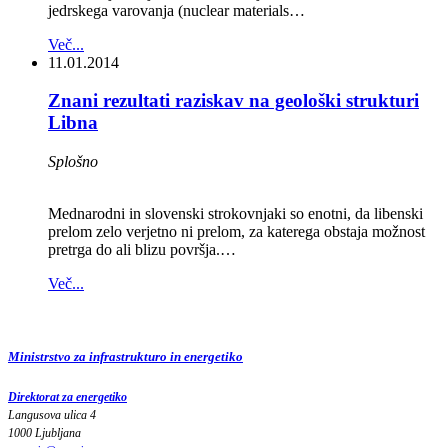
jedrskega varovanja (nuclear materials…
Več...
11.01.2014
Znani rezultati raziskav na geološki strukturi
Libna
Splošno
Mednarodni in slovenski strokovnjaki so enotni, da libenski
prelom zelo verjetno ni prelom, za katerega obstaja možnost
pretrga do ali blizu površja.…
Več...
Ministrstvo za infrastrukturo in energetiko
Direktorat za energetiko
Langusova ulica 4
1000 Ljubljana