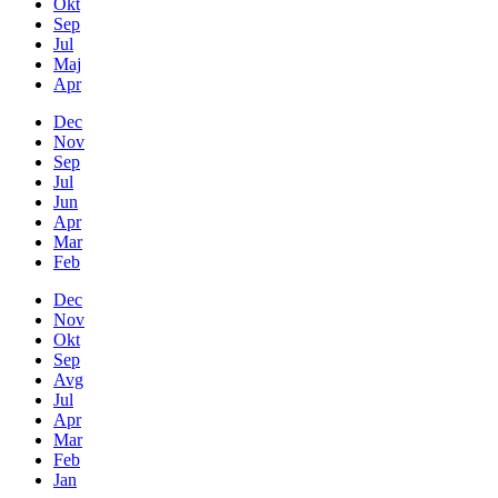
Okt
Sep
Jul
Maj
Apr
Dec
Nov
Sep
Jul
Jun
Apr
Mar
Feb
Dec
Nov
Okt
Sep
Avg
Jul
Apr
Mar
Feb
Jan