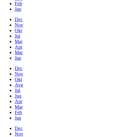
Feb
Jan
Dec
Nov
Okt
Jul
Maj
Apr
Mar
Jan
Dec
Nov
Okt
Avg
Jul
Jun
Apr
Mar
Feb
Jan
Dec
Nov