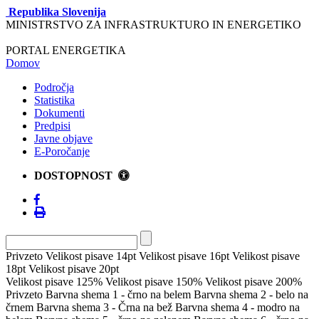
Republika Slovenija
MINISTRSTVO ZA INFRASTRUKTURO IN ENERGETIKO
PORTAL ENERGETIKA
Domov
Področja
Statistika
Dokumenti
Predpisi
Javne objave
E-Poročanje
DOSTOPNOST
Privzeto
Velikost pisave 14pt
Velikost pisave 16pt
Velikost pisave
18pt
Velikost pisave 20pt
Velikost pisave 125%
Velikost pisave 150%
Velikost pisave 200%
Privzeto
Barvna shema 1 - črno na belem
Barvna shema 2 - belo na
črnem
Barvna shema 3 - Črna na bež
Barvna shema 4 - modro na