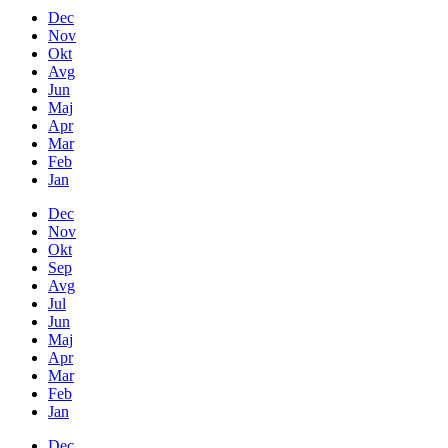
Dec
Nov
Okt
Avg
Jun
Maj
Apr
Mar
Feb
Jan
Dec
Nov
Okt
Sep
Avg
Jul
Jun
Maj
Apr
Mar
Feb
Jan
Dec