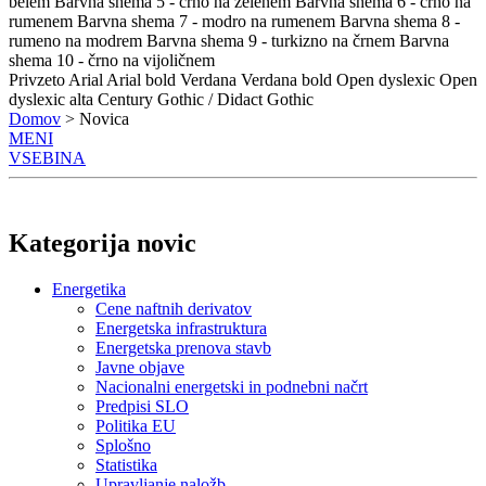
belem
Barvna shema 5 - črno na zelenem
Barvna shema 6 - črno na
rumenem
Barvna shema 7 - modro na rumenem
Barvna shema 8 -
rumeno na modrem
Barvna shema 9 - turkizno na črnem
Barvna
shema 10 - črno na vijoličnem
Privzeto
Arial
Arial bold
Verdana
Verdana bold
Open dyslexic
Open
dyslexic alta
Century Gothic / Didact Gothic
Domov
> Novica
MENI
VSEBINA
Kategorija novic
Energetika
Cene naftnih derivatov
Energetska infrastruktura
Energetska prenova stavb
Javne objave
Nacionalni energetski in podnebni načrt
Predpisi SLO
Politika EU
Splošno
Statistika
Upravljanje naložb