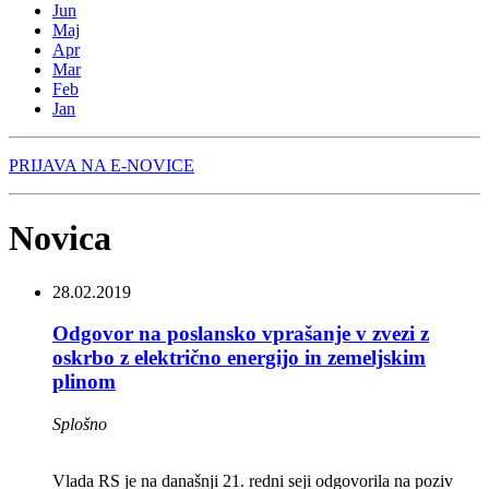
Jun
Maj
Apr
Mar
Feb
Jan
PRIJAVA NA E-NOVICE
Novica
28.02.2019
Odgovor na poslansko vprašanje v zvezi z
oskrbo z električno energijo in zemeljskim
plinom
Splošno
Vlada RS je na današnji 21. redni seji odgovorila na poziv