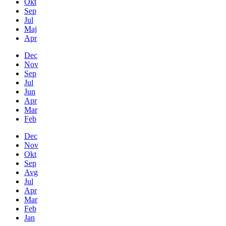
Okt
Sep
Jul
Maj
Apr
Dec
Nov
Sep
Jul
Jun
Apr
Mar
Feb
Dec
Nov
Okt
Sep
Avg
Jul
Apr
Mar
Feb
Jan