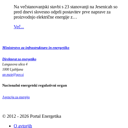
Na večstanovanjski stavbi s 23 stanovanji na Jesenicah so
pred dnevi slovesno odprli postavitev prve naprave za
proizvodnjo električne energije z…
Več...
Ministrstvo za infrastrukturo in energetiko
Direktorat za energetiko
Langusova ulica 4
1000 Ljubljana
gp.mzie
@
gov
.
si
Nacionalni energetski regulativni organ
Agencija za energijo
© 2012 - 2026 Portal Energetika
O avtorjih