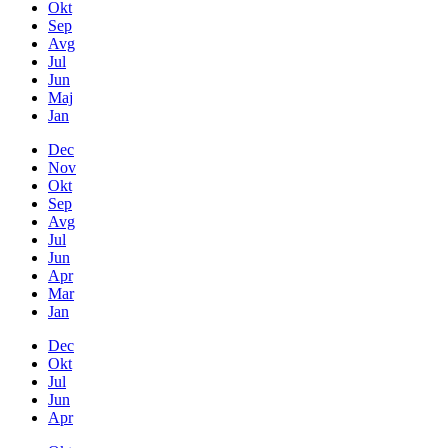
Okt
Sep
Avg
Jul
Jun
Maj
Jan
Dec
Nov
Okt
Sep
Avg
Jul
Jun
Apr
Mar
Jan
Dec
Okt
Jul
Jun
Apr