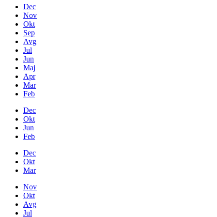
Dec
Nov
Okt
Sep
Avg
Jul
Jun
Maj
Apr
Mar
Feb
Dec
Okt
Jun
Feb
Dec
Okt
Mar
Nov
Okt
Avg
Jul