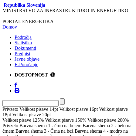
Republika Slovenija
MINISTRSTVO ZA INFRASTRUKTURO IN ENERGETIKO
PORTAL ENERGETIKA
Domov
Področja
Statistika
Dokumenti
Predpisi
Javne objave
E-Poročanje
DOSTOPNOST
Privzeto
Velikost pisave 14pt
Velikost pisave 16pt
Velikost pisave
18pt
Velikost pisave 20pt
Velikost pisave 125%
Velikost pisave 150%
Velikost pisave 200%
Privzeto
Barvna shema 1 - črno na belem
Barvna shema 2 - belo na
črnem
Barvna shema 3 - Črna na bež
Barvna shema 4 - modro na