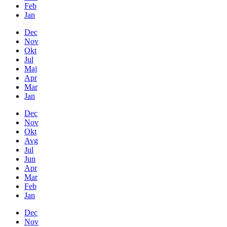
Feb
Jan
Dec
Nov
Okt
Jul
Maj
Apr
Mar
Jan
Dec
Nov
Okt
Avg
Jul
Jun
Apr
Mar
Feb
Jan
Dec
Nov