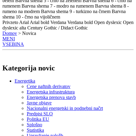
belem
Barvna shema 5 - črno na zelenem
Barvna shema 6 - črno na
rumenem
Barvna shema 7 - modro na rumenem
Barvna shema 8 -
rumeno na modrem
Barvna shema 9 - turkizno na črnem
Barvna
shema 10 - črno na vijoličnem
Privzeto
Arial
Arial bold
Verdana
Verdana bold
Open dyslexic
Open
dyslexic alta
Century Gothic / Didact Gothic
Domov
> Novica
MENI
VSEBINA
Kategorija novic
Energetika
Cene naftnih derivatov
Energetska infrastruktura
Energetska prenova stavb
Javne objave
Nacionalni energetski in podnebni načrt
Predpisi SLO
Politika EU
Splošno
Statistika
Upravljanje naložb