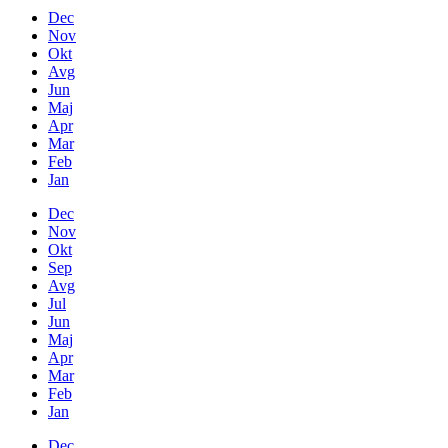
Dec
Nov
Okt
Avg
Jun
Maj
Apr
Mar
Feb
Jan
Dec
Nov
Okt
Sep
Avg
Jul
Jun
Maj
Apr
Mar
Feb
Jan
Dec