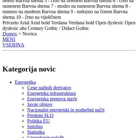
belem
Barvna shema 5 - črno na zelenem
Barvna shema 6 - črno na
rumenem
Barvna shema 7 - modro na rumenem
Barvna shema 8 -
rumeno na modrem
Barvna shema 9 - turkizno na črnem
Barvna
shema 10 - črno na vijoličnem
Privzeto
Arial
Arial bold
Verdana
Verdana bold
Open dyslexic
Open
dyslexic alta
Century Gothic / Didact Gothic
Domov
> Novica
MENI
VSEBINA
Kategorija novic
Energetika
Cene naftnih derivatov
Energetska infrastruktura
Energetska prenova stavb
Javne objave
Nacionalni energetski in podnebni načrt
Predpisi SLO
Politika EU
Splošno
Statistika
Upravljanje naložb