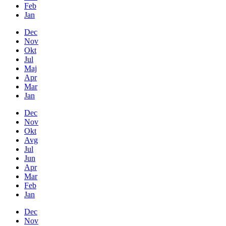
Feb
Jan
Dec
Nov
Okt
Jul
Maj
Apr
Mar
Jan
Dec
Nov
Okt
Avg
Jul
Jun
Apr
Mar
Feb
Jan
Dec
Nov