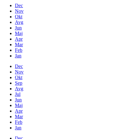
Dec
Nov
Okt
Avg
Jun
Maj
Apr
Mar
Feb
Jan
Dec
Nov
Okt
Sep
Avg
Jul
Jun
Maj
Apr
Mar
Feb
Jan
Dec