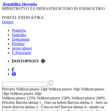
Republika Slovenija
MINISTRSTVO ZA INFRASTRUKTURO IN ENERGETIKO
PORTAL ENERGETIKA
Domov
Področja
Statistika
Dokumenti
Predpisi
Javne objave
E-Poročanje
DOSTOPNOST
Privzeto
Velikost pisave 14pt
Velikost pisave 16pt
Velikost pisave
18pt
Velikost pisave 20pt
Velikost pisave 125%
Velikost pisave 150%
Velikost pisave 200%
Privzeto
Barvna shema 1 - črno na belem
Barvna shema 2 - belo na
črnem
Barvna shema 3 - Črna na bež
Barvna shema 4 - modro na