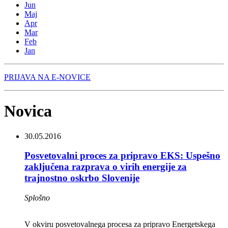
Jun
Maj
Apr
Mar
Feb
Jan
PRIJAVA NA E-NOVICE
Novica
30.05.2016
Posvetovalni proces za pripravo EKS: Uspešno
zaključena razprava o virih energije za
trajnostno oskrbo Slovenije
Splošno
V okviru posvetovalnega procesa za pripravo Energetskega