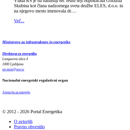
Vlada RS je na današnji 88. redni seji odpoklicala Gorazda
Skubina kot člana nadzornega sveta družbe ELES, d.o.o. in
na njegovo mesto imenovala dr.…
Več...
Ministrstvo za infrastrukturo in energetiko
Direktorat za energetiko
Langusova ulica 4
1000 Ljubljana
gp.mzie
@
gov
.
si
Nacionalni energetski regulativni organ
Agencija za energijo
© 2012 - 2026 Portal Energetika
O avtorjih
Pravno obvestilo