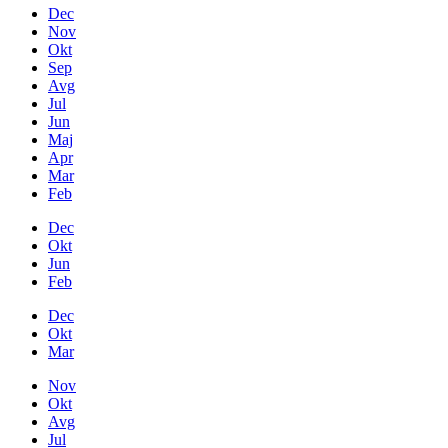
Dec
Nov
Okt
Sep
Avg
Jul
Jun
Maj
Apr
Mar
Feb
Dec
Okt
Jun
Feb
Dec
Okt
Mar
Nov
Okt
Avg
Jul