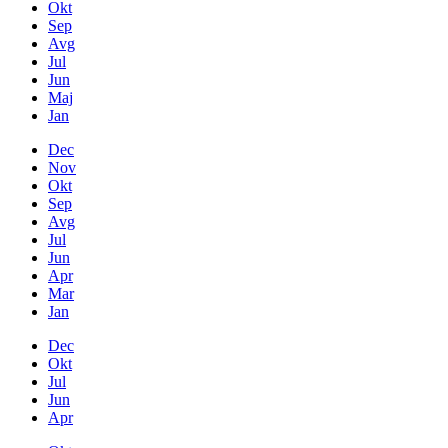
Okt
Sep
Avg
Jul
Jun
Maj
Jan
Dec
Nov
Okt
Sep
Avg
Jul
Jun
Apr
Mar
Jan
Dec
Okt
Jul
Jun
Apr