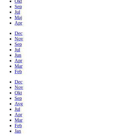
Okt
Sep
Jul
Maj
Apr
Dec
Nov
Sep
Jul
Jun
Apr
Mar
Feb
Dec
Nov
Okt
Sep
Avg
Jul
Apr
Mar
Feb
Jan