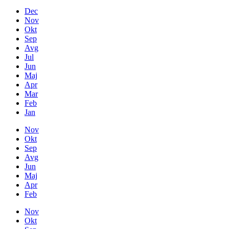
Dec
Nov
Okt
Sep
Avg
Jul
Jun
Maj
Apr
Mar
Feb
Jan
Nov
Okt
Sep
Avg
Jun
Maj
Apr
Feb
Nov
Okt