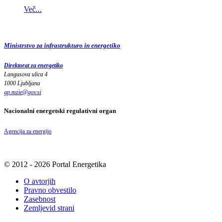
Več...
Ministrstvo za infrastrukturo in energetiko
Direktorat za energetiko
Langusova ulica 4
1000 Ljubljana
gp.mzie
@
gov
.
si
Nacionalni energetski regulativni organ
Agencija za energijo
© 2012 - 2026 Portal Energetika
O avtorjih
Pravno obvestilo
Zasebnost
Zemljevid strani