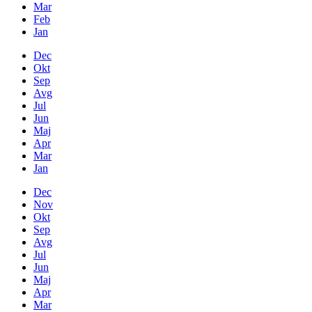
Mar
Feb
Jan
Dec
Okt
Sep
Avg
Jul
Jun
Maj
Apr
Mar
Jan
Dec
Nov
Okt
Sep
Avg
Jul
Jun
Maj
Apr
Mar