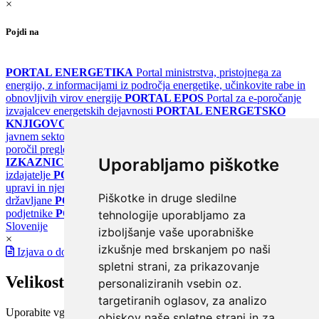
×
Pojdi na
PORTAL ENERGETIKA
Portal ministrstva, pristojnega za
energijo, z informacijami iz področja energetike, učinkovite rabe in
obnovljivih virov energije
PORTAL EPOS
Portal za e-poročanje
izvajalcev energetskih dejavnosti
PORTAL ENERGETSKO
KNJIGOVODSTVO
Portal za poročanje o upravljanju z energijo v
javnem sektorju
PORTAL KLIMATSKI SISTEMI
Register
poročil pregledov klimatskih sistemov
PORTAL ENERGETSKE
Uporabljamo piškotke
IZKAZNICE
Register energetskih izkaznic - za izdelovalce in
izdajatelje
PORTAL GOV.SI
Osrednje spletno mesto o državni
upravi in njenih storitvah
PORTAL eUPRAVA
Državni portal za
Piškotke in druge sledilne
državljane
PORTAL SPOT
Državni portal za podjetja in
podjetnike
PORTAL OPSI
Državni portal odprtih podatkov
tehnologije uporabljamo za
Slovenije
izboljšanje vaše uporabniške
×
izkušnje med brskanjem po naši
Izjava o dostopnosti
spletni strani, za prikazovanje
Velikost pisave
personaliziranih vsebin oz.
targetiranih oglasov, za analizo
Uporabite vgrajeno funkcijo brskalnika
obiskov naše spletne strani in za