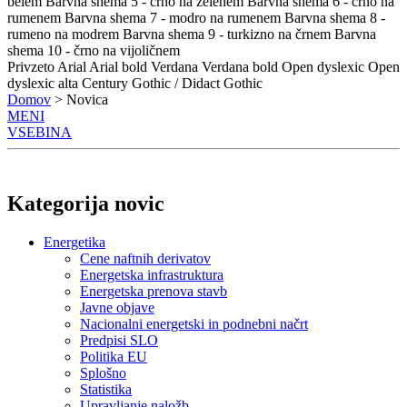
belem
Barvna shema 5 - črno na zelenem
Barvna shema 6 - črno na
rumenem
Barvna shema 7 - modro na rumenem
Barvna shema 8 -
rumeno na modrem
Barvna shema 9 - turkizno na črnem
Barvna
shema 10 - črno na vijoličnem
Privzeto
Arial
Arial bold
Verdana
Verdana bold
Open dyslexic
Open
dyslexic alta
Century Gothic / Didact Gothic
Domov
> Novica
MENI
VSEBINA
Kategorija novic
Energetika
Cene naftnih derivatov
Energetska infrastruktura
Energetska prenova stavb
Javne objave
Nacionalni energetski in podnebni načrt
Predpisi SLO
Politika EU
Splošno
Statistika
Upravljanje naložb