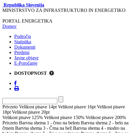
Republika Slovenija
MINISTRSTVO ZA INFRASTRUKTURO IN ENERGETIKO
PORTAL ENERGETIKA
Domov
Področja
Statistika
Dokumenti
Predpisi
Javne objave
E-Poročanje
DOSTOPNOST
Privzeto
Velikost pisave 14pt
Velikost pisave 16pt
Velikost pisave
18pt
Velikost pisave 20pt
Velikost pisave 125%
Velikost pisave 150%
Velikost pisave 200%
Privzeto
Barvna shema 1 - črno na belem
Barvna shema 2 - belo na
črnem
Barvna shema 3 - Črna na bež
Barvna shema 4 - modro na