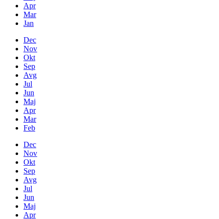
Apr
Mar
Jan
Dec
Nov
Okt
Sep
Avg
Jul
Jun
Maj
Apr
Mar
Feb
Dec
Nov
Okt
Sep
Avg
Jul
Jun
Maj
Apr