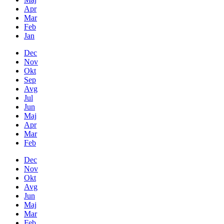
Apr
Mar
Feb
Jan
Dec
Nov
Okt
Sep
Avg
Jul
Jun
Maj
Apr
Mar
Feb
Dec
Nov
Okt
Avg
Jun
Maj
Mar
Feb