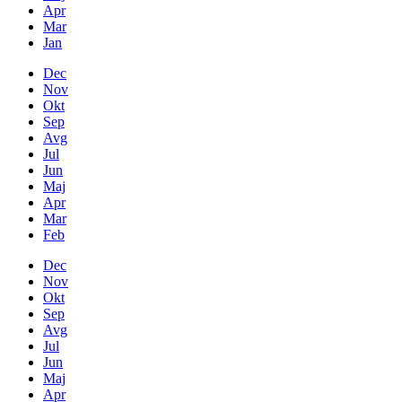
Apr
Mar
Jan
Dec
Nov
Okt
Sep
Avg
Jul
Jun
Maj
Apr
Mar
Feb
Dec
Nov
Okt
Sep
Avg
Jul
Jun
Maj
Apr