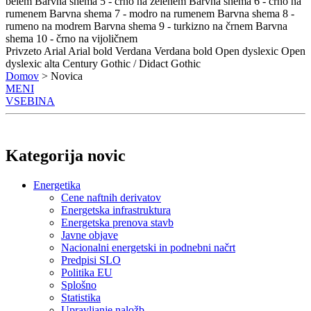
belem
Barvna shema 5 - črno na zelenem
Barvna shema 6 - črno na
rumenem
Barvna shema 7 - modro na rumenem
Barvna shema 8 -
rumeno na modrem
Barvna shema 9 - turkizno na črnem
Barvna
shema 10 - črno na vijoličnem
Privzeto
Arial
Arial bold
Verdana
Verdana bold
Open dyslexic
Open
dyslexic alta
Century Gothic / Didact Gothic
Domov
> Novica
MENI
VSEBINA
Kategorija novic
Energetika
Cene naftnih derivatov
Energetska infrastruktura
Energetska prenova stavb
Javne objave
Nacionalni energetski in podnebni načrt
Predpisi SLO
Politika EU
Splošno
Statistika
Upravljanje naložb