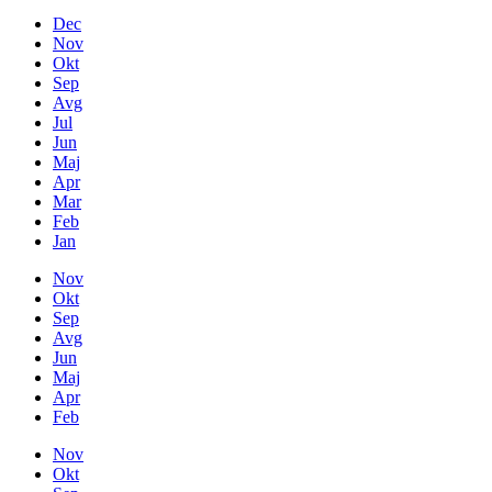
Dec
Nov
Okt
Sep
Avg
Jul
Jun
Maj
Apr
Mar
Feb
Jan
Nov
Okt
Sep
Avg
Jun
Maj
Apr
Feb
Nov
Okt