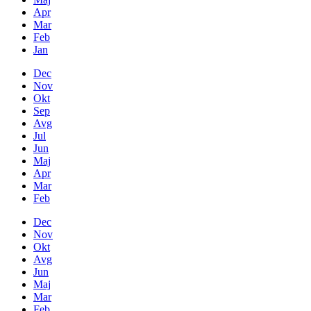
Apr
Mar
Feb
Jan
Dec
Nov
Okt
Sep
Avg
Jul
Jun
Maj
Apr
Mar
Feb
Dec
Nov
Okt
Avg
Jun
Maj
Mar
Feb