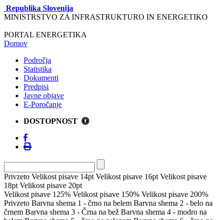
Republika Slovenija
MINISTRSTVO ZA INFRASTRUKTURO IN ENERGETIKO
PORTAL ENERGETIKA
Domov
Področja
Statistika
Dokumenti
Predpisi
Javne objave
E-Poročanje
DOSTOPNOST
Privzeto
Velikost pisave 14pt
Velikost pisave 16pt
Velikost pisave
18pt
Velikost pisave 20pt
Velikost pisave 125%
Velikost pisave 150%
Velikost pisave 200%
Privzeto
Barvna shema 1 - črno na belem
Barvna shema 2 - belo na
črnem
Barvna shema 3 - Črna na bež
Barvna shema 4 - modro na