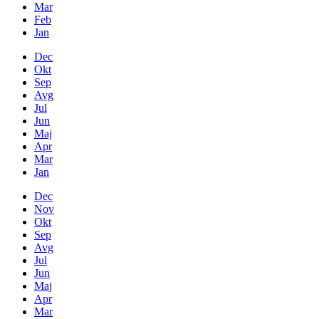
Mar
Feb
Jan
Dec
Okt
Sep
Avg
Jul
Jun
Maj
Apr
Mar
Jan
Dec
Nov
Okt
Sep
Avg
Jul
Jun
Maj
Apr
Mar