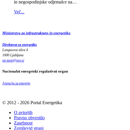
in negospodinjske odjemalce na…
Več...
Ministrstvo za infrastrukturo in energetiko
Direktorat za energetiko
Langusova ulica 4
1000 Ljubljana
gp.mzie
@
gov
.
si
Nacionalni energetski regulativni organ
Agencija za energijo
© 2012 - 2026 Portal Energetika
O avtorjih
Pravno obvestilo
Zasebnost
Zemljevid strani