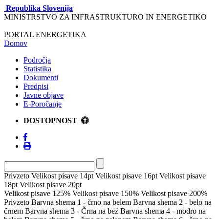
Republika Slovenija
MINISTRSTVO ZA INFRASTRUKTURO IN ENERGETIKO
PORTAL ENERGETIKA
Domov
Področja
Statistika
Dokumenti
Predpisi
Javne objave
E-Poročanje
DOSTOPNOST
Privzeto
Velikost pisave 14pt
Velikost pisave 16pt
Velikost pisave
18pt
Velikost pisave 20pt
Velikost pisave 125%
Velikost pisave 150%
Velikost pisave 200%
Privzeto
Barvna shema 1 - črno na belem
Barvna shema 2 - belo na
črnem
Barvna shema 3 - Črna na bež
Barvna shema 4 - modro na