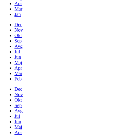
Apr
Mar
Jan
Dec
Nov
Okt
Sep
Avg
Jul
Jun
Maj
Apr
Mar
Feb
Dec
Nov
Okt
Sep
Avg
Jul
Jun
Maj
Apr