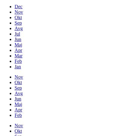
Dec
Nov
Okt
Sep
Avg
Jul
Jun
Maj
Apr
Mar
Feb
Jan
Nov
Okt
Sep
Avg
Jun
Maj
Apr
Feb
Nov
Okt