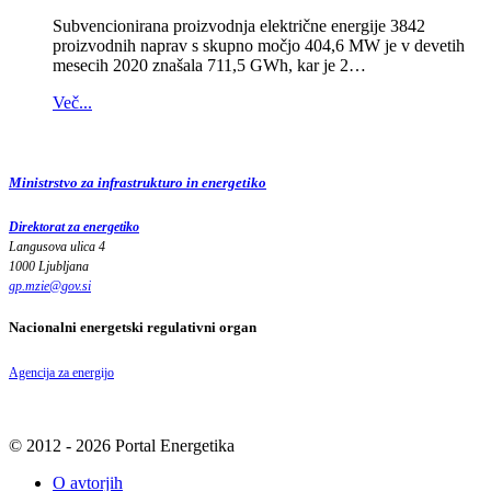
Subvencionirana proizvodnja električne energije 3842
proizvodnih naprav s skupno močjo 404,6 MW je v devetih
mesecih 2020 znašala 711,5 GWh, kar je 2…
Več...
Ministrstvo za infrastrukturo in energetiko
Direktorat za energetiko
Langusova ulica 4
1000 Ljubljana
gp.mzie
@
gov
.
si
Nacionalni energetski regulativni organ
Agencija za energijo
© 2012 - 2026 Portal Energetika
O avtorjih