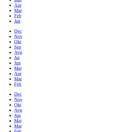
Apr
Mar
Feb
Jan
Dec
Nov
Okt
Sep
Avg
Jul
Jun
Maj
Apr
Mar
Feb
Dec
Nov
Okt
Avg
Jun
Maj
Mar
Feb