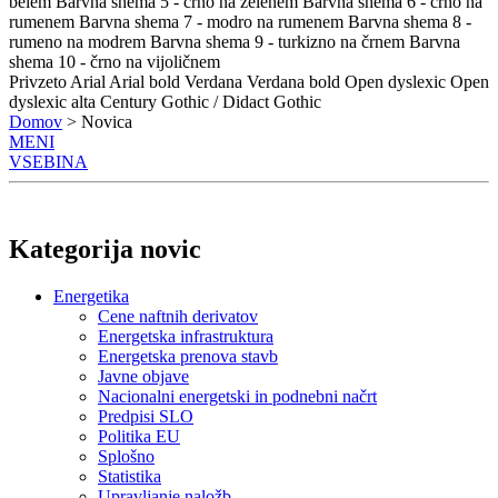
belem
Barvna shema 5 - črno na zelenem
Barvna shema 6 - črno na
rumenem
Barvna shema 7 - modro na rumenem
Barvna shema 8 -
rumeno na modrem
Barvna shema 9 - turkizno na črnem
Barvna
shema 10 - črno na vijoličnem
Privzeto
Arial
Arial bold
Verdana
Verdana bold
Open dyslexic
Open
dyslexic alta
Century Gothic / Didact Gothic
Domov
> Novica
MENI
VSEBINA
Kategorija novic
Energetika
Cene naftnih derivatov
Energetska infrastruktura
Energetska prenova stavb
Javne objave
Nacionalni energetski in podnebni načrt
Predpisi SLO
Politika EU
Splošno
Statistika
Upravljanje naložb