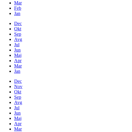
Mar
Feb
Jan
Dec
Okt
Sep
Avg
Jul
Jun
Maj
Apr
Mar
Jan
Dec
Nov
Okt
Sep
Avg
Jul
Jun
Maj
Apr
Mar