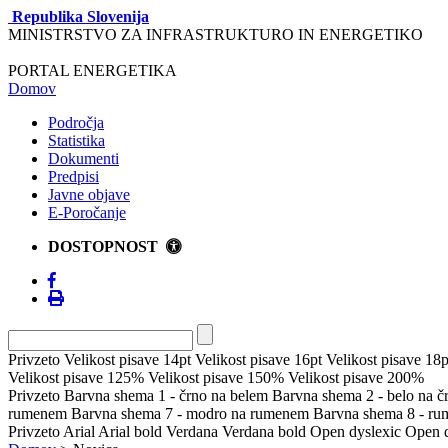
Republika Slovenija
MINISTRSTVO ZA INFRASTRUKTURO IN ENERGETIKO
PORTAL ENERGETIKA
Domov
Področja
Statistika
Dokumenti
Predpisi
Javne objave
E-Poročanje
DOSTOPNOST
Privzeto
Velikost pisave 14pt
Velikost pisave 16pt
Velikost pisave 18p
Velikost pisave 125%
Velikost pisave 150%
Velikost pisave 200%
Privzeto
Barvna shema 1 - črno na belem
Barvna shema 2 - belo na 
rumenem
Barvna shema 7 - modro na rumenem
Barvna shema 8 - r
Privzeto
Arial
Arial bold
Verdana
Verdana bold
Open dyslexic
Open d