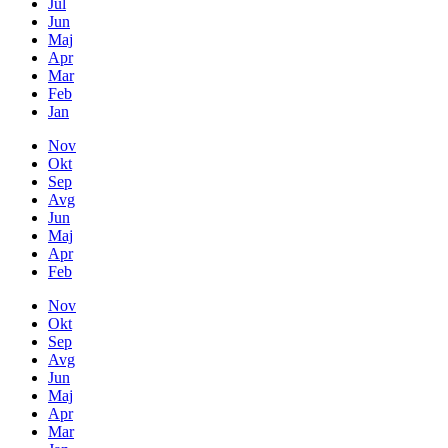
Jul
Jun
Maj
Apr
Mar
Feb
Jan
Nov
Okt
Sep
Avg
Jun
Maj
Apr
Feb
Nov
Okt
Sep
Avg
Jun
Maj
Apr
Mar