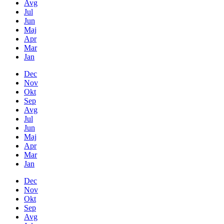
Avg
Jul
Jun
Maj
Apr
Mar
Jan
Dec
Nov
Okt
Sep
Avg
Jul
Jun
Maj
Apr
Mar
Jan
Dec
Nov
Okt
Sep
Avg