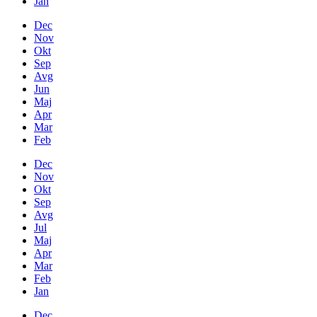
Jan
Dec
Nov
Okt
Sep
Avg
Jun
Maj
Apr
Mar
Feb
Dec
Nov
Okt
Sep
Avg
Jul
Maj
Apr
Mar
Feb
Jan
Dec