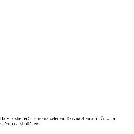
Barvna shema 5 - črno na zelenem
Barvna shema 6 - črno na
- črno na vijoličnem