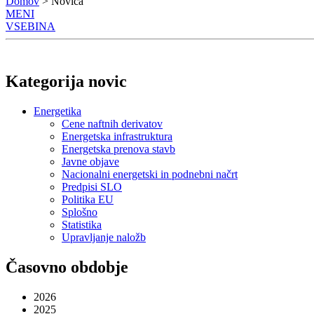
Domov
> Novica
MENI
VSEBINA
Kategorija novic
Energetika
Cene naftnih derivatov
Energetska infrastruktura
Energetska prenova stavb
Javne objave
Nacionalni energetski in podnebni načrt
Predpisi SLO
Politika EU
Splošno
Statistika
Upravljanje naložb
Časovno obdobje
2026
2025