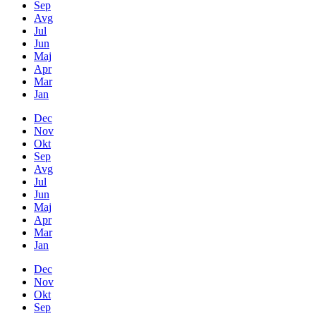
Sep
Avg
Jul
Jun
Maj
Apr
Mar
Jan
Dec
Nov
Okt
Sep
Avg
Jul
Jun
Maj
Apr
Mar
Jan
Dec
Nov
Okt
Sep