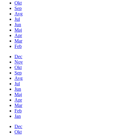
Okt
Sep
Avg
Jul
Jun
Maj
Apr
Mar
Feb
Dec
Nov
Okt
Sep
Avg
Jul
Jun
Maj
Apr
Mar
Feb
Jan
Dec
Okt