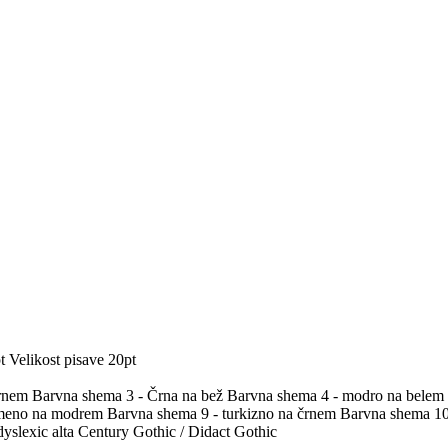
t
Velikost pisave 20pt
črnem
Barvna shema 3 - Črna na bež
Barvna shema 4 - modro na belem
umeno na modrem
Barvna shema 9 - turkizno na črnem
Barvna shema 10 
yslexic alta
Century Gothic / Didact Gothic