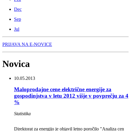
Dec
Sep
Jul
PRIJAVA NA E-NOVICE
Novica
10.05.2013
Maloprodajne cene električne energije za
gospodinjstva v letu 2012 višje v povprečju za 4
%
Statistika
Direktorat za energijo je objavil letno poročilo "Analiza cen