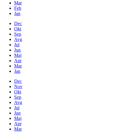
Mar
Feb
Jan
Dec
Okt
Sep
Avg
Jul
Jun
Maj
Apr
Mar
Jan
Dec
Nov
Okt
Sep
Avg
Jul
Jun
Maj
Apr
Mar