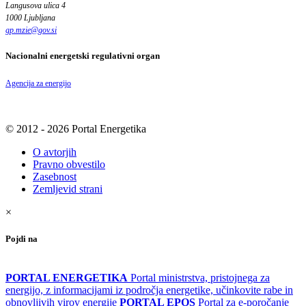
Langusova ulica 4
1000 Ljubljana
gp.mzie
@
gov
.
si
Nacionalni energetski regulativni organ
Agencija za energijo
© 2012 - 2026 Portal Energetika
O avtorjih
Pravno obvestilo
Zasebnost
Zemljevid strani
×
Pojdi na
PORTAL ENERGETIKA
Portal ministrstva, pristojnega za
energijo, z informacijami iz področja energetike, učinkovite rabe in
obnovljivih virov energije
PORTAL EPOS
Portal za e-poročanje