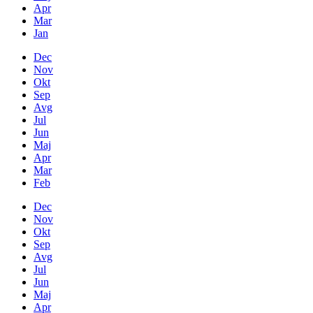
Apr
Mar
Jan
Dec
Nov
Okt
Sep
Avg
Jul
Jun
Maj
Apr
Mar
Feb
Dec
Nov
Okt
Sep
Avg
Jul
Jun
Maj
Apr