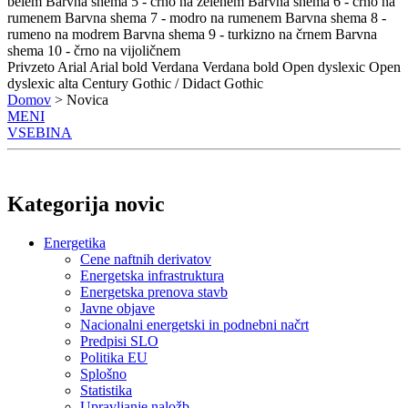
belem
Barvna shema 5 - črno na zelenem
Barvna shema 6 - črno na
rumenem
Barvna shema 7 - modro na rumenem
Barvna shema 8 -
rumeno na modrem
Barvna shema 9 - turkizno na črnem
Barvna
shema 10 - črno na vijoličnem
Privzeto
Arial
Arial bold
Verdana
Verdana bold
Open dyslexic
Open
dyslexic alta
Century Gothic / Didact Gothic
Domov
> Novica
MENI
VSEBINA
Kategorija novic
Energetika
Cene naftnih derivatov
Energetska infrastruktura
Energetska prenova stavb
Javne objave
Nacionalni energetski in podnebni načrt
Predpisi SLO
Politika EU
Splošno
Statistika
Upravljanje naložb