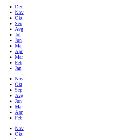
Dec
Nov
Okt
Sep
Avg
Jul
Jun
Maj
Apr
Mar
Feb
Jan
Nov
Okt
Sep
Avg
Jun
Maj
Apr
Feb
Nov
Okt