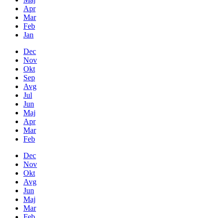
Apr
Mar
Feb
Jan
Dec
Nov
Okt
Sep
Avg
Jul
Jun
Maj
Apr
Mar
Feb
Dec
Nov
Okt
Avg
Jun
Maj
Mar
Feb