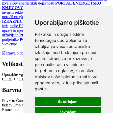
izvajalcev energetskih dejavnosti
PORTAL ENERGETSKO
KNJIGOVODSTVO
Portal za poročanje o upravljanju z energijo v
javnem sektorju
PORTAL KLIMATSKI SISTEMI
Register
poročil pregledov klimatskih sistemov
PORTAL ENERGETSKE
Uporabljamo piškotke
IZKAZNICE
Register energetskih izkaznic - za izdelovalce in
izdajatelje
PORTAL GOV.SI
Osrednje spletno mesto o državni
upravi in njenih storitvah
PORTAL eUPRAVA
Državni portal za
Piškotke in druge sledilne
državljane
PORTAL SPOT
Državni portal za podjetja in
podjetnike
PORTAL OPSI
Državni portal odprtih podatkov
tehnologije uporabljamo za
Slovenije
izboljšanje vaše uporabniške
×
izkušnje med brskanjem po naši
Izjava o dostopnosti
spletni strani, za prikazovanje
Velikost pisave
personaliziranih vsebin oz.
targetiranih oglasov, za analizo
Uporabite vgrajeno funkcijo brskalnika
obiskov naše spletne strani in za
CTRL + / CTRL -
vpogled v to, iz kje prihajajo naši
gostje.
Barvna shema
Privzeto
Črno na belem
Belo na črnem
Črno na bež
Modro na
Se strinjam
belem
Črno na zelenem
Črno na rumenem
Modro na rumenem
Rumeno na modrem
Turkizno na črnem
Črno na vijoličnem
Zavračam