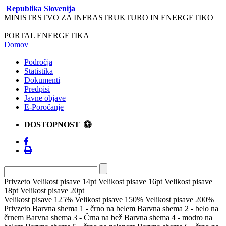
Republika Slovenija
MINISTRSTVO ZA INFRASTRUKTURO IN ENERGETIKO
PORTAL ENERGETIKA
Domov
Področja
Statistika
Dokumenti
Predpisi
Javne objave
E-Poročanje
DOSTOPNOST
Privzeto
Velikost pisave 14pt
Velikost pisave 16pt
Velikost pisave
18pt
Velikost pisave 20pt
Velikost pisave 125%
Velikost pisave 150%
Velikost pisave 200%
Privzeto
Barvna shema 1 - črno na belem
Barvna shema 2 - belo na
črnem
Barvna shema 3 - Črna na bež
Barvna shema 4 - modro na