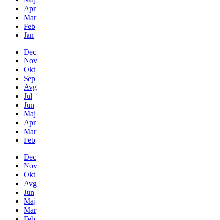
Apr
Mar
Feb
Jan
Dec
Nov
Okt
Sep
Avg
Jul
Jun
Maj
Apr
Mar
Feb
Dec
Nov
Okt
Avg
Jun
Maj
Mar
Feb