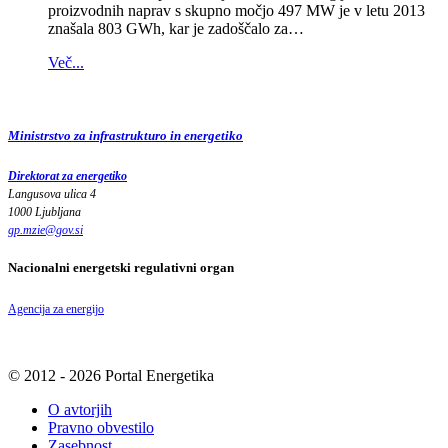
proizvodnih naprav s skupno močjo 497 MW je v letu 2013
znašala 803 GWh, kar je zadoščalo za…
Več...
Ministrstvo za infrastrukturo in energetiko
Direktorat za energetiko
Langusova ulica 4
1000 Ljubljana
gp.mzie
@
gov
.
si
Nacionalni energetski regulativni organ
Agencija za energijo
© 2012 - 2026 Portal Energetika
O avtorjih
Pravno obvestilo
Zasebnost