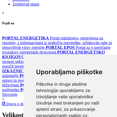
Zemljevid strani
×
Pojdi na
PORTAL ENERGETIKA
Portal ministrstva, pristojnega za
energijo, z informacijami iz področja energetike, učinkovite rabe in
obnovljivih virov energije
PORTAL EPOS
Portal za e-poročanje
izvajalcev energetskih dejavnosti
PORTAL ENERGETSKO
KNJIGOVODSTVO
Portal za poročanje o upravljanju z energijo v
javnem sektorju
PORTAL KLIMATSKI SISTEMI
Register
poročil pregledov klimatskih sistemov
PORTAL ENERGETSKE
Uporabljamo piškotke
IZKAZNICE
Register energetskih izkaznic - za izdelovalce in
izdajatelje
PORTAL GOV.SI
Osrednje spletno mesto o državni
upravi in njenih storitvah
PORTAL eUPRAVA
Državni portal za
Piškotke in druge sledilne
državljane
PORTAL SPOT
Državni portal za podjetja in
podjetnike
PORTAL OPSI
Državni portal odprtih podatkov
tehnologije uporabljamo za
Slovenije
izboljšanje vaše uporabniške
×
izkušnje med brskanjem po naši
Izjava o dostopnosti
spletni strani, za prikazovanje
Velikost pisave
personaliziranih vsebin oz.