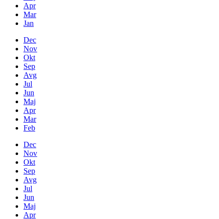
Apr
Mar
Jan
Dec
Nov
Okt
Sep
Avg
Jul
Jun
Maj
Apr
Mar
Feb
Dec
Nov
Okt
Sep
Avg
Jul
Jun
Maj
Apr