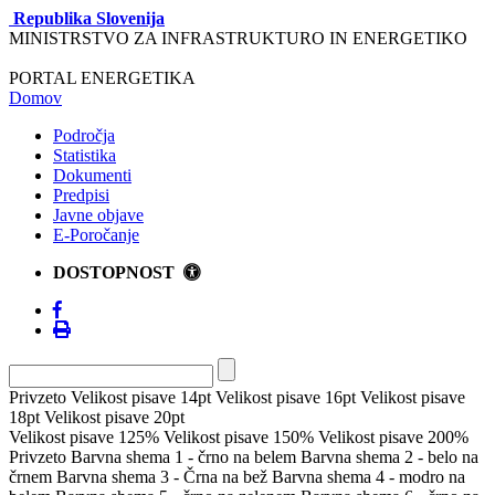
Republika Slovenija
MINISTRSTVO ZA INFRASTRUKTURO IN ENERGETIKO
PORTAL ENERGETIKA
Domov
Področja
Statistika
Dokumenti
Predpisi
Javne objave
E-Poročanje
DOSTOPNOST
Privzeto
Velikost pisave 14pt
Velikost pisave 16pt
Velikost pisave
18pt
Velikost pisave 20pt
Velikost pisave 125%
Velikost pisave 150%
Velikost pisave 200%
Privzeto
Barvna shema 1 - črno na belem
Barvna shema 2 - belo na
črnem
Barvna shema 3 - Črna na bež
Barvna shema 4 - modro na