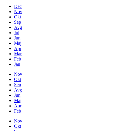
Dec
Nov
Okt
Sep
Avg
Jul
Jun
Maj
Apr
Mar
Feb
Jan
Nov
Okt
Sep
Avg
Jun
Maj
Apr
Feb
Nov
Okt