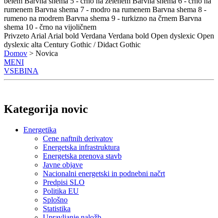
belem
Barvna shema 5 - črno na zelenem
Barvna shema 6 - črno na
rumenem
Barvna shema 7 - modro na rumenem
Barvna shema 8 -
rumeno na modrem
Barvna shema 9 - turkizno na črnem
Barvna
shema 10 - črno na vijoličnem
Privzeto
Arial
Arial bold
Verdana
Verdana bold
Open dyslexic
Open
dyslexic alta
Century Gothic / Didact Gothic
Domov
> Novica
MENI
VSEBINA
Kategorija novic
Energetika
Cene naftnih derivatov
Energetska infrastruktura
Energetska prenova stavb
Javne objave
Nacionalni energetski in podnebni načrt
Predpisi SLO
Politika EU
Splošno
Statistika
Upravljanje naložb