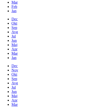
Mar
Feb
Jan
Dec
Okt
Sep
Avg
Jul
Jun
Maj
Apr
Mar
Jan
Dec
Nov
Okt
Sep
Avg
Jul
Jun
Maj
Apr
Mar