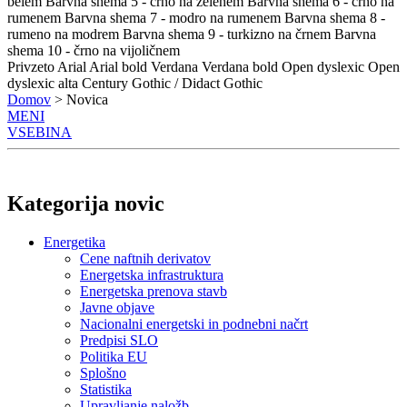
belem
Barvna shema 5 - črno na zelenem
Barvna shema 6 - črno na
rumenem
Barvna shema 7 - modro na rumenem
Barvna shema 8 -
rumeno na modrem
Barvna shema 9 - turkizno na črnem
Barvna
shema 10 - črno na vijoličnem
Privzeto
Arial
Arial bold
Verdana
Verdana bold
Open dyslexic
Open
dyslexic alta
Century Gothic / Didact Gothic
Domov
> Novica
MENI
VSEBINA
Kategorija novic
Energetika
Cene naftnih derivatov
Energetska infrastruktura
Energetska prenova stavb
Javne objave
Nacionalni energetski in podnebni načrt
Predpisi SLO
Politika EU
Splošno
Statistika
Upravljanje naložb