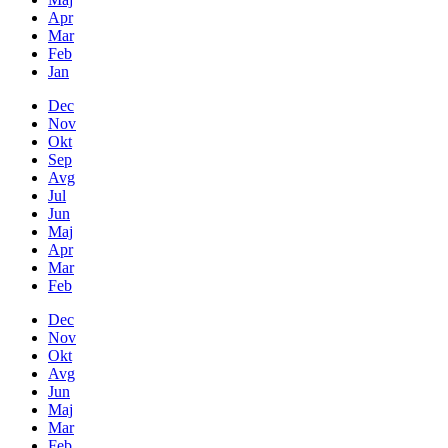
Apr
Mar
Feb
Jan
Dec
Nov
Okt
Sep
Avg
Jul
Jun
Maj
Apr
Mar
Feb
Dec
Nov
Okt
Avg
Jun
Maj
Mar
Feb