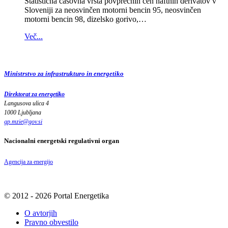
Statistična časovna vrsta povprečnih cen naftnih derivatov v
Sloveniji za neosvinčen motorni bencin 95, neosvinčen
motorni bencin 98, dizelsko gorivo,…
Več...
Ministrstvo za infrastrukturo in energetiko
Direktorat za energetiko
Langusova ulica 4
1000 Ljubljana
gp.mzie
@
gov
.
si
Nacionalni energetski regulativni organ
Agencija za energijo
© 2012 - 2026 Portal Energetika
O avtorjih
Pravno obvestilo