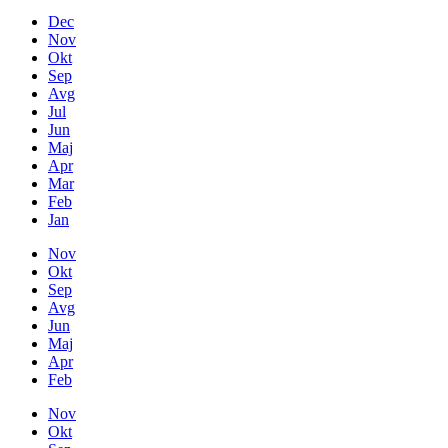
Dec
Nov
Okt
Sep
Avg
Jul
Jun
Maj
Apr
Mar
Feb
Jan
Nov
Okt
Sep
Avg
Jun
Maj
Apr
Feb
Nov
Okt