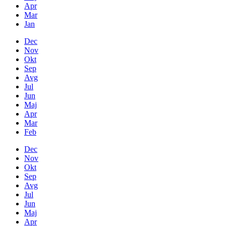
Apr
Mar
Jan
Dec
Nov
Okt
Sep
Avg
Jul
Jun
Maj
Apr
Mar
Feb
Dec
Nov
Okt
Sep
Avg
Jul
Jun
Maj
Apr