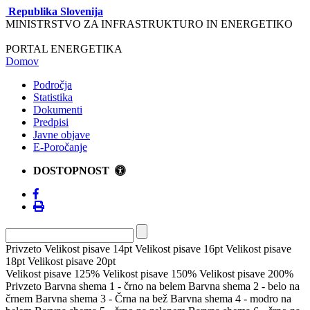
Republika Slovenija
MINISTRSTVO ZA INFRASTRUKTURO IN ENERGETIKO
PORTAL ENERGETIKA
Domov
Področja
Statistika
Dokumenti
Predpisi
Javne objave
E-Poročanje
DOSTOPNOST
Privzeto
Velikost pisave 14pt
Velikost pisave 16pt
Velikost pisave
18pt
Velikost pisave 20pt
Velikost pisave 125%
Velikost pisave 150%
Velikost pisave 200%
Privzeto
Barvna shema 1 - črno na belem
Barvna shema 2 - belo na
črnem
Barvna shema 3 - Črna na bež
Barvna shema 4 - modro na