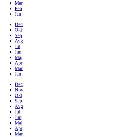
Mar
Feb
Jan
Dec
Okt
Sep
Avg
Jul
Jun
Maj
Apr
Mar
Jan
Dec
Nov
Okt
Sep
Avg
Jul
Jun
Maj
Apr
Mar