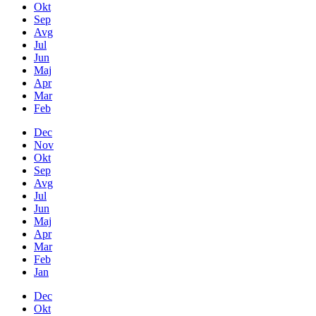
Okt
Sep
Avg
Jul
Jun
Maj
Apr
Mar
Feb
Dec
Nov
Okt
Sep
Avg
Jul
Jun
Maj
Apr
Mar
Feb
Jan
Dec
Okt