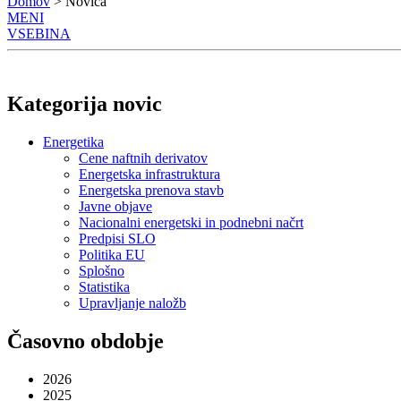
Domov
> Novica
MENI
VSEBINA
Kategorija novic
Energetika
Cene naftnih derivatov
Energetska infrastruktura
Energetska prenova stavb
Javne objave
Nacionalni energetski in podnebni načrt
Predpisi SLO
Politika EU
Splošno
Statistika
Upravljanje naložb
Časovno obdobje
2026
2025