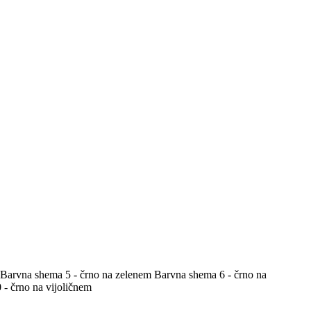
Barvna shema 5 - črno na zelenem
Barvna shema 6 - črno na
- črno na vijoličnem