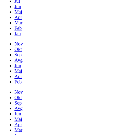
Jul
Jun
Maj
Apr
Mar
Feb
Jan
Nov
Okt
Sep
Avg
Jun
Maj
Apr
Feb
Nov
Okt
Sep
Avg
Jun
Maj
Apr
Mar