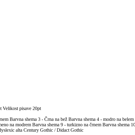
t
Velikost pisave 20pt
črnem
Barvna shema 3 - Črna na bež
Barvna shema 4 - modro na belem
umeno na modrem
Barvna shema 9 - turkizno na črnem
Barvna shema 10 
yslexic alta
Century Gothic / Didact Gothic