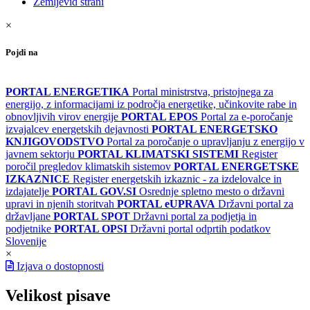
Zemljevid strani
×
Pojdi na
PORTAL ENERGETIKA
Portal ministrstva, pristojnega za
energijo, z informacijami iz področja energetike, učinkovite rabe in
obnovljivih virov energije
PORTAL EPOS
Portal za e-poročanje
izvajalcev energetskih dejavnosti
PORTAL ENERGETSKO
KNJIGOVODSTVO
Portal za poročanje o upravljanju z energijo v
javnem sektorju
PORTAL KLIMATSKI SISTEMI
Register
poročil pregledov klimatskih sistemov
PORTAL ENERGETSKE
IZKAZNICE
Register energetskih izkaznic - za izdelovalce in
izdajatelje
PORTAL GOV.SI
Osrednje spletno mesto o državni
upravi in njenih storitvah
PORTAL eUPRAVA
Državni portal za
državljane
PORTAL SPOT
Državni portal za podjetja in
podjetnike
PORTAL OPSI
Državni portal odprtih podatkov
Slovenije
×
Izjava o dostopnosti
Velikost pisave