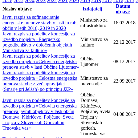
2026
2025
2024
2023
2022
2021
2020
2019
2018
2017
2016
2015
2
Datum
Naslov objave
Izdajatelj
objave
Javni razpis za sofinanciranje
Ministrstvo za
energetske prenove stavb v lasti in rabi
16.02.2018
infrastrukturo
občin v letih 2018, 2019 in 2020
Javni razpis za podelitev koncesije za
izvedbo projekta »Energetsko
Ministrstvo za
22.12.2017
pogodbeništvo v določenih objektih
kulturo
Ministrstva za kulturo«
Javni razpis za podelitev koncesije za
Občina
izvedbo projekta »Celovita energetska
08.12.2017
Ljutomer
prenova stavb v lasti Občine Ljutomer«
Javni razpis za podelitev koncesije za
izvedbo projekta »Celostna energetska
Ministrstvo za
22.09.2017
prenova stavbe z več upravljalci
pravosodje
(Šmarje pri Jelšah) po principu JZP«
Občine
Javni razpis za podelitev koncesije za
Dornava,
izvedbo projekta »Celovita energetska
Kidričevo,
prenova javnih objektov v lasti občin
Poljčane, Sveta
04.08.2017
Dornava, Kidričevo, Poljčane, Sveta
Trojica v
Trojica v Slovenskih Goricah in
Slovenskih
Trnovska vas«
goricah,
Trnovska vas