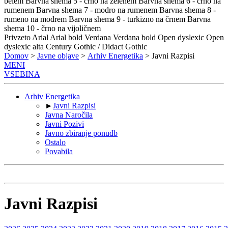
belem
Barvna shema 5 - črno na zelenem
Barvna shema 6 - črno na
rumenem
Barvna shema 7 - modro na rumenem
Barvna shema 8 -
rumeno na modrem
Barvna shema 9 - turkizno na črnem
Barvna
shema 10 - črno na vijoličnem
Privzeto
Arial
Arial bold
Verdana
Verdana bold
Open dyslexic
Open
dyslexic alta
Century Gothic / Didact Gothic
Domov
>
Javne objave
>
Arhiv Energetika
> Javni Razpisi
MENI
VSEBINA
Arhiv Energetika
►
Javni Razpisi
Javna Naročila
Javni Pozivi
Javno zbiranje ponudb
Ostalo
Povabila
Javni Razpisi