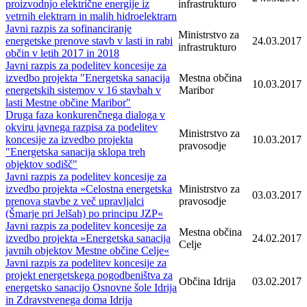
proizvodnjo električne energije iz
infrastrukturo
vetrnih elektrarn in malih hidroelektrarn
Javni razpis za sofinanciranje
Ministrstvo za
energetske prenove stavb v lasti in rabi
24.03.2017
infrastrukturo
občin v letih 2017 in 2018
Javni razpis za podelitev koncesije za
izvedbo projekta "Energetska sanacija
Mestna občina
10.03.2017
energetskih sistemov v 16 stavbah v
Maribor
lasti Mestne občine Maribor"
Druga faza konkurenčnega dialoga v
okviru javnega razpisa za podelitev
Ministrstvo za
koncesije za izvedbo projekta
10.03.2017
pravosodje
"Energetska sanacija sklopa treh
objektov sodišč"
Javni razpis za podelitev koncesije za
izvedbo projekta »Celostna energetska
Ministrstvo za
03.03.2017
prenova stavbe z več upravljalci
pravosodje
(Šmarje pri Jelšah) po principu JZP«
Javni razpis za podelitev koncesije za
Mestna občina
izvedbo projekta »Energetska sanacija
24.02.2017
Celje
javnih objektov Mestne občine Celje«
Javni razpis za podelitev koncesije za
projekt energetskega pogodbeništva za
Občina Idrija
03.02.2017
energetsko sanacijo Osnovne šole Idrija
in Zdravstvenega doma Idrija