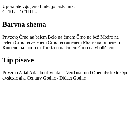
Uporabite vgrajeno funkcijo brskalnika
CTRL + / CTRL -
Barvna shema
Privzeto
Črno na belem
Belo na črnem
Črno na bež
Modro na
belem
Črno na zelenem
Črno na rumenem
Modro na rumenem
Rumeno na modrem
Turkizno na črnem
Črno na vijoličnem
Tip pisave
Privzeto
Arial
Arial bold
Verdana
Verdana bold
Open dyslexic
Open
dyslexic alta
Century Gothic / Didact Gothic