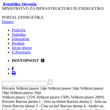
Republika Slovenija
MINISTRSTVO ZA INFRASTRUKTURO IN ENERGETIKO
PORTAL ENERGETIKA
Domov
Področja
Statistika
Dokumenti
Predpisi
Javne objave
E-Poročanje
DOSTOPNOST
Privzeto
Velikost pisave 14pt
Velikost pisave 16pt
Velikost pisave
18pt
Velikost pisave 20pt
Velikost pisave 125%
Velikost pisave 150%
Velikost pisave 200%
Privzeto
Barvna shema 1 - črno na belem
Barvna shema 2 - belo na
črnem
Barvna shema 3 - Črna na bež
Barvna shema 4 - modro na