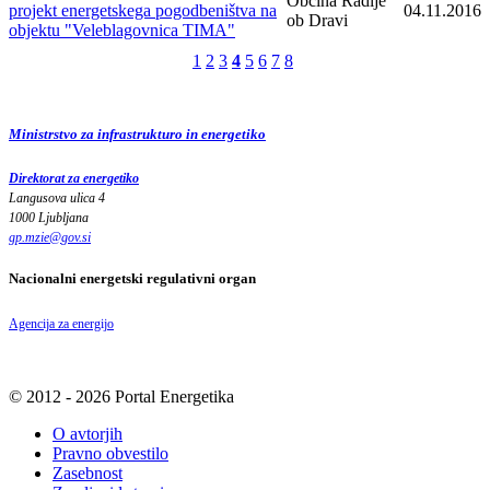
Občina Radlje
projekt energetskega pogodbeništva na
04.11.2016
ob Dravi
objektu "Veleblagovnica TIMA"
1
2
3
4
5
6
7
8
Ministrstvo za infrastrukturo in energetiko
Direktorat za energetiko
Langusova ulica 4
1000 Ljubljana
gp.mzie
@
gov
.
si
Nacionalni energetski regulativni organ
Agencija za energijo
© 2012 - 2026 Portal Energetika
O avtorjih
Pravno obvestilo
Zasebnost