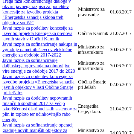
Tretja faza konkurenčnega dialoga v
okviru javnega razpisa za podelitev
Ministrstvo za
koncesije za izvedbo projekta
01.08.2017
pravosodje
"Energetska sanacija sklopa treh
objektov sodišč"
Javni razpis za podelitev koncesije za
izvedbo projekta Energetska prenova
Občina Kamnik
21.07.2017
javnih stavb v Občini Kamnik
Javni razpis za sofinanciranje nakupa in
Ministrstvo za
vgradnje pametnih števcev električne
30.06.2017
infrastrukturo
energije za obdobje 2017-2022
Javni razpis za sofinanciranje
Ministrstvo za
daljinskega ogrevanja na obnovljive
30.06.2017
infrastrukturo
vire energije za obdobje 2017 do 2020
Javni razpis za podelitev koncesije za
izvedbo projekta »Energetska sanacija
Občina Šmarje
02.06.2017
javnih objektov v lasti Občine Šmarje
pri Jelšah
pri Jelšah«
Javni razpis za dodelitev nepovratnih
finančnih spodbud 2017 za večjo
Energetika
izkoriščenost distribucijskih sistemov za
21.04.2017
Celje, d.o.o.
plin in toploto ter učinkovitejšo rabo
energije
Javni razpis za sofinanciranje operacij
gradnje novih manjših objektov za
Ministrstvo za
24.03.2017