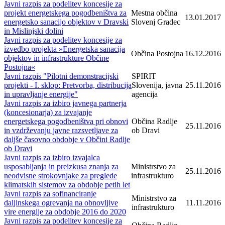
Javni razpis za podelitev koncesije za
projekt energetskega pogodbeništva za
Mestna občina
13.01.2017
energetsko sanacijo objektov v Dravski
Slovenj Gradec
in Mislinjski dolini
Javni razpis za podelitev koncesije za
izvedbo projekta »Energetska sanacija
Občina Postojna
16.12.2016
objektov in infrastrukture Občine
Postojna«
Javni razpis "Pilotni demonstracijski
SPIRIT
projekti - I. sklop: Pretvorba, distribucija
Slovenija, javna
25.11.2016
in upravljanje energije"
agencija
Javni razpis za izbiro javnega partnerja
(koncesionarja) za izvajanje
energetskega pogodbeništva pri obnovi
Občina Radlje
25.11.2016
in vzdrževanju javne razsvetljave za
ob Dravi
daljše časovno obdobje v Občini Radlje
ob Dravi
Javni razpis za izbiro izvajalca
usposabljanja in preizkusa znanja za
Ministrstvo za
25.11.2016
neodvisne strokovnjake za preglede
infrastrukturo
klimatskih sistemov za obdobje petih let
Javni razpis za sofinanciranje
Ministrstvo za
daljinskega ogrevanja na obnovljive
11.11.2016
infrastrukturo
vire energije za obdobje 2016 do 2020
Javni razpis za podelitev koncesije za