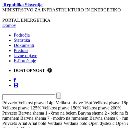
Republika Slovenija
MINISTRSTVO ZA INFRASTRUKTURO IN ENERGETIKO
PORTAL ENERGETIKA
Domov
Področja
Statistika
Dokumenti
Predpisi
Javne objave
E-Poročanje
DOSTOPNOST
Privzeto
Velikost pisave 14pt
Velikost pisave 16pt
Velikost pisave 18p
Velikost pisave 125%
Velikost pisave 150%
Velikost pisave 200%
Privzeto
Barvna shema 1 - črno na belem
Barvna shema 2 - belo na 
rumenem
Barvna shema 7 - modro na rumenem
Barvna shema 8 - r
Privzeto
Arial
Arial bold
Verdana
Verdana bold
Open dyslexic
Open d