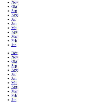
Nov
Okt
Sep
Avg
Jul
Jun
Maj
Apr
Mar
Feb
Jan
Dec
Nov
Okt
Sep
Avg
Jul
Jun
Maj
Apr
Mar
Feb
Jan