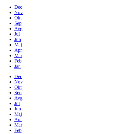
Dec
Nov
Okt
Sep
Avg
Jul
Jun
Maj
Apr
Mar
Feb
Jan
Dec
Nov
Okt
Sep
Avg
Jul
Jun
Maj
Apr
Mar
Feb