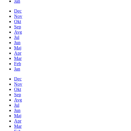
Jan
Dec
Nov
Okt
Sep
Avg
Jul
Jun
Maj
Apr
Mar
Feb
Jan
Dec
Nov
Okt
Sep
Avg
Jul
Jun
Maj
Apr
Mar