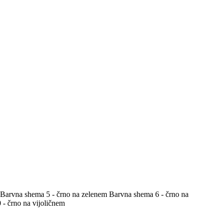
Barvna shema 5 - črno na zelenem
Barvna shema 6 - črno na
- črno na vijoličnem