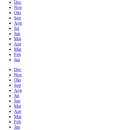
Dec
Nov
Okt
Sep
Avg
Jul
Jun
Maj
Apr
Mar
Feb
Jan
Dec
Nov
Okt
Sep
Avg
Jul
Jun
Maj
Apr
Mar
Feb
Jan