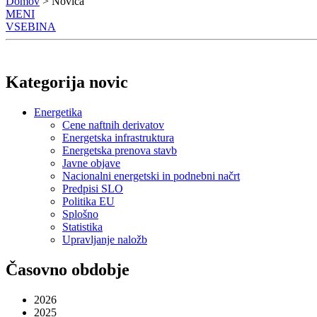
Domov
> Novica
MENI
VSEBINA
Kategorija novic
Energetika
Cene naftnih derivatov
Energetska infrastruktura
Energetska prenova stavb
Javne objave
Nacionalni energetski in podnebni načrt
Predpisi SLO
Politika EU
Splošno
Statistika
Upravljanje naložb
Časovno obdobje
2026
2025