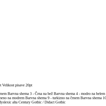
t
Velikost pisave 20pt
črnem
Barvna shema 3 - Črna na bež
Barvna shema 4 - modro na belem
umeno na modrem
Barvna shema 9 - turkizno na črnem
Barvna shema 10 
yslexic alta
Century Gothic / Didact Gothic