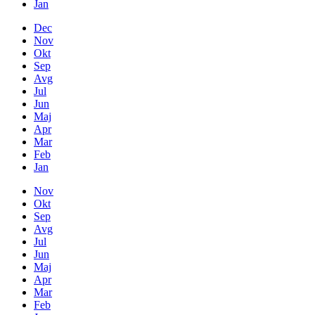
Jan
Dec
Nov
Okt
Sep
Avg
Jul
Jun
Maj
Apr
Mar
Feb
Jan
Nov
Okt
Sep
Avg
Jul
Jun
Maj
Apr
Mar
Feb