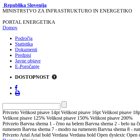
Republika Slovenija
MINISTRSTVO ZA INFRASTRUKTURO IN ENERGETIKO
PORTAL ENERGETIKA
Domov
Področja
Statistika
Dokumenti
Predpisi
Javne objave
E-Poročanje
DOSTOPNOST
Privzeto
Velikost pisave 14pt
Velikost pisave 16pt
Velikost pisave 18p
Velikost pisave 125%
Velikost pisave 150%
Velikost pisave 200%
Privzeto
Barvna shema 1 - črno na belem
Barvna shema 2 - belo na 
rumenem
Barvna shema 7 - modro na rumenem
Barvna shema 8 - r
Privzeto
Arial
Arial bold
Verdana
Verdana bold
Open dyslexic
Open d