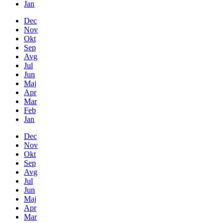
Jan
Dec
Nov
Okt
Sep
Avg
Jul
Jun
Maj
Apr
Mar
Feb
Jan
Dec
Nov
Okt
Sep
Avg
Jul
Jun
Maj
Apr
Mar