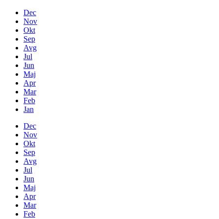
Dec
Nov
Okt
Sep
Avg
Jul
Jun
Maj
Apr
Mar
Feb
Jan
Dec
Nov
Okt
Sep
Avg
Jul
Jun
Maj
Apr
Mar
Feb