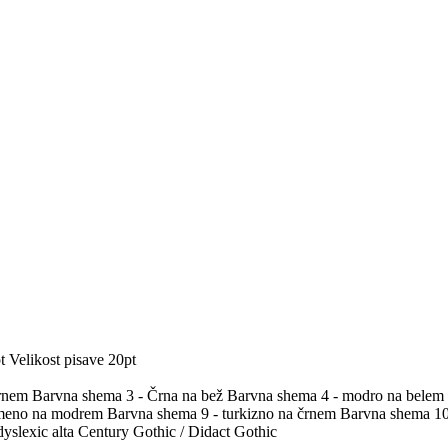
t
Velikost pisave 20pt
črnem
Barvna shema 3 - Črna na bež
Barvna shema 4 - modro na belem
umeno na modrem
Barvna shema 9 - turkizno na črnem
Barvna shema 10 
yslexic alta
Century Gothic / Didact Gothic