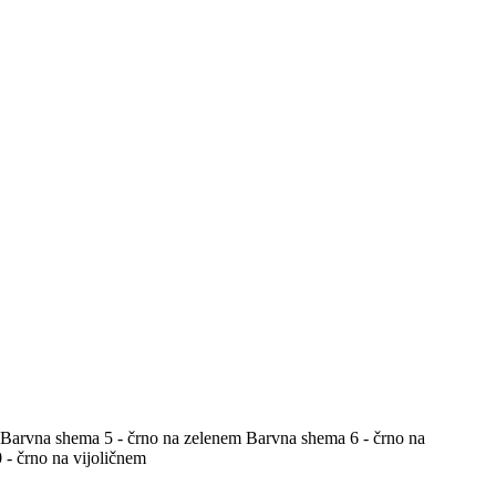
Barvna shema 5 - črno na zelenem
Barvna shema 6 - črno na
- črno na vijoličnem