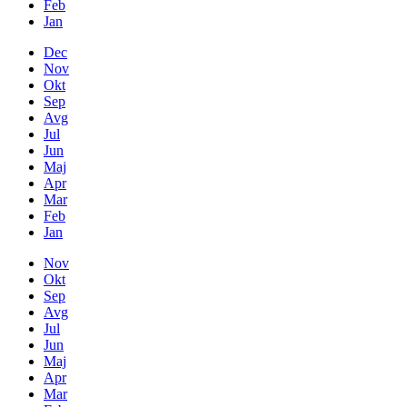
Feb
Jan
Dec
Nov
Okt
Sep
Avg
Jul
Jun
Maj
Apr
Mar
Feb
Jan
Nov
Okt
Sep
Avg
Jul
Jun
Maj
Apr
Mar