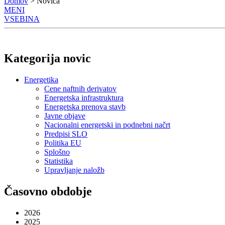
Domov
> Novica
MENI
VSEBINA
Kategorija novic
Energetika
Cene naftnih derivatov
Energetska infrastruktura
Energetska prenova stavb
Javne objave
Nacionalni energetski in podnebni načrt
Predpisi SLO
Politika EU
Splošno
Statistika
Upravljanje naložb
Časovno obdobje
2026
2025