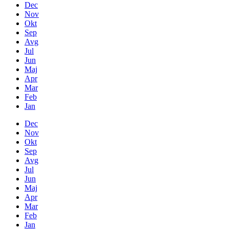
Dec
Nov
Okt
Sep
Avg
Jul
Jun
Maj
Apr
Mar
Feb
Jan
Dec
Nov
Okt
Sep
Avg
Jul
Jun
Maj
Apr
Mar
Feb
Jan