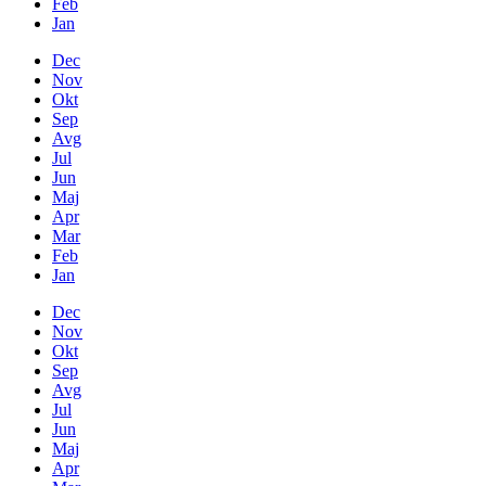
Feb
Jan
Dec
Nov
Okt
Sep
Avg
Jul
Jun
Maj
Apr
Mar
Feb
Jan
Dec
Nov
Okt
Sep
Avg
Jul
Jun
Maj
Apr