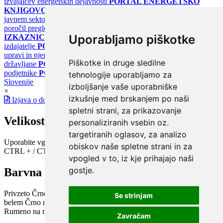
izvajalcev energetskih dejavnosti
PORTAL ENERGETSKO
KNJIGOVODSTVO
Portal za poročanje o upravljanju z energijo v
javnem sektorju
PORTAL KLIMATSKI SISTEMI
Register
poročil pregledov klimatskih sistemov
PORTAL ENERGETSKE
Uporabljamo piškotke
IZKAZNICE
Register energetskih izkaznic - za izdelovalce in
izdajatelje
PORTAL GOV.SI
Osrednje spletno mesto o državni
upravi in njenih storitvah
PORTAL eUPRAVA
Državni portal za
Piškotke in druge sledilne
državljane
PORTAL SPOT
Državni portal za podjetja in
podjetnike
PORTAL OPSI
Državni portal odprtih podatkov
tehnologije uporabljamo za
Slovenije
izboljšanje vaše uporabniške
×
izkušnje med brskanjem po naši
Izjava o dostopnosti
spletni strani, za prikazovanje
Velikost pisave
personaliziranih vsebin oz.
targetiranih oglasov, za analizo
Uporabite vgrajeno funkcijo brskalnika
obiskov naše spletne strani in za
CTRL + / CTRL -
vpogled v to, iz kje prihajajo naši
gostje.
Barvna shema
Privzeto
Črno na belem
Belo na črnem
Črno na bež
Modro na
Se strinjam
belem
Črno na zelenem
Črno na rumenem
Modro na rumenem
Rumeno na modrem
Turkizno na črnem
Črno na vijoličnem
Zavračam