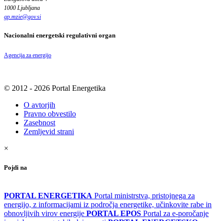
1000 Ljubljana
gp.mzie
@
gov
.
si
Nacionalni energetski regulativni organ
Agencija za energijo
© 2012 - 2026 Portal Energetika
O avtorjih
Pravno obvestilo
Zasebnost
Zemljevid strani
×
Pojdi na
PORTAL ENERGETIKA
Portal ministrstva, pristojnega za
energijo, z informacijami iz področja energetike, učinkovite rabe in
obnovljivih virov energije
PORTAL EPOS
Portal za e-poročanje