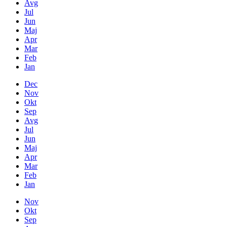
Avg
Jul
Jun
Maj
Apr
Mar
Feb
Jan
Dec
Nov
Okt
Sep
Avg
Jul
Jun
Maj
Apr
Mar
Feb
Jan
Nov
Okt
Sep