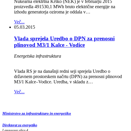
Nukearna elektrtna Krško (NEK) je v februarju 2015
proizvedla 491530,1 MWh bruto električne energije na
izhodu generatorja oziroma je oddala v…
Več...
05.03.2015
Vlada sprejela Uredbo o DPN za prenosni
plinovod M3/1 Kalce - Vodice
Energetska infrastruktura
Vlada RS je na današnji redni seji sprejela Uredbo o
državnem prostorskem načrtu (DPN) za prenosni plinovod
M3/1 Kalce–Vodice. Uredba, v skladu z…
Več...
Ministrstvo za infrastrukturo in energetiko
Direktorat za energetiko
Langusova ulica 4