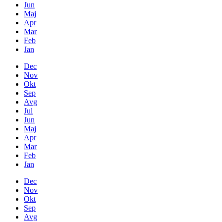
Jun
Maj
Apr
Mar
Feb
Jan
Dec
Nov
Okt
Sep
Avg
Jul
Jun
Maj
Apr
Mar
Feb
Jan
Dec
Nov
Okt
Sep
Avg