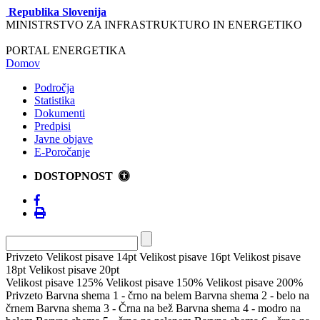
Republika Slovenija
MINISTRSTVO ZA INFRASTRUKTURO IN ENERGETIKO
PORTAL ENERGETIKA
Domov
Področja
Statistika
Dokumenti
Predpisi
Javne objave
E-Poročanje
DOSTOPNOST
Privzeto
Velikost pisave 14pt
Velikost pisave 16pt
Velikost pisave
18pt
Velikost pisave 20pt
Velikost pisave 125%
Velikost pisave 150%
Velikost pisave 200%
Privzeto
Barvna shema 1 - črno na belem
Barvna shema 2 - belo na
črnem
Barvna shema 3 - Črna na bež
Barvna shema 4 - modro na