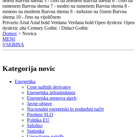
belem
Barvna shema 5 - črno na zelenem
Barvna shema 6 - črno na
rumenem
Barvna shema 7 - modro na rumenem
Barvna shema 8 -
rumeno na modrem
Barvna shema 9 - turkizno na črnem
Barvna
shema 10 - črno na vijoličnem
Privzeto
Arial
Arial bold
Verdana
Verdana bold
Open dyslexic
Open
dyslexic alta
Century Gothic / Didact Gothic
Domov
> Novica
MENI
VSEBINA
Kategorija novic
Energetika
Cene naftnih derivatov
Energetska infrastruktura
Energetska prenova stavb
Javne objave
Nacionalni energetski in podnebni načrt
Predpisi SLO
Politika EU
Splošno
Statistika
Upravljanje naložb