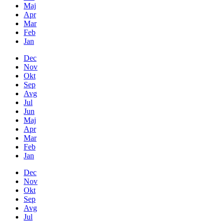
Maj
Apr
Mar
Feb
Jan
Dec
Nov
Okt
Sep
Avg
Jul
Jun
Maj
Apr
Mar
Feb
Jan
Dec
Nov
Okt
Sep
Avg
Jul