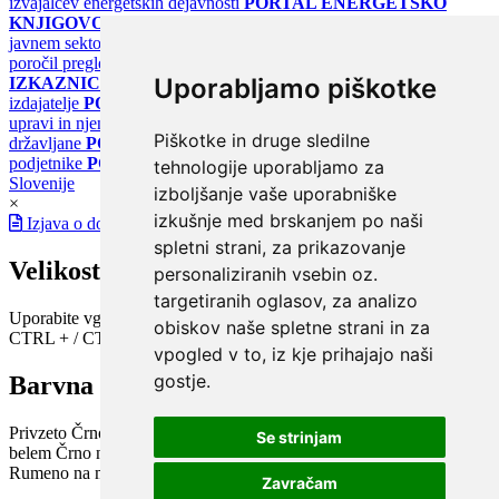
izvajalcev energetskih dejavnosti
PORTAL ENERGETSKO
KNJIGOVODSTVO
Portal za poročanje o upravljanju z energijo v
javnem sektorju
PORTAL KLIMATSKI SISTEMI
Register
poročil pregledov klimatskih sistemov
PORTAL ENERGETSKE
Uporabljamo piškotke
IZKAZNICE
Register energetskih izkaznic - za izdelovalce in
izdajatelje
PORTAL GOV.SI
Osrednje spletno mesto o državni
upravi in njenih storitvah
PORTAL eUPRAVA
Državni portal za
Piškotke in druge sledilne
državljane
PORTAL SPOT
Državni portal za podjetja in
podjetnike
PORTAL OPSI
Državni portal odprtih podatkov
tehnologije uporabljamo za
Slovenije
izboljšanje vaše uporabniške
×
izkušnje med brskanjem po naši
Izjava o dostopnosti
spletni strani, za prikazovanje
Velikost pisave
personaliziranih vsebin oz.
targetiranih oglasov, za analizo
Uporabite vgrajeno funkcijo brskalnika
obiskov naše spletne strani in za
CTRL + / CTRL -
vpogled v to, iz kje prihajajo naši
gostje.
Barvna shema
Privzeto
Črno na belem
Belo na črnem
Črno na bež
Modro na
Se strinjam
belem
Črno na zelenem
Črno na rumenem
Modro na rumenem
Rumeno na modrem
Turkizno na črnem
Črno na vijoličnem
Zavračam