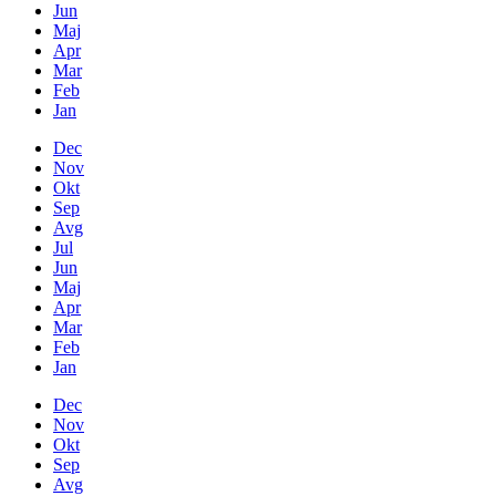
Jun
Maj
Apr
Mar
Feb
Jan
Dec
Nov
Okt
Sep
Avg
Jul
Jun
Maj
Apr
Mar
Feb
Jan
Dec
Nov
Okt
Sep
Avg