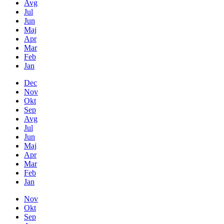
Avg
Jul
Jun
Maj
Apr
Mar
Feb
Jan
Dec
Nov
Okt
Sep
Avg
Jul
Jun
Maj
Apr
Mar
Feb
Jan
Nov
Okt
Sep