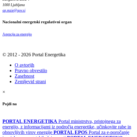
1000 Ljubljana
gp.mzie
@
gov
.
si
Nacionalni energetski regulativni organ
Agencija za energijo
© 2012 - 2026 Portal Energetika
O avtorjih
Pravno obvestilo
Zasebnost
Zemljevid strani
×
Pojdi na
PORTAL ENERGETIKA
Portal ministrstva, pristojnega za
energijo, z informacijami iz področja energetike, učinkovite rabe in
obnovljivih virov energije
PORTAL EPOS
Portal za e-poročanje