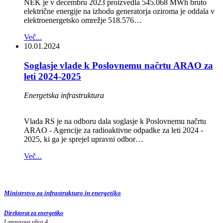
NEK je v decembru 2023 proizvedla 545.068 MWh bruto
električne energije na izhodu generatorja oziroma je oddala v
elektroenergetsko omrežje 518.576…
Več...
10.01.2024
Soglasje vlade k Poslovnemu načrtu ARAO za
leti 2024-2025
Energetska infrastruktura
Vlada RS je na odboru dala soglasje k Poslovnemu načrtu
ARAO - Agencije za radioaktivne odpadke za leti 2024 -
2025, ki ga je sprejel upravni odbor…
Več...
Ministrstvo za infrastrukturo in energetiko
Direktorat za energetiko
Langusova ulica 4