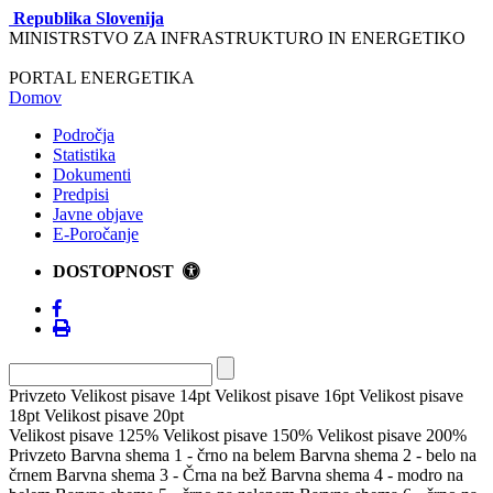
Republika Slovenija
MINISTRSTVO ZA INFRASTRUKTURO IN ENERGETIKO
PORTAL ENERGETIKA
Domov
Področja
Statistika
Dokumenti
Predpisi
Javne objave
E-Poročanje
DOSTOPNOST
Privzeto
Velikost pisave 14pt
Velikost pisave 16pt
Velikost pisave
18pt
Velikost pisave 20pt
Velikost pisave 125%
Velikost pisave 150%
Velikost pisave 200%
Privzeto
Barvna shema 1 - črno na belem
Barvna shema 2 - belo na
črnem
Barvna shema 3 - Črna na bež
Barvna shema 4 - modro na