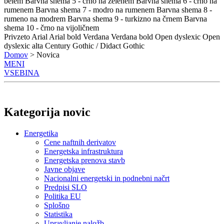
belem
Barvna shema 5 - črno na zelenem
Barvna shema 6 - črno na
rumenem
Barvna shema 7 - modro na rumenem
Barvna shema 8 -
rumeno na modrem
Barvna shema 9 - turkizno na črnem
Barvna
shema 10 - črno na vijoličnem
Privzeto
Arial
Arial bold
Verdana
Verdana bold
Open dyslexic
Open
dyslexic alta
Century Gothic / Didact Gothic
Domov
> Novica
MENI
VSEBINA
Kategorija novic
Energetika
Cene naftnih derivatov
Energetska infrastruktura
Energetska prenova stavb
Javne objave
Nacionalni energetski in podnebni načrt
Predpisi SLO
Politika EU
Splošno
Statistika
Upravljanje naložb