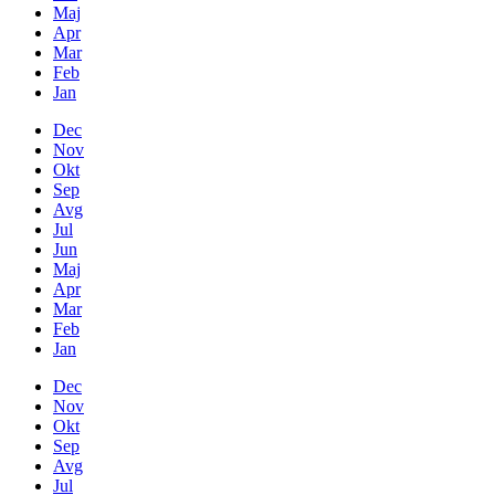
Maj
Apr
Mar
Feb
Jan
Dec
Nov
Okt
Sep
Avg
Jul
Jun
Maj
Apr
Mar
Feb
Jan
Dec
Nov
Okt
Sep
Avg
Jul