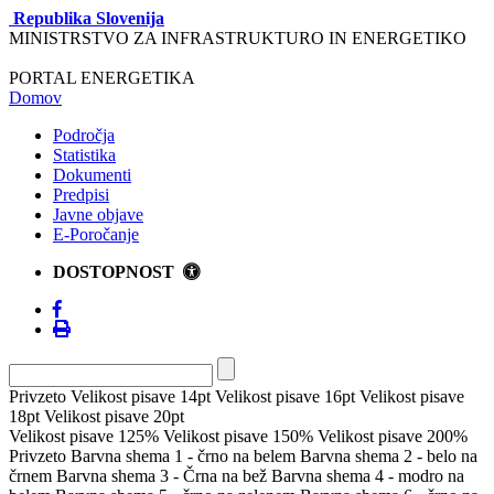
Republika Slovenija
MINISTRSTVO ZA INFRASTRUKTURO IN ENERGETIKO
PORTAL ENERGETIKA
Domov
Področja
Statistika
Dokumenti
Predpisi
Javne objave
E-Poročanje
DOSTOPNOST
Privzeto
Velikost pisave 14pt
Velikost pisave 16pt
Velikost pisave
18pt
Velikost pisave 20pt
Velikost pisave 125%
Velikost pisave 150%
Velikost pisave 200%
Privzeto
Barvna shema 1 - črno na belem
Barvna shema 2 - belo na
črnem
Barvna shema 3 - Črna na bež
Barvna shema 4 - modro na