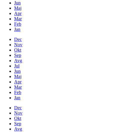
Jun
Maj
Apr
Mar
Feb
Jan
Dec
Nov
Okt
Sep
Avg
Jul
Jun
Maj
Apr
Mar
Feb
Jan
Dec
Nov
Okt
Sep
Avg