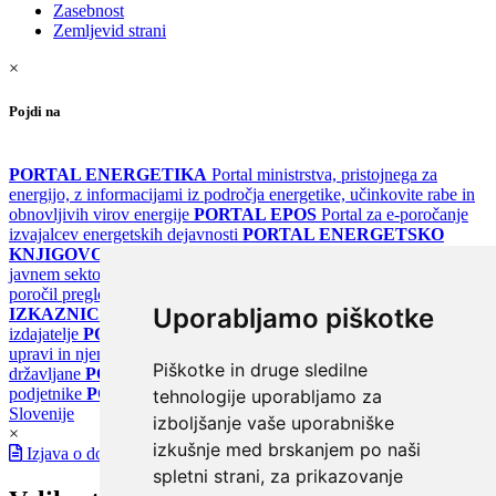
Zasebnost
Zemljevid strani
×
Pojdi na
PORTAL ENERGETIKA
Portal ministrstva, pristojnega za
energijo, z informacijami iz področja energetike, učinkovite rabe in
obnovljivih virov energije
PORTAL EPOS
Portal za e-poročanje
izvajalcev energetskih dejavnosti
PORTAL ENERGETSKO
KNJIGOVODSTVO
Portal za poročanje o upravljanju z energijo v
javnem sektorju
PORTAL KLIMATSKI SISTEMI
Register
poročil pregledov klimatskih sistemov
PORTAL ENERGETSKE
Uporabljamo piškotke
IZKAZNICE
Register energetskih izkaznic - za izdelovalce in
izdajatelje
PORTAL GOV.SI
Osrednje spletno mesto o državni
upravi in njenih storitvah
PORTAL eUPRAVA
Državni portal za
Piškotke in druge sledilne
državljane
PORTAL SPOT
Državni portal za podjetja in
podjetnike
PORTAL OPSI
Državni portal odprtih podatkov
tehnologije uporabljamo za
Slovenije
izboljšanje vaše uporabniške
×
izkušnje med brskanjem po naši
Izjava o dostopnosti
spletni strani, za prikazovanje