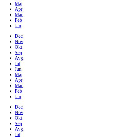
Maj
Apr
Mar
Feb
Jan
Dec
Nov
Okt
Sep
Avg
Jul
Jun
Maj
Apr
Mar
Feb
Jan
Dec
Nov
Okt
Sep
Avg
Jul