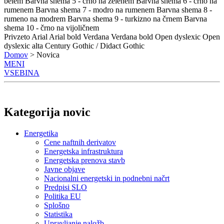
belem
Barvna shema 5 - črno na zelenem
Barvna shema 6 - črno na
rumenem
Barvna shema 7 - modro na rumenem
Barvna shema 8 -
rumeno na modrem
Barvna shema 9 - turkizno na črnem
Barvna
shema 10 - črno na vijoličnem
Privzeto
Arial
Arial bold
Verdana
Verdana bold
Open dyslexic
Open
dyslexic alta
Century Gothic / Didact Gothic
Domov
> Novica
MENI
VSEBINA
Kategorija novic
Energetika
Cene naftnih derivatov
Energetska infrastruktura
Energetska prenova stavb
Javne objave
Nacionalni energetski in podnebni načrt
Predpisi SLO
Politika EU
Splošno
Statistika
Upravljanje naložb