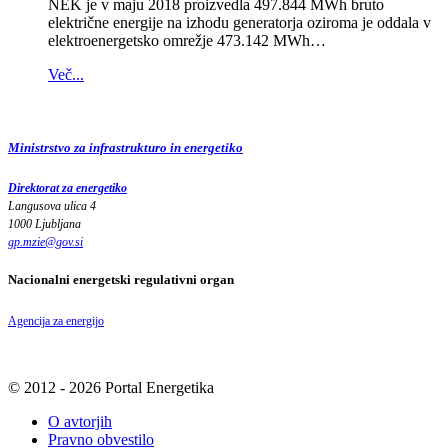
NEK je v maju 2018 proizvedla 497.844 MWh bruto
električne energije na izhodu generatorja oziroma je oddala v
elektroenergetsko omrežje 473.142 MWh…
Več...
Ministrstvo za infrastrukturo in energetiko
Direktorat za energetiko
Langusova ulica 4
1000 Ljubljana
gp.mzie
@
gov
.
si
Nacionalni energetski regulativni organ
Agencija za energijo
© 2012 - 2026 Portal Energetika
O avtorjih
Pravno obvestilo