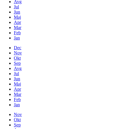
Avg
Jul
Jun
Maj
Apr
Mar
Feb
Jan
Dec
Nov
Okt
Sep
Avg
Jul
Jun
Maj
Apr
Mar
Feb
Jan
Nov
Okt
Sep