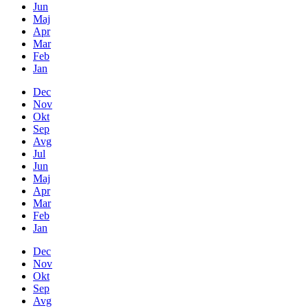
Jun
Maj
Apr
Mar
Feb
Jan
Dec
Nov
Okt
Sep
Avg
Jul
Jun
Maj
Apr
Mar
Feb
Jan
Dec
Nov
Okt
Sep
Avg