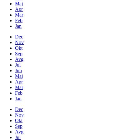
Maj
Apr
Mar
Feb
Jan
Dec
Nov
Okt
Sep
Avg
Jul
Jun
Maj
Apr
Mar
Feb
Jan
Dec
Nov
Okt
Sep
Avg
Jul