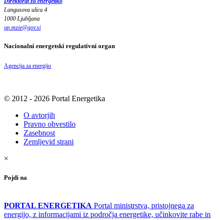
Direktorat za energetiko
Langusova ulica 4
1000 Ljubljana
gp.mzie
@
gov
.
si
Nacionalni energetski regulativni organ
Agencija za energijo
© 2012 - 2026 Portal Energetika
O avtorjih
Pravno obvestilo
Zasebnost
Zemljevid strani
×
Pojdi na
PORTAL ENERGETIKA
Portal ministrstva, pristojnega za
energijo, z informacijami iz področja energetike, učinkovite rabe in