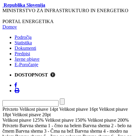
Republika Slovenija
MINISTRSTVO ZA INFRASTRUKTURO IN ENERGETIKO
PORTAL ENERGETIKA
Domov
Področja
Statistika
Dokumenti
Predpisi
Javne objave
E-Poročanje
DOSTOPNOST
Privzeto
Velikost pisave 14pt
Velikost pisave 16pt
Velikost pisave
18pt
Velikost pisave 20pt
Velikost pisave 125%
Velikost pisave 150%
Velikost pisave 200%
Privzeto
Barvna shema 1 - črno na belem
Barvna shema 2 - belo na
črnem
Barvna shema 3 - Črna na bež
Barvna shema 4 - modro na