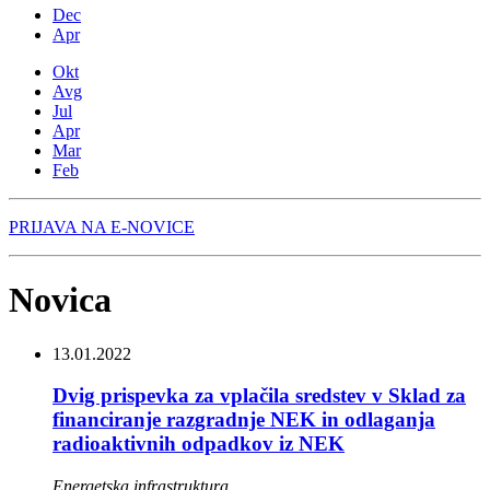
Dec
Apr
Okt
Avg
Jul
Apr
Mar
Feb
PRIJAVA NA E-NOVICE
Novica
13.01.2022
Dvig prispevka za vplačila sredstev v Sklad za
financiranje razgradnje NEK in odlaganja
radioaktivnih odpadkov iz NEK
Energetska infrastruktura