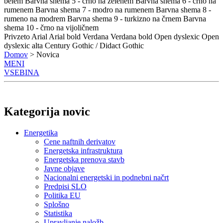
belem
Barvna shema 5 - črno na zelenem
Barvna shema 6 - črno na
rumenem
Barvna shema 7 - modro na rumenem
Barvna shema 8 -
rumeno na modrem
Barvna shema 9 - turkizno na črnem
Barvna
shema 10 - črno na vijoličnem
Privzeto
Arial
Arial bold
Verdana
Verdana bold
Open dyslexic
Open
dyslexic alta
Century Gothic / Didact Gothic
Domov
> Novica
MENI
VSEBINA
Kategorija novic
Energetika
Cene naftnih derivatov
Energetska infrastruktura
Energetska prenova stavb
Javne objave
Nacionalni energetski in podnebni načrt
Predpisi SLO
Politika EU
Splošno
Statistika
Upravljanje naložb