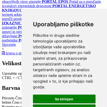
obnovljivih virov energije
PORTAL EPOS
Portal za e-poročanje
izvajalcev energetskih dejavnosti
PORTAL ENERGETSKO
KNJIGOVODSTVO
Portal za poročanje o upravljanju z energijo v
javnem sektorju
PORTAL KLIMATSKI SISTEMI
Register
poročil pregledov klimatskih sistemov
PORTAL ENERGETSKE
Uporabljamo piškotke
IZKAZNICE
Register energetskih izkaznic - za izdelovalce in
izdajatelje
PORTAL GOV.SI
Osrednje spletno mesto o državni
upravi in njenih storitvah
PORTAL eUPRAVA
Državni portal za
Piškotke in druge sledilne
državljane
PORTAL SPOT
Državni portal za podjetja in
podjetnike
PORTAL OPSI
Državni portal odprtih podatkov
tehnologije uporabljamo za
Slovenije
izboljšanje vaše uporabniške
×
izkušnje med brskanjem po naši
Izjava o dostopnosti
spletni strani, za prikazovanje
Velikost pisave
personaliziranih vsebin oz.
targetiranih oglasov, za analizo
Uporabite vgrajeno funkcijo brskalnika
obiskov naše spletne strani in za
CTRL + / CTRL -
vpogled v to, iz kje prihajajo naši
gostje.
Barvna shema
Privzeto
Črno na belem
Belo na črnem
Črno na bež
Modro na
Se strinjam
belem
Črno na zelenem
Črno na rumenem
Modro na rumenem
Rumeno na modrem
Turkizno na črnem
Črno na vijoličnem