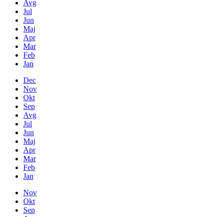
Avg
Jul
Jun
Maj
Apr
Mar
Feb
Jan
Dec
Nov
Okt
Sep
Avg
Jul
Jun
Maj
Apr
Mar
Feb
Jan
Nov
Okt
Sep