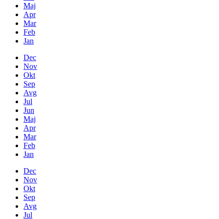
Maj
Apr
Mar
Feb
Jan
Dec
Nov
Okt
Sep
Avg
Jul
Jun
Maj
Apr
Mar
Feb
Jan
Dec
Nov
Okt
Sep
Avg
Jul