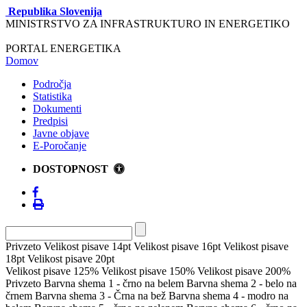
Republika Slovenija
MINISTRSTVO ZA INFRASTRUKTURO IN ENERGETIKO
PORTAL ENERGETIKA
Domov
Področja
Statistika
Dokumenti
Predpisi
Javne objave
E-Poročanje
DOSTOPNOST
Privzeto
Velikost pisave 14pt
Velikost pisave 16pt
Velikost pisave
18pt
Velikost pisave 20pt
Velikost pisave 125%
Velikost pisave 150%
Velikost pisave 200%
Privzeto
Barvna shema 1 - črno na belem
Barvna shema 2 - belo na
črnem
Barvna shema 3 - Črna na bež
Barvna shema 4 - modro na