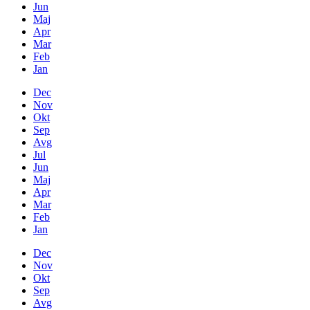
Jun
Maj
Apr
Mar
Feb
Jan
Dec
Nov
Okt
Sep
Avg
Jul
Jun
Maj
Apr
Mar
Feb
Jan
Dec
Nov
Okt
Sep
Avg