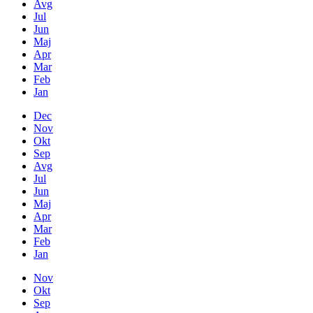
Avg
Jul
Jun
Maj
Apr
Mar
Feb
Jan
Dec
Nov
Okt
Sep
Avg
Jul
Jun
Maj
Apr
Mar
Feb
Jan
Nov
Okt
Sep