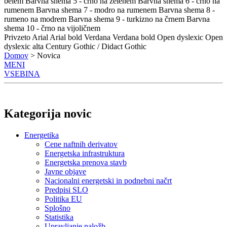
belem
Barvna shema 5 - črno na zelenem
Barvna shema 6 - črno na
rumenem
Barvna shema 7 - modro na rumenem
Barvna shema 8 -
rumeno na modrem
Barvna shema 9 - turkizno na črnem
Barvna
shema 10 - črno na vijoličnem
Privzeto
Arial
Arial bold
Verdana
Verdana bold
Open dyslexic
Open
dyslexic alta
Century Gothic / Didact Gothic
Domov
> Novica
MENI
VSEBINA
Kategorija novic
Energetika
Cene naftnih derivatov
Energetska infrastruktura
Energetska prenova stavb
Javne objave
Nacionalni energetski in podnebni načrt
Predpisi SLO
Politika EU
Splošno
Statistika
Upravljanje naložb