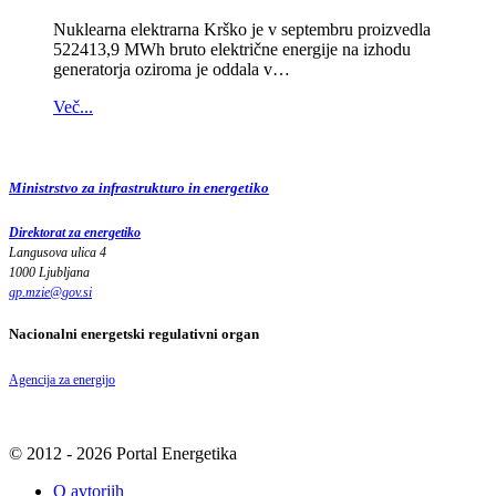
Nuklearna elektrarna Krško je v septembru proizvedla
522413,9 MWh bruto električne energije na izhodu
generatorja oziroma je oddala v…
Več...
Ministrstvo za infrastrukturo in energetiko
Direktorat za energetiko
Langusova ulica 4
1000 Ljubljana
gp.mzie
@
gov
.
si
Nacionalni energetski regulativni organ
Agencija za energijo
© 2012 - 2026 Portal Energetika
O avtorjih