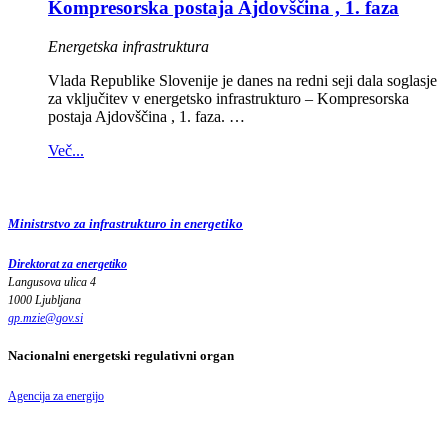
Kompresorska postaja Ajdovščina , 1. faza
Energetska infrastruktura
Vlada Republike Slovenije je danes na redni seji dala soglasje
za vključitev v energetsko infrastrukturo – Kompresorska
postaja Ajdovščina , 1. faza. …
Več...
Ministrstvo za infrastrukturo in energetiko
Direktorat za energetiko
Langusova ulica 4
1000 Ljubljana
gp.mzie
@
gov
.
si
Nacionalni energetski regulativni organ
Agencija za energijo