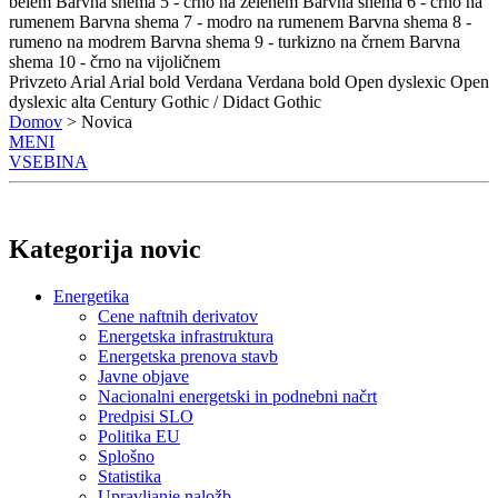
belem
Barvna shema 5 - črno na zelenem
Barvna shema 6 - črno na
rumenem
Barvna shema 7 - modro na rumenem
Barvna shema 8 -
rumeno na modrem
Barvna shema 9 - turkizno na črnem
Barvna
shema 10 - črno na vijoličnem
Privzeto
Arial
Arial bold
Verdana
Verdana bold
Open dyslexic
Open
dyslexic alta
Century Gothic / Didact Gothic
Domov
> Novica
MENI
VSEBINA
Kategorija novic
Energetika
Cene naftnih derivatov
Energetska infrastruktura
Energetska prenova stavb
Javne objave
Nacionalni energetski in podnebni načrt
Predpisi SLO
Politika EU
Splošno
Statistika
Upravljanje naložb