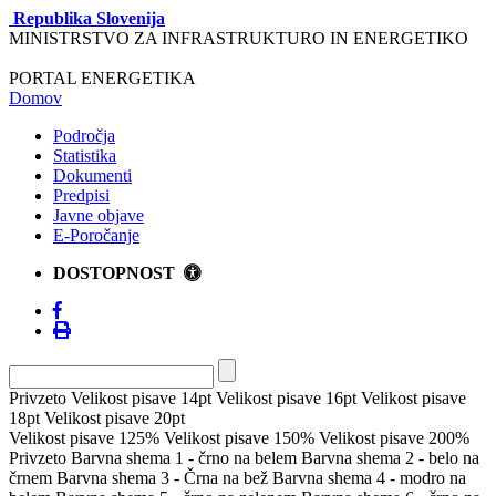
Republika Slovenija
MINISTRSTVO ZA INFRASTRUKTURO IN ENERGETIKO
PORTAL ENERGETIKA
Domov
Področja
Statistika
Dokumenti
Predpisi
Javne objave
E-Poročanje
DOSTOPNOST
Privzeto
Velikost pisave 14pt
Velikost pisave 16pt
Velikost pisave
18pt
Velikost pisave 20pt
Velikost pisave 125%
Velikost pisave 150%
Velikost pisave 200%
Privzeto
Barvna shema 1 - črno na belem
Barvna shema 2 - belo na
črnem
Barvna shema 3 - Črna na bež
Barvna shema 4 - modro na