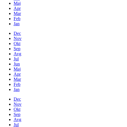
Maj
Apr
Mar
Feb
Jan
Dec
Nov
Okt
Sep
Avg
Jul
Jun
Maj
Apr
Mar
Feb
Jan
Dec
Nov
Okt
Sep
Avg
Jul