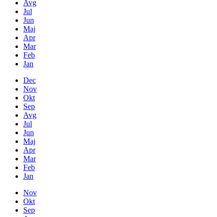
Avg
Jul
Jun
Maj
Apr
Mar
Feb
Jan
Dec
Nov
Okt
Sep
Avg
Jul
Jun
Maj
Apr
Mar
Feb
Jan
Nov
Okt
Sep