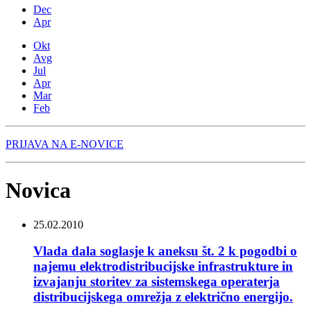
Dec
Apr
Okt
Avg
Jul
Apr
Mar
Feb
PRIJAVA NA E-NOVICE
Novica
25.02.2010
Vlada dala soglasje k aneksu št. 2 k pogodbi o
najemu elektrodistribucijske infrastrukture in
izvajanju storitev za sistemskega operaterja
distribucijskega omrežja z električno energijo.