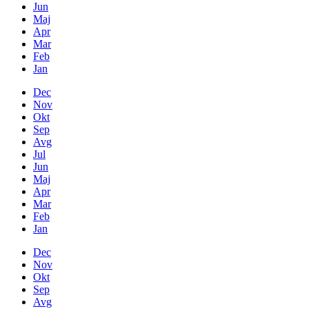
Jun
Maj
Apr
Mar
Feb
Jan
Dec
Nov
Okt
Sep
Avg
Jul
Jun
Maj
Apr
Mar
Feb
Jan
Dec
Nov
Okt
Sep
Avg