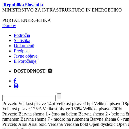
Republika Slovenija
MINISTRSTVO ZA INFRASTRUKTURO IN ENERGETIKO
PORTAL ENERGETIKA
Domov
Področja
Statistika
Dokumenti
Predpisi
Javne objave
E-Poročanje
DOSTOPNOST
Privzeto
Velikost pisave 14pt
Velikost pisave 16pt
Velikost pisave 18p
Velikost pisave 125%
Velikost pisave 150%
Velikost pisave 200%
Privzeto
Barvna shema 1 - črno na belem
Barvna shema 2 - belo na 
rumenem
Barvna shema 7 - modro na rumenem
Barvna shema 8 - r
Privzeto
Arial
Arial bold
Verdana
Verdana bold
Open dyslexic
Open d