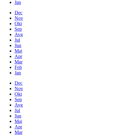
Jan
Dec
Nov
Okt
Sep
Avg
Jul
Jun
Maj
Apr
Mar
Feb
Jan
Dec
Nov
Okt
Sep
Avg
Jul
Jun
Maj
Apr
Mar