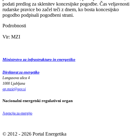
podati predlog za sklenitev koncesijske pogodbe. Čas veljavnosti
rudarske pravice bo začel teči z dnem, ko bosta koncesijsko
pogodbo podpisali pogodbeni strani.
Podrobnosti
Vir: MZI
Ministrstvo za infrastrukturo in energetiko
Direktorat za energetiko
Langusova ulica 4
1000 Ljubljana
gp.mzie
@
gov
.
si
Nacionalni energetski regulativni organ
Agencija za energijo
© 2012 - 2026 Portal Energetika