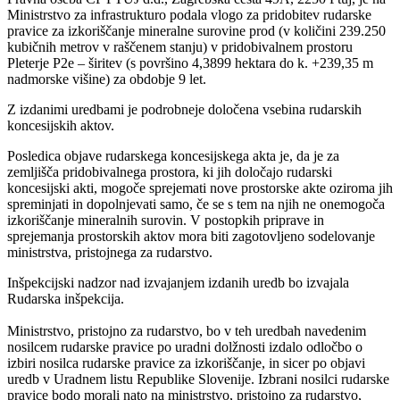
Ministrstvo za infrastrukturo podala vlogo za pridobitev rudarske
pravice za izkoriščanje mineralne surovine prod (v količini 239.250
kubičnih metrov v raščenem stanju) v pridobivalnem prostoru
Pleterje P2e – širitev (s površino 4,3899 hektara do k. +239,35 m
nadmorske višine) za obdobje 9 let.
Z izdanimi uredbami je podrobneje določena vsebina rudarskih
koncesijskih aktov.
Posledica objave rudarskega koncesijskega akta je, da je za
zemljišča pridobivalnega prostora, ki jih določajo rudarski
koncesijski akti, mogoče sprejemati nove prostorske akte oziroma jih
spreminjati in dopolnjevati samo, če se s tem na njih ne onemogoča
izkoriščanje mineralnih surovin. V postopkih priprave in
sprejemanja prostorskih aktov mora biti zagotovljeno sodelovanje
ministrstva, pristojnega za rudarstvo.
Inšpekcijski nadzor nad izvajanjem izdanih uredb bo izvajala
Rudarska inšpekcija.
Ministrstvo, pristojno za rudarstvo, bo v teh uredbah navedenim
nosilcem rudarske pravice po uradni dolžnosti izdalo odločbo o
izbiri nosilca rudarske pravice za izkoriščanje, in sicer po objavi
uredb v Uradnem listu Republike Slovenije. Izbrani nosilci rudarske
pravice bodo morali nato na ministrstvo, pristojno za rudarstvo,