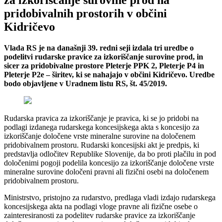
za izkoriščanje surovine prod na
pridobivalnih prostorih v občini
Kidričevo
Vlada RS je na današnji 39. redni seji izdala tri uredbe o
podelitvi rudarske pravice za izkoriščanje surovine prod, in
sicer za pridobivalne prostore Pleterje PPK 2, Pleterje P4 in
Pleterje P2e – širitev, ki se nahajajo v občini Kidričevo. Uredbe
bodo objavljene v Uradnem listu RS, št. 45/2019.
Rudarska pravica za izkoriščanje je pravica, ki se jo pridobi na
podlagi izdanega rudarskega koncesijskega akta s koncesijo za
izkoriščanje določene vrste mineralne surovine na določenem
pridobivalnem prostoru. Rudarski koncesijski akt je predpis, ki
predstavlja odločitev Republike Slovenije, da bo proti plačilu in pod
določenimi pogoji podelila koncesijo za izkoriščanje določene vrste
mineralne surovine določeni pravni ali fizični osebi na določenem
pridobivalnem prostoru.
Ministrstvo, pristojno za rudarstvo, predlaga vladi izdajo rudarskega
koncesijskega akta na podlagi vloge pravne ali fizične osebe o
zainteresiranosti za podelitev rudarske pravice za izkoriščanje