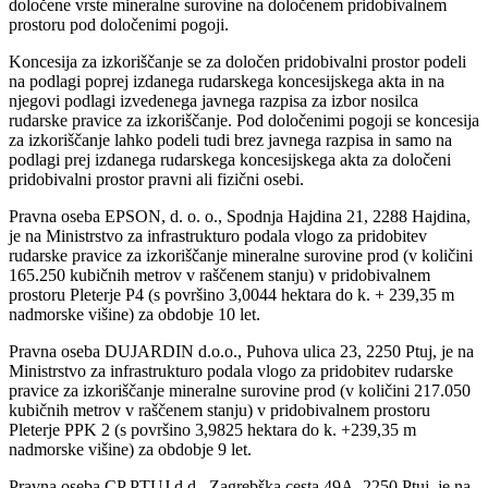
določene vrste mineralne surovine na določenem pridobivalnem
prostoru pod določenimi pogoji.
Koncesija za izkoriščanje se za določen pridobivalni prostor podeli
na podlagi poprej izdanega rudarskega koncesijskega akta in na
njegovi podlagi izvedenega javnega razpisa za izbor nosilca
rudarske pravice za izkoriščanje. Pod določenimi pogoji se koncesija
za izkoriščanje lahko podeli tudi brez javnega razpisa in samo na
podlagi prej izdanega rudarskega koncesijskega akta za določeni
pridobivalni prostor pravni ali fizični osebi.
Pravna oseba EPSON, d. o. o., Spodnja Hajdina 21, 2288 Hajdina,
je na Ministrstvo za infrastrukturo podala vlogo za pridobitev
rudarske pravice za izkoriščanje mineralne surovine prod (v količini
165.250 kubičnih metrov v raščenem stanju) v pridobivalnem
prostoru Pleterje P4 (s površino 3,0044 hektara do k. + 239,35 m
nadmorske višine) za obdobje 10 let.
Pravna oseba DUJARDIN d.o.o., Puhova ulica 23, 2250 Ptuj, je na
Ministrstvo za infrastrukturo podala vlogo za pridobitev rudarske
pravice za izkoriščanje mineralne surovine prod (v količini 217.050
kubičnih metrov v raščenem stanju) v pridobivalnem prostoru
Pleterje PPK 2 (s površino 3,9825 hektara do k. +239,35 m
nadmorske višine) za obdobje 9 let.
Pravna oseba CP PTUJ d.d., Zagrebška cesta 49A, 2250 Ptuj, je na