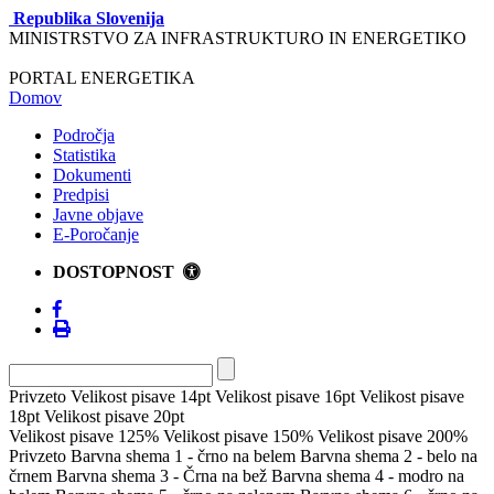
Republika Slovenija
MINISTRSTVO ZA INFRASTRUKTURO IN ENERGETIKO
PORTAL ENERGETIKA
Domov
Področja
Statistika
Dokumenti
Predpisi
Javne objave
E-Poročanje
DOSTOPNOST
Privzeto
Velikost pisave 14pt
Velikost pisave 16pt
Velikost pisave
18pt
Velikost pisave 20pt
Velikost pisave 125%
Velikost pisave 150%
Velikost pisave 200%
Privzeto
Barvna shema 1 - črno na belem
Barvna shema 2 - belo na
črnem
Barvna shema 3 - Črna na bež
Barvna shema 4 - modro na