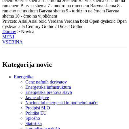
belem
Barvna shema 5 - črno na zelenem
Barvna shema 6 - črno na
rumenem
Barvna shema 7 - modro na rumenem
Barvna shema 8 -
rumeno na modrem
Barvna shema 9 - turkizno na črnem
Barvna
shema 10 - črno na vijoličnem
Privzeto
Arial
Arial bold
Verdana
Verdana bold
Open dyslexic
Open
dyslexic alta
Century Gothic / Didact Gothic
Domov
> Novica
MENI
VSEBINA
Kategorija novic
Energetika
Cene naftnih derivatov
Energetska infrastruktura
Energetska prenova stavb
Javne objave
Nacionalni energetski in podnebni načrt
Predpisi SLO
Politika EU
Splošno
Statistika
Upravljanje naložb