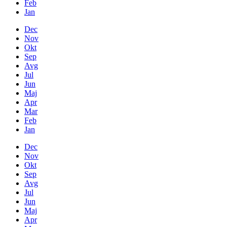
Feb
Jan
Dec
Nov
Okt
Sep
Avg
Jul
Jun
Maj
Apr
Mar
Feb
Jan
Dec
Nov
Okt
Sep
Avg
Jul
Jun
Maj
Apr