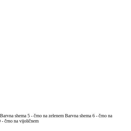
Barvna shema 5 - črno na zelenem
Barvna shema 6 - črno na
- črno na vijoličnem