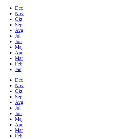
Dec
Nov
Okt
Sep
Avg
Jul
Jun
Maj
Apr
Mar
Feb
Jan
Dec
Nov
Okt
Sep
Avg
Jul
Jun
Maj
Apr
Mar
Feb