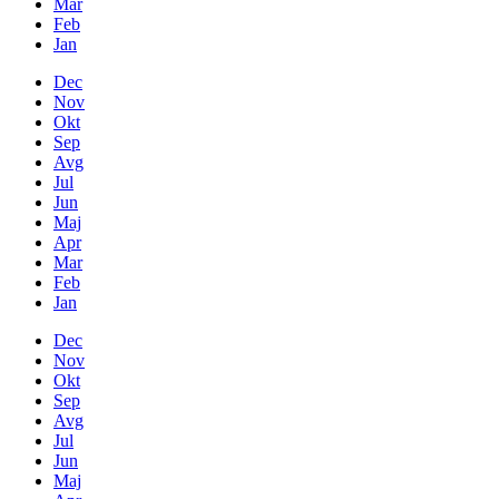
Mar
Feb
Jan
Dec
Nov
Okt
Sep
Avg
Jul
Jun
Maj
Apr
Mar
Feb
Jan
Dec
Nov
Okt
Sep
Avg
Jul
Jun
Maj