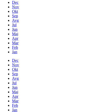
Dec
Nov
Okt
Sep
Avg
Jul
Jun
Maj
Apr
Mar
Feb
Jan
Dec
Nov
Okt
Sep
Avg
Jul
Jun
Maj
Apr
Mar
Feb
Jan