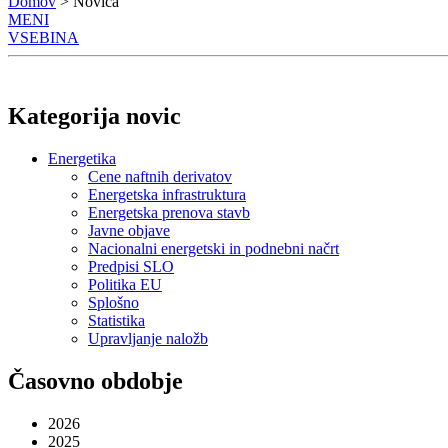
Domov
> Novica
MENI
VSEBINA
Kategorija novic
Energetika
Cene naftnih derivatov
Energetska infrastruktura
Energetska prenova stavb
Javne objave
Nacionalni energetski in podnebni načrt
Predpisi SLO
Politika EU
Splošno
Statistika
Upravljanje naložb
Časovno obdobje
2026
2025