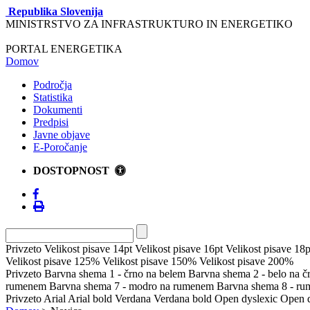
Republika Slovenija
MINISTRSTVO ZA INFRASTRUKTURO IN ENERGETIKO
PORTAL ENERGETIKA
Domov
Področja
Statistika
Dokumenti
Predpisi
Javne objave
E-Poročanje
DOSTOPNOST
Privzeto
Velikost pisave 14pt
Velikost pisave 16pt
Velikost pisave 18p
Velikost pisave 125%
Velikost pisave 150%
Velikost pisave 200%
Privzeto
Barvna shema 1 - črno na belem
Barvna shema 2 - belo na 
rumenem
Barvna shema 7 - modro na rumenem
Barvna shema 8 - r
Privzeto
Arial
Arial bold
Verdana
Verdana bold
Open dyslexic
Open d