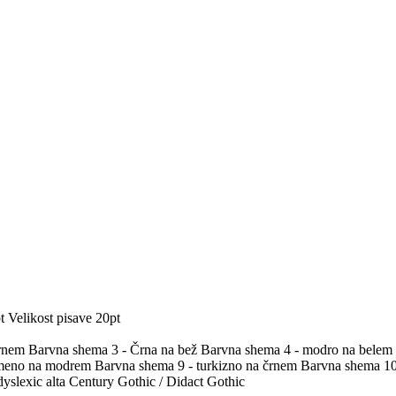
t
Velikost pisave 20pt
črnem
Barvna shema 3 - Črna na bež
Barvna shema 4 - modro na belem
umeno na modrem
Barvna shema 9 - turkizno na črnem
Barvna shema 10 
yslexic alta
Century Gothic / Didact Gothic