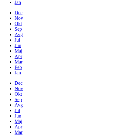
Jan
Dec
Nov
Okt
Sep
Avg
Jul
Jun
Maj
Apr
Mar
Feb
Jan
Dec
Nov
Okt
Sep
Avg
Jul
Jun
Maj
Apr
Mar